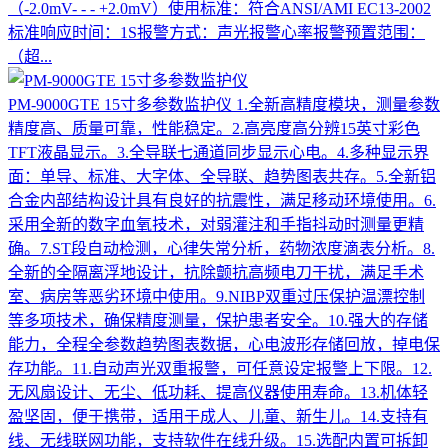
（-2.0mV- - - +2.0mV）使用标准：符合ANSI/AMI EC13-2002
标准响应时间：1S报警方式：声光报警心率报警预置范围：
（超...
PM-9000GTE 15寸多参数监护仪
1.全新高精度模块，测量参数
精度高、质量可靠，性能稳定。2.高亮度高分辨15英寸彩色
TFT液晶显示。3.全导联七通道同步显示心电。4.多种显示界
面：单导、标准、大字体、全导联、趋势图表共存。5.全新铝
合金内部结构设计具有良好的抗震性，满足移动环境使用。6.
采用全新的数字血氧技术，对弱灌注和手指抖动时测量更精
确。7.ST段自动检测，心律失常分析，药物浓度滴表分析。8.
全新的全隔离浮地设计，抗除颤抗高频电刀干扰，满足手术
室、病房等恶劣环境中使用。9.NIBP双重过压保护温漂控制
等多项技术，确保精度测量，保护患者安全。10.强大的存储
能力，全程全参数趋势图表数据，心电波形存储回放，掉电保
存功能。11.自动声光双重报警，可任意设定报警上下限。12.
无风扇设计、无尘、低功耗、提高仪器使用寿命。13.机体轻
盈坚固，便于携带，适用于成人、儿童、新生儿。14.支持有
线、无线联网功能，支持软件在线升级。15.选配内置可拆卸