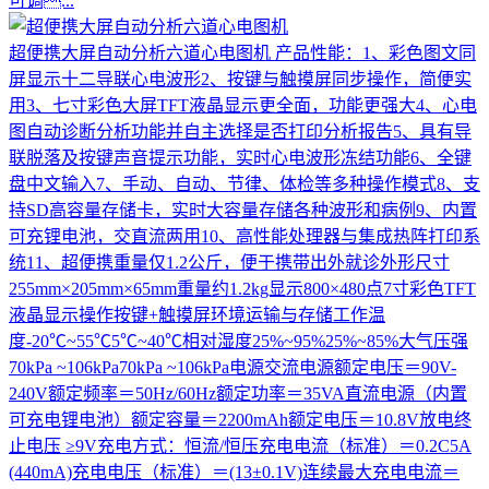
可调...
超便携大屏自动分析六道心电图机
产品性能：1、彩色图文同
屏显示十二导联心电波形2、按键与触摸屏同步操作，简便实
用3、七寸彩色大屏TFT液晶显示更全面，功能更强大4、心电
图自动诊断分析功能并自主选择是否打印分析报告5、具有导
联脱落及按键声音提示功能，实时心电波形冻结功能6、全键
盘中文输入7、手动、自动、节律、体检等多种操作模式8、支
持SD高容量存储卡，实时大容量存储各种波形和病例9、内置
可充锂电池，交直流两用10、高性能处理器与集成热阵打印系
统11、超便携重量仅1.2公斤，便于携带出外就诊外形尺寸
255mm×205mm×65mm重量约1.2kg显示800×480点7寸彩色TFT
液晶显示操作按键+触摸屏环境运输与存储工作温
度-20℃~55℃5℃~40℃相对湿度25%~95%25%~85%大气压强
70kPa ~106kPa70kPa ~106kPa电源交流电源额定电压＝90V-
240V额定频率＝50Hz/60Hz额定功率＝35VA直流电源（内置
可充电锂电池）额定容量＝2200mAh额定电压＝10.8V放电终
止电压 ≥9V充电方式：恒流/恒压充电电流（标准）＝0.2C5A
(440mA)充电电压（标准）＝(13±0.1V)连续最大充电电流＝