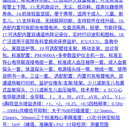
储回放，掉电保存功能。12.自动声光双重报警，可任意设定
报警上下限。13.无风扇设计、无尘、低功耗、提高仪器使用
寿命。14.机体轻盈坚固，便于携带，适用于成人、儿童、新
生儿。15.支持有线、无线联网功能，支持软件在线升级。16.
选配内置可拆卸充电锂电池，交直流两用，轻便、节能环保。
17.可选配内置双通道热阵记录仪，实时打印波形和图标。18.
广泛适用于医院各科室病房床旁监护、ICU/CCU、急救中
心、家庭监护等。19.可选配壁挂支架、移动支架、出诊背
包。标准配置：PM-9000A+多参数监护仪主机一台、标准五
导心电导联连接电缆一套、标准成人血压袖带一套、成人血氧
探头一套、体温探头一套、电源插头线一根、地线一根、使用
说明书一本、三证一套。 选配配置：内置可充电锂电池、双
通道热敏打印机、监护仪推车/支架/挂架。少儿或新生儿包裹
式血氧探头、少儿或新生儿血压袖带。技术参数：u ECG心
电导联选择：全导联、Ⅰ、Ⅱ、Ⅲ、aVF、aVR、aVL、V1—
6胸导显示增益选择：×1、×2、×0.25、×0.5四档频率：0.5Hz
—100Hz共模信号抑制：大于70dB扫描速度：12.5mm/s、
25mm/s、50mm/s三个标准档心率精准度：±5次/分钟定标信
号：1mV（峰值，准确度±3%）ST段检测：测量范围