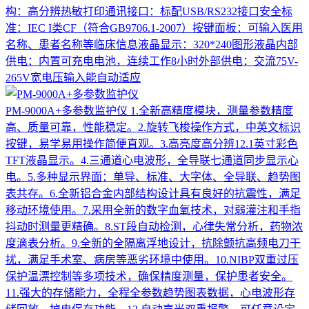
构：高分辨热敏打印通讯接口：标配USB/RS232接口安全标
准：IEC I类CF（符合GB9706.1-2007）按键面板：可输入医用
名称、患者名称等临床信息液晶显示：320*240图形液晶内部
供电：内置可充电电池，连续工作8小时外部供电：交流75V-
265V宽电压输入能自动适应
PM-9000A+多参数监护仪
1.全新高精度模块，测量参数精度
高、质量可靠，性能稳定。2.旋转飞梭操作方式，中英文标识
按键，易学易用操作简便直观。3.高亮度高分辨12.1英寸彩色
TFT液晶显示。4.三通道心电波形，全导联七通道同步显示心
电。5.多种显示界面：单导、标准、大字体、全导联、趋势图
表共存。6.全新铝合金内部结构设计具有良好的抗震性，满足
移动环境使用。7.采用全新的数字血氧技术，对弱灌注和手指
抖动时测量更精确。8.ST段自动检测，心律失常分析，药物浓
度滴表分析。9.全新的全隔离浮地设计，抗除颤抗高频电刀干
扰，满足手术室、病房等恶劣环境中使用。10.NIBP双重过压
保护温漂控制等多项技术，确保精度测量，保护患者安全。
11.强大的存储能力，全程全参数趋势图表数据，心电波形存