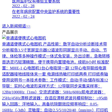
医用监护仪有哪些主要系统
2022
-
02
-
28
在老年病房配置中央监护系统的重要性
2022
-
02
-
24
进入新闻频道>>
产品展示
单通道便携式心电图机
产品性能：数字自动分析诊断技术带
分析报告3.5寸宽屏显示器12道波形同屏显示手动、自动、节
律、体检等多种操作模式一体式免安装，外出诊断，急救转移
首选灵巧轻薄精致，便于携带内置锂电池，续航8小时 标准配
置：MHE-1 心电图机1台心电吸球一副 12导心电导联线电源
适配器接地线肢体夹一套 电源线热敏打印纸两卷 打印纸卷轴
使用说明书一本技术参数：工作模式：自动/手动/储存标准12
导联：实时心电波形采样方式：12导联同步采集采样率：
12Bit/1000Hz（1ms）交流滤波器：50Hz/60Hz肌电滤波器：
25Hz/45Hz漂移滤波器：自适应漂移滤波共模抑制比：≥95dB
输入回路：浮地输入，具备抗除颤效应频率响应：0.05-
160Hz（-3db）灵敏度：自动/2.5/5/10/20/40（mm/mv）打印机