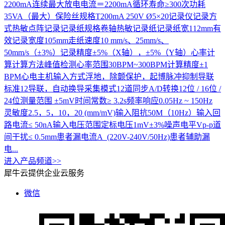
2200mA连续最大放电电流＝2200mA循环寿命≥300次功耗
35VA（最大）保险丝规格T200mA 250V Ø5×20记录仪记录方
式热敏点阵记录记录纸规格卷轴热敏记录纸记录纸宽112mm有
效记录宽度105mm走纸速度10 mm/s、25mm/s、
50mm/s（±3%）记录精度±5%（X轴），±5%（Y轴）心率计
算计算方法峰值检测心率范围30BPM~300BPM计算精度±1
BPM心电主机输入方式浮地，除颤保护，起博脉冲抑制导联
标准12导联，自动换导采集模式12道同步A/D转换12位 / 16位 /
24位测量范围 ±5mV时间常数≥ 3.2s频率响应0.05Hz ~ 150Hz
灵敏度2.5，5，10，20 (mm/mV)输入阻抗50M（10Hz）输入回
路电流≤ 50nA输入电压范围定标电压1mV±3%噪声电平Vp-p道
间干扰≤ 0.5mm患者漏电流A (220V-240V/50Hz)患者辅助漏
电...
进入产品频道>>
犀牛云提供企业云服务
微信