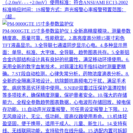
（-2.0mV- - - +2.0mV）使用标准：符合ANSI/AMI EC13-2002
标准响应时间：1S报警方式：声光报警心率报警预置范围：
（超...
PM-9000GTE 15寸多参数监护仪
1.全新高精度模块，测量参数
精度高、质量可靠，性能稳定。2.高亮度高分辨15英寸彩色
TFT液晶显示。3.全导联七通道同步显示心电。4.多种显示界
面：单导、标准、大字体、全导联、趋势图表共存。5.全新铝
合金内部结构设计具有良好的抗震性，满足移动环境使用。6.
采用全新的数字血氧技术，对弱灌注和手指抖动时测量更精
确。7.ST段自动检测，心律失常分析，药物浓度滴表分析。8.
全新的全隔离浮地设计，抗除颤抗高频电刀干扰，满足手术
室、病房等恶劣环境中使用。9.NIBP双重过压保护温漂控制
等多项技术，确保精度测量，保护患者安全。10.强大的存储
能力，全程全参数趋势图表数据，心电波形存储回放，掉电保
存功能。11.自动声光双重报警，可任意设定报警上下限。12.
无风扇设计、无尘、低功耗、提高仪器使用寿命。13.机体轻
盈坚固，便于携带，适用于成人、儿童、新生儿。14.支持有
线、无线联网功能，支持软件在线升级。15.选配内置可拆卸