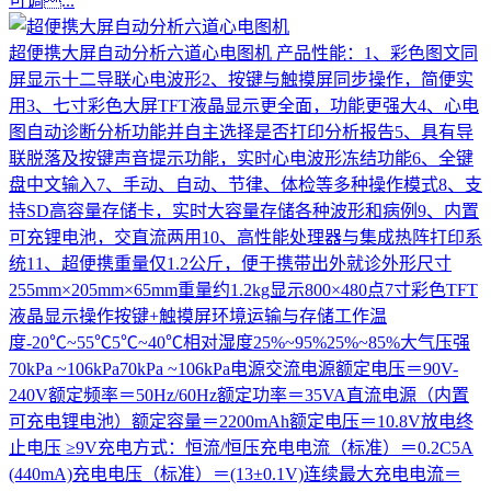
可调...
超便携大屏自动分析六道心电图机
产品性能：1、彩色图文同
屏显示十二导联心电波形2、按键与触摸屏同步操作，简便实
用3、七寸彩色大屏TFT液晶显示更全面，功能更强大4、心电
图自动诊断分析功能并自主选择是否打印分析报告5、具有导
联脱落及按键声音提示功能，实时心电波形冻结功能6、全键
盘中文输入7、手动、自动、节律、体检等多种操作模式8、支
持SD高容量存储卡，实时大容量存储各种波形和病例9、内置
可充锂电池，交直流两用10、高性能处理器与集成热阵打印系
统11、超便携重量仅1.2公斤，便于携带出外就诊外形尺寸
255mm×205mm×65mm重量约1.2kg显示800×480点7寸彩色TFT
液晶显示操作按键+触摸屏环境运输与存储工作温
度-20℃~55℃5℃~40℃相对湿度25%~95%25%~85%大气压强
70kPa ~106kPa70kPa ~106kPa电源交流电源额定电压＝90V-
240V额定频率＝50Hz/60Hz额定功率＝35VA直流电源（内置
可充电锂电池）额定容量＝2200mAh额定电压＝10.8V放电终
止电压 ≥9V充电方式：恒流/恒压充电电流（标准）＝0.2C5A
(440mA)充电电压（标准）＝(13±0.1V)连续最大充电电流＝