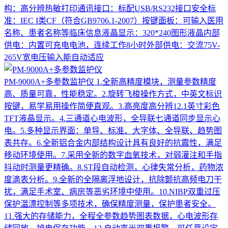
构：高分辨热敏打印通讯接口：标配USB/RS232接口安全标
准：IEC I类CF（符合GB9706.1-2007）按键面板：可输入医用
名称、患者名称等临床信息液晶显示：320*240图形液晶内部
供电：内置可充电电池，连续工作8小时外部供电：交流75V-
265V宽电压输入能自动适应
PM-9000A+多参数监护仪
1.全新高精度模块，测量参数精度
高、质量可靠，性能稳定。2.旋转飞梭操作方式，中英文标识
按键，易学易用操作简便直观。3.高亮度高分辨12.1英寸彩色
TFT液晶显示。4.三通道心电波形，全导联七通道同步显示心
电。5.多种显示界面：单导、标准、大字体、全导联、趋势图
表共存。6.全新铝合金内部结构设计具有良好的抗震性，满足
移动环境使用。7.采用全新的数字血氧技术，对弱灌注和手指
抖动时测量更精确。8.ST段自动检测，心律失常分析，药物浓
度滴表分析。9.全新的全隔离浮地设计，抗除颤抗高频电刀干
扰，满足手术室、病房等恶劣环境中使用。10.NIBP双重过压
保护温漂控制等多项技术，确保精度测量，保护患者安全。
11.强大的存储能力，全程全参数趋势图表数据，心电波形存