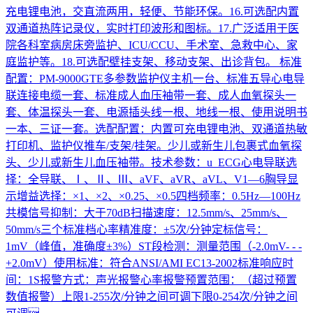
充电锂电池，交直流两用，轻便、节能环保。16.可选配内置
双通道热阵记录仪，实时打印波形和图标。17.广泛适用于医
院各科室病房床旁监护、ICU/CCU、手术室、急救中心、家
庭监护等。18.可选配壁挂支架、移动支架、出诊背包。 标准
配置：PM-9000GTE多参数监护仪主机一台、标准五导心电导
联连接电缆一套、标准成人血压袖带一套、成人血氧探头一
套、体温探头一套、电源插头线一根、地线一根、使用说明书
一本、三证一套。选配配置：内置可充电锂电池、双通道热敏
打印机、监护仪推车/支架/挂架。少儿或新生儿包裹式血氧探
头、少儿或新生儿血压袖带。技术参数：u ECG心电导联选
择：全导联、Ⅰ、Ⅱ、Ⅲ、aVF、aVR、aVL、V1—6胸导显
示增益选择：×1、×2、×0.25、×0.5四档频率：0.5Hz—100Hz
共模信号抑制：大于70dB扫描速度：12.5mm/s、25mm/s、
50mm/s三个标准档心率精准度：±5次/分钟定标信号：
1mV（峰值，准确度±3%）ST段检测：测量范围（-2.0mV- - -
+2.0mV）使用标准：符合ANSI/AMI EC13-2002标准响应时
间：1S报警方式：声光报警心率报警预置范围：（超过预置
数值报警）上限1-255次/分钟之间可调下限0-254次/分钟之间