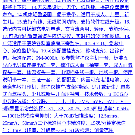
储回放，掉电保存功能。12.自动声光双重报警，可任意设定
报警上下限。13.无风扇设计、无尘、低功耗、提高仪器使用
寿命。14.机体轻盈坚固，便于携带，适用于成人、儿童、新
生儿。15.支持有线、无线联网功能，支持软件在线升级。16.
选配内置可拆卸充电锂电池，交直流两用，轻便、节能环保。
17.可选配内置双通道热阵记录仪，实时打印波形和图标。18.
广泛适用于医院各科室病房床旁监护、ICU/CCU、急救中
心、家庭监护等。19.可选配壁挂支架、移动支架、出诊背
包。标准配置：PM-9000A+多参数监护仪主机一台、标准五
导心电导联连接电缆一套、标准成人血压袖带一套、成人血氧
探头一套、体温探头一套、电源插头线一根、地线一根、使用
说明书一本、三证一套。 选配配置：内置可充电锂电池、双
通道热敏打印机、监护仪推车/支架/挂架。少儿或新生儿包裹
式血氧探头、少儿或新生儿血压袖带。技术参数：u ECG心
电导联选择：全导联、Ⅰ、Ⅱ、Ⅲ、aVF、aVR、aVL、V1—
6胸导显示增益选择：×1、×2、×0.25、×0.5四档频率：0.5Hz
—100Hz共模信号抑制：大于70dB扫描速度：12.5mm/s、
25mm/s、50mm/s三个标准档心率精准度：±5次/分钟定标信
号：1mV（峰值，准确度±3%）ST段检测：测量范围