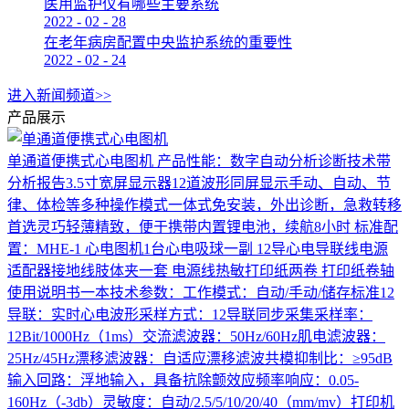
医用监护仪有哪些主要系统
2022
-
02
-
28
在老年病房配置中央监护系统的重要性
2022
-
02
-
24
进入新闻频道>>
产品展示
单通道便携式心电图机
产品性能：数字自动分析诊断技术带
分析报告3.5寸宽屏显示器12道波形同屏显示手动、自动、节
律、体检等多种操作模式一体式免安装，外出诊断，急救转移
首选灵巧轻薄精致，便于携带内置锂电池，续航8小时 标准配
置：MHE-1 心电图机1台心电吸球一副 12导心电导联线电源
适配器接地线肢体夹一套 电源线热敏打印纸两卷 打印纸卷轴
使用说明书一本技术参数：工作模式：自动/手动/储存标准12
导联：实时心电波形采样方式：12导联同步采集采样率：
12Bit/1000Hz（1ms）交流滤波器：50Hz/60Hz肌电滤波器：
25Hz/45Hz漂移滤波器：自适应漂移滤波共模抑制比：≥95dB
输入回路：浮地输入，具备抗除颤效应频率响应：0.05-
160Hz（-3db）灵敏度：自动/2.5/5/10/20/40（mm/mv）打印机