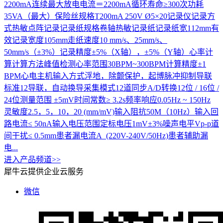
2200mA连续最大放电电流＝2200mA循环寿命≥300次功耗
35VA（最大）保险丝规格T200mA 250V Ø5×20记录仪记录方
式热敏点阵记录记录纸规格卷轴热敏记录纸记录纸宽112mm有
效记录宽度105mm走纸速度10 mm/s、25mm/s、
50mm/s（±3%）记录精度±5%（X轴），±5%（Y轴）心率计
算计算方法峰值检测心率范围30BPM~300BPM计算精度±1
BPM心电主机输入方式浮地，除颤保护，起博脉冲抑制导联
标准12导联，自动换导采集模式12道同步A/D转换12位 / 16位 /
24位测量范围 ±5mV时间常数≥ 3.2s频率响应0.05Hz ~ 150Hz
灵敏度2.5，5，10，20 (mm/mV)输入阻抗50M（10Hz）输入回
路电流≤ 50nA输入电压范围定标电压1mV±3%噪声电平Vp-p道
间干扰≤ 0.5mm患者漏电流A (220V-240V/50Hz)患者辅助漏
电...
进入产品频道>>
犀牛云提供企业云服务
微信