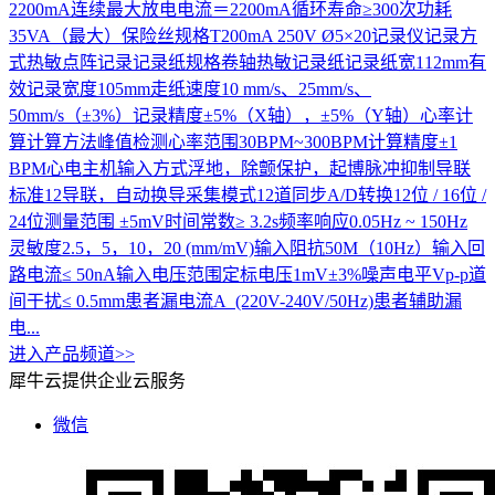
2200mA连续最大放电电流＝2200mA循环寿命≥300次功耗
35VA（最大）保险丝规格T200mA 250V Ø5×20记录仪记录方
式热敏点阵记录记录纸规格卷轴热敏记录纸记录纸宽112mm有
效记录宽度105mm走纸速度10 mm/s、25mm/s、
50mm/s（±3%）记录精度±5%（X轴），±5%（Y轴）心率计
算计算方法峰值检测心率范围30BPM~300BPM计算精度±1
BPM心电主机输入方式浮地，除颤保护，起博脉冲抑制导联
标准12导联，自动换导采集模式12道同步A/D转换12位 / 16位 /
24位测量范围 ±5mV时间常数≥ 3.2s频率响应0.05Hz ~ 150Hz
灵敏度2.5，5，10，20 (mm/mV)输入阻抗50M（10Hz）输入回
路电流≤ 50nA输入电压范围定标电压1mV±3%噪声电平Vp-p道
间干扰≤ 0.5mm患者漏电流A (220V-240V/50Hz)患者辅助漏
电...
进入产品频道>>
犀牛云提供企业云服务
微信