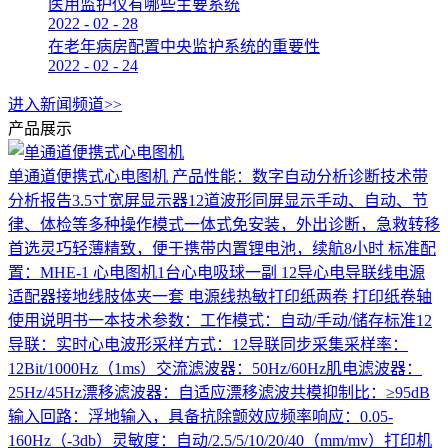
医用监护仪有哪些主要系统
2022
-
02
-
28
在老年病房配置中央监护系统的重要性
2022
-
02
-
24
进入新闻频道>>
产品展示
单通道便携式心电图机
产品性能：数字自动分析诊断技术带
分析报告3.5寸宽屏显示器12道波形同屏显示手动、自动、节
律、体检等多种操作模式一体式免安装，外出诊断，急救转移
首选灵巧轻薄精致，便于携带内置锂电池，续航8小时 标准配
置：MHE-1 心电图机1台心电吸球一副 12导心电导联线电源
适配器接地线肢体夹一套 电源线热敏打印纸两卷 打印纸卷轴
使用说明书一本技术参数：工作模式：自动/手动/储存标准12
导联：实时心电波形采样方式：12导联同步采集采样率：
12Bit/1000Hz（1ms）交流滤波器：50Hz/60Hz肌电滤波器：
25Hz/45Hz漂移滤波器：自适应漂移滤波共模抑制比：≥95dB
输入回路：浮地输入，具备抗除颤效应频率响应：0.05-
160Hz（-3db）灵敏度：自动/2.5/5/10/20/40（mm/mv）打印机