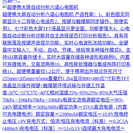
可调...
超便携大屏自动分析六道心电图机
产品性能：1、彩色图文同
屏显示十二导联心电波形2、按键与触摸屏同步操作，简便实
用3、七寸彩色大屏TFT液晶显示更全面，功能更强大4、心电
图自动诊断分析功能并自主选择是否打印分析报告5、具有导
联脱落及按键声音提示功能，实时心电波形冻结功能6、全键
盘中文输入7、手动、自动、节律、体检等多种操作模式8、支
持SD高容量存储卡，实时大容量存储各种波形和病例9、内置
可充锂电池，交直流两用10、高性能处理器与集成热阵打印系
统11、超便携重量仅1.2公斤，便于携带出外就诊外形尺寸
255mm×205mm×65mm重量约1.2kg显示800×480点7寸彩色TFT
液晶显示操作按键+触摸屏环境运输与存储工作温
度-20℃~55℃5℃~40℃相对湿度25%~95%25%~85%大气压强
70kPa ~106kPa70kPa ~106kPa电源交流电源额定电压＝90V-
240V额定频率＝50Hz/60Hz额定功率＝35VA直流电源（内置
可充电锂电池）额定容量＝2200mAh额定电压＝10.8V放电终
止电压 ≥9V充电方式：恒流/恒压充电电流（标准）＝0.2C5A
(440mA)充电电压（标准）＝(13±0.1V)连续最大充电电流＝