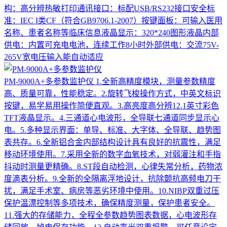
构：高分辨热敏打印通讯接口：标配USB/RS232接口安全标
准：IEC I类CF（符合GB9706.1-2007）按键面板：可输入医用
名称、患者名称等临床信息液晶显示：320*240图形液晶内部
供电：内置可充电电池，连续工作8小时外部供电：交流75V-
265V宽电压输入能自动适应
PM-9000A+多参数监护仪
1.全新高精度模块，测量参数精度
高、质量可靠，性能稳定。2.旋转飞梭操作方式，中英文标识
按键，易学易用操作简便直观。3.高亮度高分辨12.1英寸彩色
TFT液晶显示。4.三通道心电波形，全导联七通道同步显示心
电。5.多种显示界面：单导、标准、大字体、全导联、趋势图
表共存。6.全新铝合金内部结构设计具有良好的抗震性，满足
移动环境使用。7.采用全新的数字血氧技术，对弱灌注和手指
抖动时测量更精确。8.ST段自动检测，心律失常分析，药物浓
度滴表分析。9.全新的全隔离浮地设计，抗除颤抗高频电刀干
扰，满足手术室、病房等恶劣环境中使用。10.NIBP双重过压
保护温漂控制等多项技术，确保精度测量，保护患者安全。
11.强大的存储能力，全程全参数趋势图表数据，心电波形存