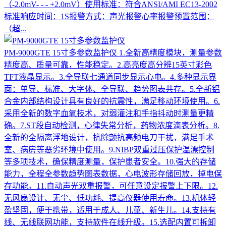
（-2.0mV- - - +2.0mV）使用标准：符合ANSI/AMI EC13-2002
标准响应时间：1S报警方式：声光报警心率报警预置范围：
（超...
PM-9000GTE 15寸多参数监护仪
1.全新高精度模块，测量参数
精度高、质量可靠，性能稳定。2.高亮度高分辨15英寸彩色
TFT液晶显示。3.全导联七通道同步显示心电。4.多种显示界
面：单导、标准、大字体、全导联、趋势图表共存。5.全新铝
合金内部结构设计具有良好的抗震性，满足移动环境使用。6.
采用全新的数字血氧技术，对弱灌注和手指抖动时测量更精
确。7.ST段自动检测，心律失常分析，药物浓度滴表分析。8.
全新的全隔离浮地设计，抗除颤抗高频电刀干扰，满足手术
室、病房等恶劣环境中使用。9.NIBP双重过压保护温漂控制
等多项技术，确保精度测量，保护患者安全。10.强大的存储
能力，全程全参数趋势图表数据，心电波形存储回放，掉电保
存功能。11.自动声光双重报警，可任意设定报警上下限。12.
无风扇设计、无尘、低功耗、提高仪器使用寿命。13.机体轻
盈坚固，便于携带，适用于成人、儿童、新生儿。14.支持有
线、无线联网功能，支持软件在线升级。15.选配内置可拆卸