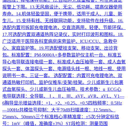
储回放，掉电保存功能。12.自动声光双重报警，可任意设定
报警上下限。13.无风扇设计、无尘、低功耗、提高仪器使用
寿命。14.机体轻盈坚固，便于携带，适用于成人、儿童、新
生儿。15.支持有线、无线联网功能，支持软件在线升级。16.
选配内置可拆卸充电锂电池，交直流两用，轻便、节能环保。
17.可选配内置双通道热阵记录仪，实时打印波形和图标。18.
广泛适用于医院各科室病房床旁监护、ICU/CCU、急救中
心、家庭监护等。19.可选配壁挂支架、移动支架、出诊背
包。标准配置：PM-9000A+多参数监护仪主机一台、标准五
导心电导联连接电缆一套、标准成人血压袖带一套、成人血氧
探头一套、体温探头一套、电源插头线一根、地线一根、使用
说明书一本、三证一套。 选配配置：内置可充电锂电池、双
通道热敏打印机、监护仪推车/支架/挂架。少儿或新生儿包裹
式血氧探头、少儿或新生儿血压袖带。技术参数：u ECG心
电导联选择：全导联、Ⅰ、Ⅱ、Ⅲ、aVF、aVR、aVL、V1—
6胸导显示增益选择：×1、×2、×0.25、×0.5四档频率：0.5Hz
—100Hz共模信号抑制：大于70dB扫描速度：12.5mm/s、
25mm/s、50mm/s三个标准档心率精准度：±5次/分钟定标信
号：1mV（峰值，准确度±3%）ST段检测：测量范围