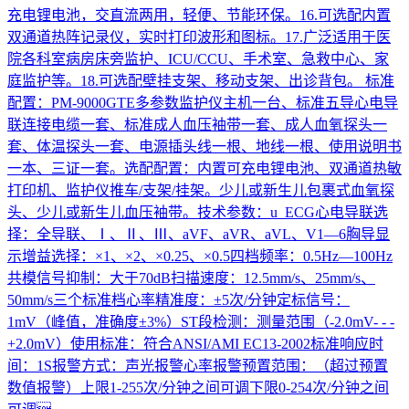
充电锂电池，交直流两用，轻便、节能环保。16.可选配内置
双通道热阵记录仪，实时打印波形和图标。17.广泛适用于医
院各科室病房床旁监护、ICU/CCU、手术室、急救中心、家
庭监护等。18.可选配壁挂支架、移动支架、出诊背包。 标准
配置：PM-9000GTE多参数监护仪主机一台、标准五导心电导
联连接电缆一套、标准成人血压袖带一套、成人血氧探头一
套、体温探头一套、电源插头线一根、地线一根、使用说明书
一本、三证一套。选配配置：内置可充电锂电池、双通道热敏
打印机、监护仪推车/支架/挂架。少儿或新生儿包裹式血氧探
头、少儿或新生儿血压袖带。技术参数：u ECG心电导联选
择：全导联、Ⅰ、Ⅱ、Ⅲ、aVF、aVR、aVL、V1—6胸导显
示增益选择：×1、×2、×0.25、×0.5四档频率：0.5Hz—100Hz
共模信号抑制：大于70dB扫描速度：12.5mm/s、25mm/s、
50mm/s三个标准档心率精准度：±5次/分钟定标信号：
1mV（峰值，准确度±3%）ST段检测：测量范围（-2.0mV- - -
+2.0mV）使用标准：符合ANSI/AMI EC13-2002标准响应时
间：1S报警方式：声光报警心率报警预置范围：（超过预置
数值报警）上限1-255次/分钟之间可调下限0-254次/分钟之间