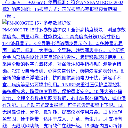
（-2.0mV- - - +2.0mV）使用标准：符合ANSI/AMI EC13-2002
标准响应时间：1S报警方式：声光报警心率报警预置范围：
（超...
PM-9000GTE 15寸多参数监护仪
1.全新高精度模块，测量参数
精度高、质量可靠，性能稳定。2.高亮度高分辨15英寸彩色
TFT液晶显示。3.全导联七通道同步显示心电。4.多种显示界
面：单导、标准、大字体、全导联、趋势图表共存。5.全新铝
合金内部结构设计具有良好的抗震性，满足移动环境使用。6.
采用全新的数字血氧技术，对弱灌注和手指抖动时测量更精
确。7.ST段自动检测，心律失常分析，药物浓度滴表分析。8.
全新的全隔离浮地设计，抗除颤抗高频电刀干扰，满足手术
室、病房等恶劣环境中使用。9.NIBP双重过压保护温漂控制
等多项技术，确保精度测量，保护患者安全。10.强大的存储
能力，全程全参数趋势图表数据，心电波形存储回放，掉电保
存功能。11.自动声光双重报警，可任意设定报警上下限。12.
无风扇设计、无尘、低功耗、提高仪器使用寿命。13.机体轻
盈坚固，便于携带，适用于成人、儿童、新生儿。14.支持有
线、无线联网功能，支持软件在线升级。15.选配内置可拆卸