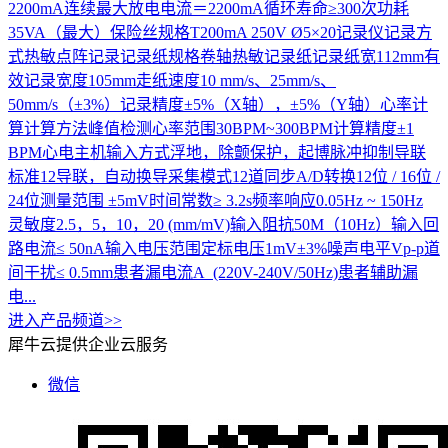
2200mA连续最大放电电流＝2200mA循环寿命≥300次功耗
35VA（最大）保险丝规格T200mA 250V Ø5×20记录仪记录方
式热敏点阵记录记录纸规格卷轴热敏记录纸记录纸宽112mm有
效记录宽度105mm走纸速度10 mm/s、25mm/s、
50mm/s（±3%）记录精度±5%（X轴），±5%（Y轴）心率计
算计算方法峰值检测心率范围30BPM~300BPM计算精度±1
BPM心电主机输入方式浮地，除颤保护，起博脉冲抑制导联
标准12导联，自动换导采集模式12道同步A/D转换12位 / 16位 /
24位测量范围 ±5mV时间常数≥ 3.2s频率响应0.05Hz ~ 150Hz
灵敏度2.5，5，10，20 (mm/mV)输入阻抗50M（10Hz）输入回
路电流≤ 50nA输入电压范围定标电压1mV±3%噪声电平Vp-p道
间干扰≤ 0.5mm患者漏电流A (220V-240V/50Hz)患者辅助漏
电...
进入产品频道>>
犀牛云提供企业云服务
微信