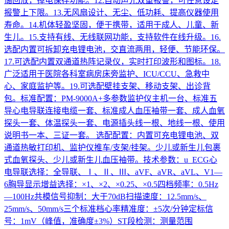
储回放，掉电保存功能。12.自动声光双重报警，可任意设定
报警上下限。13.无风扇设计、无尘、低功耗、提高仪器使用
寿命。14.机体轻盈坚固，便于携带，适用于成人、儿童、新
生儿。15.支持有线、无线联网功能，支持软件在线升级。16.
选配内置可拆卸充电锂电池，交直流两用，轻便、节能环保。
17.可选配内置双通道热阵记录仪，实时打印波形和图标。18.
广泛适用于医院各科室病房床旁监护、ICU/CCU、急救中
心、家庭监护等。19.可选配壁挂支架、移动支架、出诊背
包。标准配置：PM-9000A+多参数监护仪主机一台、标准五
导心电导联连接电缆一套、标准成人血压袖带一套、成人血氧
探头一套、体温探头一套、电源插头线一根、地线一根、使用
说明书一本、三证一套。 选配配置：内置可充电锂电池、双
通道热敏打印机、监护仪推车/支架/挂架。少儿或新生儿包裹
式血氧探头、少儿或新生儿血压袖带。技术参数：u ECG心
电导联选择：全导联、Ⅰ、Ⅱ、Ⅲ、aVF、aVR、aVL、V1—
6胸导显示增益选择：×1、×2、×0.25、×0.5四档频率：0.5Hz
—100Hz共模信号抑制：大于70dB扫描速度：12.5mm/s、
25mm/s、50mm/s三个标准档心率精准度：±5次/分钟定标信
号：1mV（峰值，准确度±3%）ST段检测：测量范围