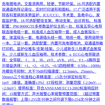
充电锂电池，交直流两用，轻便、节能环保。16.可选配内置
双通道热阵记录仪，实时打印波形和图标。17.广泛适用于医
院各科室病房床旁监护、ICU/CCU、手术室、急救中心、家
庭监护等。18.可选配壁挂支架、移动支架、出诊背包。 标准
配置：PM-9000GTE多参数监护仪主机一台、标准五导心电导
联连接电缆一套、标准成人血压袖带一套、成人血氧探头一
套、体温探头一套、电源插头线一根、地线一根、使用说明书
一本、三证一套。选配配置：内置可充电锂电池、双通道热敏
打印机、监护仪推车/支架/挂架。少儿或新生儿包裹式血氧探
头、少儿或新生儿血压袖带。技术参数：u ECG心电导联选
择：全导联、Ⅰ、Ⅱ、Ⅲ、aVF、aVR、aVL、V1—6胸导显
示增益选择：×1、×2、×0.25、×0.5四档频率：0.5Hz—100Hz
共模信号抑制：大于70dB扫描速度：12.5mm/s、25mm/s、
50mm/s三个标准档心率精准度：±5次/分钟定标信号：
1mV（峰值，准确度±3%）ST段检测：测量范围（-2.0mV- - -
+2.0mV）使用标准：符合ANSI/AMI EC13-2002标准响应时
间：1S报警方式：声光报警心率报警预置范围：（超过预置
数值报警）上限1-255次/分钟之间可调下限0-254次/分钟之间