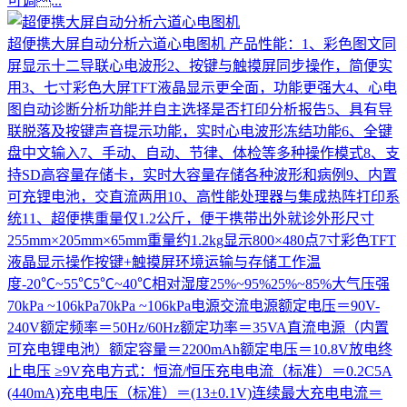
可调...
超便携大屏自动分析六道心电图机
产品性能：1、彩色图文同
屏显示十二导联心电波形2、按键与触摸屏同步操作，简便实
用3、七寸彩色大屏TFT液晶显示更全面，功能更强大4、心电
图自动诊断分析功能并自主选择是否打印分析报告5、具有导
联脱落及按键声音提示功能，实时心电波形冻结功能6、全键
盘中文输入7、手动、自动、节律、体检等多种操作模式8、支
持SD高容量存储卡，实时大容量存储各种波形和病例9、内置
可充锂电池，交直流两用10、高性能处理器与集成热阵打印系
统11、超便携重量仅1.2公斤，便于携带出外就诊外形尺寸
255mm×205mm×65mm重量约1.2kg显示800×480点7寸彩色TFT
液晶显示操作按键+触摸屏环境运输与存储工作温
度-20℃~55℃5℃~40℃相对湿度25%~95%25%~85%大气压强
70kPa ~106kPa70kPa ~106kPa电源交流电源额定电压＝90V-
240V额定频率＝50Hz/60Hz额定功率＝35VA直流电源（内置
可充电锂电池）额定容量＝2200mAh额定电压＝10.8V放电终
止电压 ≥9V充电方式：恒流/恒压充电电流（标准）＝0.2C5A
(440mA)充电电压（标准）＝(13±0.1V)连续最大充电电流＝