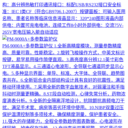
构：高分辨热敏打印通讯接口：标配USB/RS232接口安全标
准：IEC I类CF（符合GB9706.1-2007）按键面板：可输入医用
名称、患者名称等临床信息液晶显示：320*240图形液晶内部
供电：内置可充电电池，连续工作8小时外部供电：交流75V-
265V宽电压输入能自动适应
PM-9000A+多参数监护仪
1.全新高精度模块，测量参数精度
高、质量可靠，性能稳定。2.旋转飞梭操作方式，中英文标识
按键，易学易用操作简便直观。3.高亮度高分辨12.1英寸彩色
TFT液晶显示。4.三通道心电波形，全导联七通道同步显示心
电。5.多种显示界面：单导、标准、大字体、全导联、趋势图
表共存。6.全新铝合金内部结构设计具有良好的抗震性，满足
移动环境使用。7.采用全新的数字血氧技术，对弱灌注和手指
抖动时测量更精确。8.ST段自动检测，心律失常分析，药物浓
度滴表分析。9.全新的全隔离浮地设计，抗除颤抗高频电刀干
扰，满足手术室、病房等恶劣环境中使用。10.NIBP双重过压
保护温漂控制等多项技术，确保精度测量，保护患者安全。
11.强大的存储能力，全程全参数趋势图表数据，心电波形存