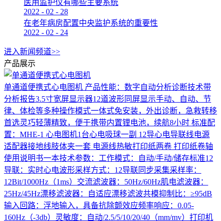
医用监护仪有哪些主要系统
2022
-
02
-
28
在老年病房配置中央监护系统的重要性
2022
-
02
-
24
进入新闻频道>>
产品展示
单通道便携式心电图机
产品性能：数字自动分析诊断技术带
分析报告3.5寸宽屏显示器12道波形同屏显示手动、自动、节
律、体检等多种操作模式一体式免安装，外出诊断，急救转移
首选灵巧轻薄精致，便于携带内置锂电池，续航8小时 标准配
置：MHE-1 心电图机1台心电吸球一副 12导心电导联线电源
适配器接地线肢体夹一套 电源线热敏打印纸两卷 打印纸卷轴
使用说明书一本技术参数：工作模式：自动/手动/储存标准12
导联：实时心电波形采样方式：12导联同步采集采样率：
12Bit/1000Hz（1ms）交流滤波器：50Hz/60Hz肌电滤波器：
25Hz/45Hz漂移滤波器：自适应漂移滤波共模抑制比：≥95dB
输入回路：浮地输入，具备抗除颤效应频率响应：0.05-
160Hz（-3db）灵敏度：自动/2.5/5/10/20/40（mm/mv）打印机