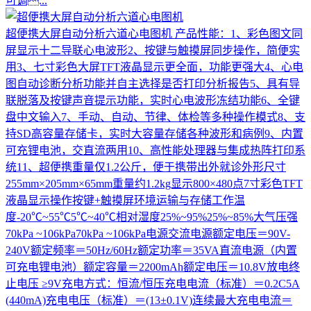
可调...
超便携大屏自动分析六道心电图机
产品性能：1、彩色图文同
屏显示十二导联心电波形2、按键与触摸屏同步操作，简便实
用3、七寸彩色大屏TFT液晶显示更全面，功能更强大4、心电
图自动诊断分析功能并自主选择是否打印分析报告5、具有导
联脱落及按键声音提示功能，实时心电波形冻结功能6、全键
盘中文输入7、手动、自动、节律、体检等多种操作模式8、支
持SD高容量存储卡，实时大容量存储各种波形和病例9、内置
可充锂电池，交直流两用10、高性能处理器与集成热阵打印系
统11、超便携重量仅1.2公斤，便于携带出外就诊外形尺寸
255mm×205mm×65mm重量约1.2kg显示800×480点7寸彩色TFT
液晶显示操作按键+触摸屏环境运输与存储工作温
度-20℃~55℃5℃~40℃相对湿度25%~95%25%~85%大气压强
70kPa ~106kPa70kPa ~106kPa电源交流电源额定电压＝90V-
240V额定频率＝50Hz/60Hz额定功率＝35VA直流电源（内置
可充电锂电池）额定容量＝2200mAh额定电压＝10.8V放电终
止电压 ≥9V充电方式：恒流/恒压充电电流（标准）＝0.2C5A
(440mA)充电电压（标准）＝(13±0.1V)连续最大充电电流＝