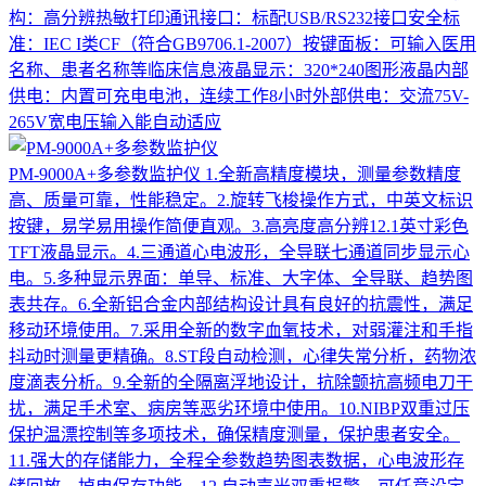
构：高分辨热敏打印通讯接口：标配USB/RS232接口安全标
准：IEC I类CF（符合GB9706.1-2007）按键面板：可输入医用
名称、患者名称等临床信息液晶显示：320*240图形液晶内部
供电：内置可充电电池，连续工作8小时外部供电：交流75V-
265V宽电压输入能自动适应
PM-9000A+多参数监护仪
1.全新高精度模块，测量参数精度
高、质量可靠，性能稳定。2.旋转飞梭操作方式，中英文标识
按键，易学易用操作简便直观。3.高亮度高分辨12.1英寸彩色
TFT液晶显示。4.三通道心电波形，全导联七通道同步显示心
电。5.多种显示界面：单导、标准、大字体、全导联、趋势图
表共存。6.全新铝合金内部结构设计具有良好的抗震性，满足
移动环境使用。7.采用全新的数字血氧技术，对弱灌注和手指
抖动时测量更精确。8.ST段自动检测，心律失常分析，药物浓
度滴表分析。9.全新的全隔离浮地设计，抗除颤抗高频电刀干
扰，满足手术室、病房等恶劣环境中使用。10.NIBP双重过压
保护温漂控制等多项技术，确保精度测量，保护患者安全。
11.强大的存储能力，全程全参数趋势图表数据，心电波形存