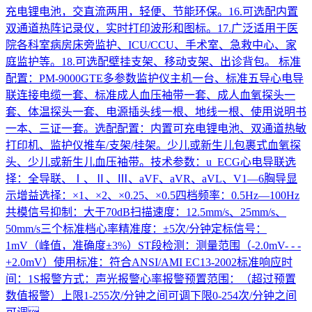
充电锂电池，交直流两用，轻便、节能环保。16.可选配内置
双通道热阵记录仪，实时打印波形和图标。17.广泛适用于医
院各科室病房床旁监护、ICU/CCU、手术室、急救中心、家
庭监护等。18.可选配壁挂支架、移动支架、出诊背包。 标准
配置：PM-9000GTE多参数监护仪主机一台、标准五导心电导
联连接电缆一套、标准成人血压袖带一套、成人血氧探头一
套、体温探头一套、电源插头线一根、地线一根、使用说明书
一本、三证一套。选配配置：内置可充电锂电池、双通道热敏
打印机、监护仪推车/支架/挂架。少儿或新生儿包裹式血氧探
头、少儿或新生儿血压袖带。技术参数：u ECG心电导联选
择：全导联、Ⅰ、Ⅱ、Ⅲ、aVF、aVR、aVL、V1—6胸导显
示增益选择：×1、×2、×0.25、×0.5四档频率：0.5Hz—100Hz
共模信号抑制：大于70dB扫描速度：12.5mm/s、25mm/s、
50mm/s三个标准档心率精准度：±5次/分钟定标信号：
1mV（峰值，准确度±3%）ST段检测：测量范围（-2.0mV- - -
+2.0mV）使用标准：符合ANSI/AMI EC13-2002标准响应时
间：1S报警方式：声光报警心率报警预置范围：（超过预置
数值报警）上限1-255次/分钟之间可调下限0-254次/分钟之间