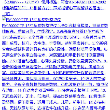
（-2.0mV- - - +2.0mV）使用标准：符合ANSI/AMI EC13-2002
标准响应时间：1S报警方式：声光报警心率报警预置范围：
（超...
PM-9000GTE 15寸多参数监护仪
1.全新高精度模块，测量参数
精度高、质量可靠，性能稳定。2.高亮度高分辨15英寸彩色
TFT液晶显示。3.全导联七通道同步显示心电。4.多种显示界
面：单导、标准、大字体、全导联、趋势图表共存。5.全新铝
合金内部结构设计具有良好的抗震性，满足移动环境使用。6.
采用全新的数字血氧技术，对弱灌注和手指抖动时测量更精
确。7.ST段自动检测，心律失常分析，药物浓度滴表分析。8.
全新的全隔离浮地设计，抗除颤抗高频电刀干扰，满足手术
室、病房等恶劣环境中使用。9.NIBP双重过压保护温漂控制
等多项技术，确保精度测量，保护患者安全。10.强大的存储
能力，全程全参数趋势图表数据，心电波形存储回放，掉电保
存功能。11.自动声光双重报警，可任意设定报警上下限。12.
无风扇设计、无尘、低功耗、提高仪器使用寿命。13.机体轻
盈坚固，便于携带，适用于成人、儿童、新生儿。14.支持有
线、无线联网功能，支持软件在线升级。15.选配内置可拆卸