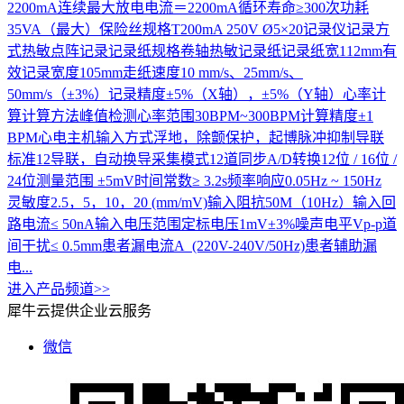
2200mA连续最大放电电流＝2200mA循环寿命≥300次功耗
35VA（最大）保险丝规格T200mA 250V Ø5×20记录仪记录方
式热敏点阵记录记录纸规格卷轴热敏记录纸记录纸宽112mm有
效记录宽度105mm走纸速度10 mm/s、25mm/s、
50mm/s（±3%）记录精度±5%（X轴），±5%（Y轴）心率计
算计算方法峰值检测心率范围30BPM~300BPM计算精度±1
BPM心电主机输入方式浮地，除颤保护，起博脉冲抑制导联
标准12导联，自动换导采集模式12道同步A/D转换12位 / 16位 /
24位测量范围 ±5mV时间常数≥ 3.2s频率响应0.05Hz ~ 150Hz
灵敏度2.5，5，10，20 (mm/mV)输入阻抗50M（10Hz）输入回
路电流≤ 50nA输入电压范围定标电压1mV±3%噪声电平Vp-p道
间干扰≤ 0.5mm患者漏电流A (220V-240V/50Hz)患者辅助漏
电...
进入产品频道>>
犀牛云提供企业云服务
微信