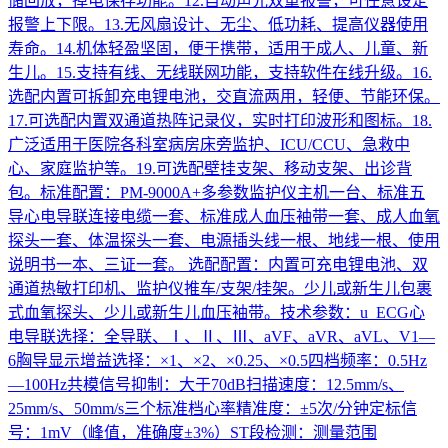
储回放，掉电保存功能。12.自动声光双重报警，可任意设定
报警上下限。13.无风扇设计、无尘、低功耗、提高仪器使用
寿命。14.机体轻盈坚固，便于携带，适用于成人、儿童、新
生儿。15.支持有线、无线联网功能，支持软件在线升级。16.
选配内置可拆卸充电锂电池，交直流两用，轻便、节能环保。
17.可选配内置双通道热阵记录仪，实时打印波形和图标。18.
广泛适用于医院各科室病房床旁监护、ICU/CCU、急救中
心、家庭监护等。19.可选配壁挂支架、移动支架、出诊背
包。标准配置：PM-9000A+多参数监护仪主机一台、标准五
导心电导联连接电缆一套、标准成人血压袖带一套、成人血氧
探头一套、体温探头一套、电源插头线一根、地线一根、使用
说明书一本、三证一套。 选配配置：内置可充电锂电池、双
通道热敏打印机、监护仪推车/支架/挂架。少儿或新生儿包裹
式血氧探头、少儿或新生儿血压袖带。技术参数：u ECG心
电导联选择：全导联、Ⅰ、Ⅱ、Ⅲ、aVF、aVR、aVL、V1—
6胸导显示增益选择：×1、×2、×0.25、×0.5四档频率：0.5Hz
—100Hz共模信号抑制：大于70dB扫描速度：12.5mm/s、
25mm/s、50mm/s三个标准档心率精准度：±5次/分钟定标信
号：1mV（峰值，准确度±3%）ST段检测：测量范围