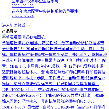
医用监护仪有哪些主要系统
2022
-
02
-
28
在老年病房配置中央监护系统的重要性
2022
-
02
-
24
进入新闻频道>>
产品展示
单通道便携式心电图机
产品性能：数字自动分析诊断技术带
分析报告3.5寸宽屏显示器12道波形同屏显示手动、自动、节
律、体检等多种操作模式一体式免安装，外出诊断，急救转移
首选灵巧轻薄精致，便于携带内置锂电池，续航8小时 标准配
置：MHE-1 心电图机1台心电吸球一副 12导心电导联线电源
适配器接地线肢体夹一套 电源线热敏打印纸两卷 打印纸卷轴
使用说明书一本技术参数：工作模式：自动/手动/储存标准12
导联：实时心电波形采样方式：12导联同步采集采样率：
12Bit/1000Hz（1ms）交流滤波器：50Hz/60Hz肌电滤波器：
25Hz/45Hz漂移滤波器：自适应漂移滤波共模抑制比：≥95dB
输入回路：浮地输入，具备抗除颤效应频率响应：0.05-
160Hz（-3db）灵敏度：自动/2.5/5/10/20/40（mm/mv）打印机