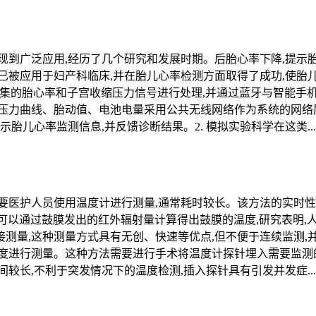
现到广泛应用,经历了几个研究和发展时期。后胎心率下降,提示
已被应用于妇产科临床,并在胎儿心率检测方面取得了成功,使胎
层采集的胎心率和子宫收缩压力信号进行处理,并通过蓝牙与智能
压力曲线、胎动值、电池电量采用公共无线网络作为系统的网络
胎儿心率监测信息,并反馈诊断结果。2. 模拟实验科学在这类...
要医护人员使用温度计进行测量,通常耗时较长。该方法的实时性
计可以通过鼓膜发出的红外辐射量计算得出鼓膜的温度,研究表明,
测量,这种测量方式具有无创、快速等优点,但不便于连续监测,
度进行测量。这种方法需要进行手术将温度计探针埋入需要监测的
较长,不利于突发情况下的温度检测,插入探针具有引发并发症...