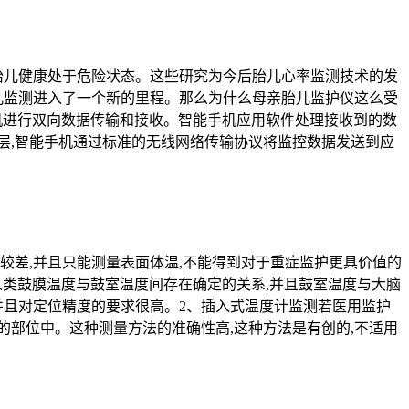
胎儿健康处于危险状态。这些研究为今后胎儿心率监测技术的发
儿监测进入了一个新的里程。那么为什么母亲胎儿监护仪‍这么受
手机进行双向数据传输和接收。智能手机应用软件处理接收到的数
层,智能手机通过标准的无线网络传输协议将监控数据发送到应
较差,并且只能测量表面体温,不能得到对于重症监护更具价值的
人类鼓膜温度与鼓室温度间存在确定的关系,并且鼓室温度与大脑
并且对定位精度的要求很高。2、插入式温度计监测若医用监护
部位中。这种测量方法的准确性高,这种方法是有创的,不适用