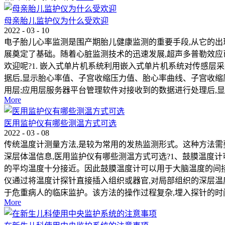
母亲胎儿监护仪为什么受欢迎
2022
-
03
-
10
电子胎儿心率监测是围产期胎儿健康监测的重要手段,从它的出
展奠定了基础。随着心脏监测技术的迅速发展,超声多普勒效应
欢迎呢?1. 嵌入式单片机系统利用嵌入式单片机系统对传感
据后,显示胎心率值、子宫收缩压力值、胎心率曲线、子宫收缩
用层;应用层服务器平台管理软件对接收到的数据进行处理后,显示
More
医用监护仪有哪些测温方式可选
2022
-
03
-
08
传统温度计测量方法,是较为常用的发热监测形式。这种方法需
深层体温信息,医用监护仪有哪些测温方式可选?1、鼓膜温度
的平均温度十分接近。因此鼓膜温度计可以用于大脑温度的间接
仪通过将温度计探针直接插入组织或器官,对局部组织的深层温
于危重病人的临床监护。该方法的操作过程复杂,埋入探针的时间
More