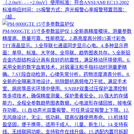
（-2.0mV- - - +2.0mV）使用标准：符合ANSI/AMI EC13-2002
标准响应时间：1S报警方式：声光报警心率报警预置范围：
（超...
PM-9000GTE 15寸多参数监护仪
1.全新高精度模块，测量参数
精度高、质量可靠，性能稳定。2.高亮度高分辨15英寸彩色
TFT液晶显示。3.全导联七通道同步显示心电。4.多种显示界
面：单导、标准、大字体、全导联、趋势图表共存。5.全新铝
合金内部结构设计具有良好的抗震性，满足移动环境使用。6.
采用全新的数字血氧技术，对弱灌注和手指抖动时测量更精
确。7.ST段自动检测，心律失常分析，药物浓度滴表分析。8.
全新的全隔离浮地设计，抗除颤抗高频电刀干扰，满足手术
室、病房等恶劣环境中使用。9.NIBP双重过压保护温漂控制
等多项技术，确保精度测量，保护患者安全。10.强大的存储
能力，全程全参数趋势图表数据，心电波形存储回放，掉电保
存功能。11.自动声光双重报警，可任意设定报警上下限。12.
无风扇设计、无尘、低功耗、提高仪器使用寿命。13.机体轻
盈坚固，便于携带，适用于成人、儿童、新生儿。14.支持有
线、无线联网功能，支持软件在线升级。15.选配内置可拆卸