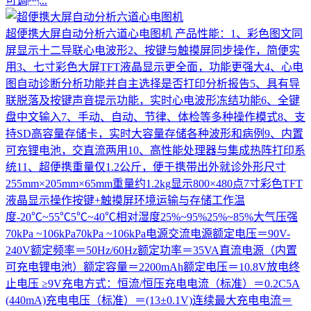
可调...
超便携大屏自动分析六道心电图机
产品性能：1、彩色图文同
屏显示十二导联心电波形2、按键与触摸屏同步操作，简便实
用3、七寸彩色大屏TFT液晶显示更全面，功能更强大4、心电
图自动诊断分析功能并自主选择是否打印分析报告5、具有导
联脱落及按键声音提示功能，实时心电波形冻结功能6、全键
盘中文输入7、手动、自动、节律、体检等多种操作模式8、支
持SD高容量存储卡，实时大容量存储各种波形和病例9、内置
可充锂电池，交直流两用10、高性能处理器与集成热阵打印系
统11、超便携重量仅1.2公斤，便于携带出外就诊外形尺寸
255mm×205mm×65mm重量约1.2kg显示800×480点7寸彩色TFT
液晶显示操作按键+触摸屏环境运输与存储工作温
度-20℃~55℃5℃~40℃相对湿度25%~95%25%~85%大气压强
70kPa ~106kPa70kPa ~106kPa电源交流电源额定电压＝90V-
240V额定频率＝50Hz/60Hz额定功率＝35VA直流电源（内置
可充电锂电池）额定容量＝2200mAh额定电压＝10.8V放电终
止电压 ≥9V充电方式：恒流/恒压充电电流（标准）＝0.2C5A
(440mA)充电电压（标准）＝(13±0.1V)连续最大充电电流＝