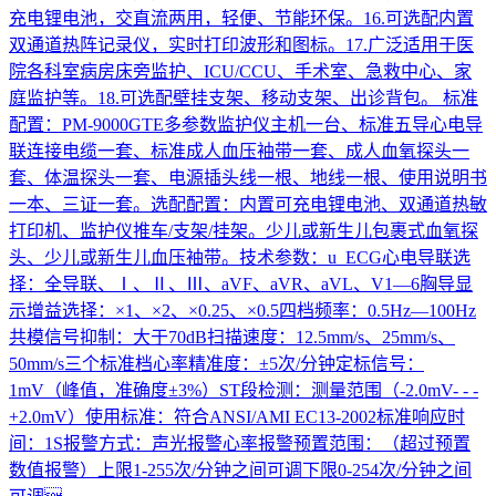
充电锂电池，交直流两用，轻便、节能环保。16.可选配内置
双通道热阵记录仪，实时打印波形和图标。17.广泛适用于医
院各科室病房床旁监护、ICU/CCU、手术室、急救中心、家
庭监护等。18.可选配壁挂支架、移动支架、出诊背包。 标准
配置：PM-9000GTE多参数监护仪主机一台、标准五导心电导
联连接电缆一套、标准成人血压袖带一套、成人血氧探头一
套、体温探头一套、电源插头线一根、地线一根、使用说明书
一本、三证一套。选配配置：内置可充电锂电池、双通道热敏
打印机、监护仪推车/支架/挂架。少儿或新生儿包裹式血氧探
头、少儿或新生儿血压袖带。技术参数：u ECG心电导联选
择：全导联、Ⅰ、Ⅱ、Ⅲ、aVF、aVR、aVL、V1—6胸导显
示增益选择：×1、×2、×0.25、×0.5四档频率：0.5Hz—100Hz
共模信号抑制：大于70dB扫描速度：12.5mm/s、25mm/s、
50mm/s三个标准档心率精准度：±5次/分钟定标信号：
1mV（峰值，准确度±3%）ST段检测：测量范围（-2.0mV- - -
+2.0mV）使用标准：符合ANSI/AMI EC13-2002标准响应时
间：1S报警方式：声光报警心率报警预置范围：（超过预置
数值报警）上限1-255次/分钟之间可调下限0-254次/分钟之间