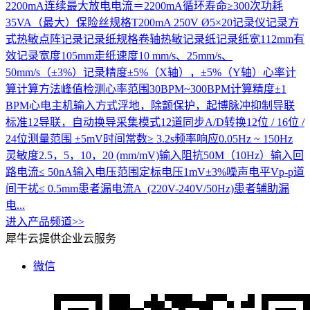
2200mA连续最大放电电流＝2200mA循环寿命≥300次功耗
35VA（最大）保险丝规格T200mA 250V Ø5×20记录仪记录方
式热敏点阵记录记录纸规格卷轴热敏记录纸记录纸宽112mm有
效记录宽度105mm走纸速度10 mm/s、25mm/s、
50mm/s（±3%）记录精度±5%（X轴），±5%（Y轴）心率计
算计算方法峰值检测心率范围30BPM~300BPM计算精度±1
BPM心电主机输入方式浮地，除颤保护，起博脉冲抑制导联
标准12导联，自动换导采集模式12道同步A/D转换12位 / 16位 /
24位测量范围 ±5mV时间常数≥ 3.2s频率响应0.05Hz ~ 150Hz
灵敏度2.5，5，10，20 (mm/mV)输入阻抗50M（10Hz）输入回
路电流≤ 50nA输入电压范围定标电压1mV±3%噪声电平Vp-p道
间干扰≤ 0.5mm患者漏电流A (220V-240V/50Hz)患者辅助漏
电...
进入产品频道>>
犀牛云提供企业云服务
微信