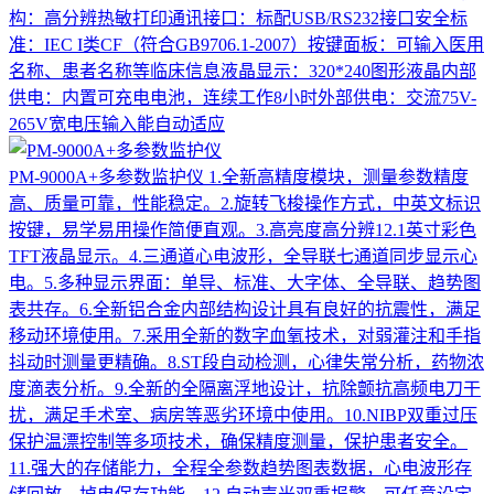
构：高分辨热敏打印通讯接口：标配USB/RS232接口安全标
准：IEC I类CF（符合GB9706.1-2007）按键面板：可输入医用
名称、患者名称等临床信息液晶显示：320*240图形液晶内部
供电：内置可充电电池，连续工作8小时外部供电：交流75V-
265V宽电压输入能自动适应
PM-9000A+多参数监护仪
1.全新高精度模块，测量参数精度
高、质量可靠，性能稳定。2.旋转飞梭操作方式，中英文标识
按键，易学易用操作简便直观。3.高亮度高分辨12.1英寸彩色
TFT液晶显示。4.三通道心电波形，全导联七通道同步显示心
电。5.多种显示界面：单导、标准、大字体、全导联、趋势图
表共存。6.全新铝合金内部结构设计具有良好的抗震性，满足
移动环境使用。7.采用全新的数字血氧技术，对弱灌注和手指
抖动时测量更精确。8.ST段自动检测，心律失常分析，药物浓
度滴表分析。9.全新的全隔离浮地设计，抗除颤抗高频电刀干
扰，满足手术室、病房等恶劣环境中使用。10.NIBP双重过压
保护温漂控制等多项技术，确保精度测量，保护患者安全。
11.强大的存储能力，全程全参数趋势图表数据，心电波形存