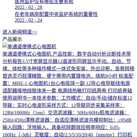
医用监护仪有哪些主要系统
2022
-
02
-
28
在老年病房配置中央监护系统的重要性
2022
-
02
-
24
进入新闻频道>>
产品展示
单通道便携式心电图机
产品性能：数字自动分析诊断技术带
分析报告3.5寸宽屏显示器12道波形同屏显示手动、自动、节
律、体检等多种操作模式一体式免安装，外出诊断，急救转移
首选灵巧轻薄精致，便于携带内置锂电池，续航8小时 标准配
置：MHE-1 心电图机1台心电吸球一副 12导心电导联线电源
适配器接地线肢体夹一套 电源线热敏打印纸两卷 打印纸卷轴
使用说明书一本技术参数：工作模式：自动/手动/储存标准12
导联：实时心电波形采样方式：12导联同步采集采样率：
12Bit/1000Hz（1ms）交流滤波器：50Hz/60Hz肌电滤波器：
25Hz/45Hz漂移滤波器：自适应漂移滤波共模抑制比：≥95dB
输入回路：浮地输入，具备抗除颤效应频率响应：0.05-
160Hz（-3db）灵敏度：自动/2.5/5/10/20/40（mm/mv）打印机