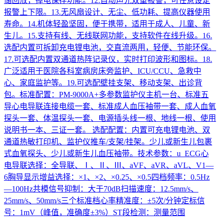
储回放，掉电保存功能。12.自动声光双重报警，可任意设定
报警上下限。13.无风扇设计、无尘、低功耗、提高仪器使用
寿命。14.机体轻盈坚固，便于携带，适用于成人、儿童、新
生儿。15.支持有线、无线联网功能，支持软件在线升级。16.
选配内置可拆卸充电锂电池，交直流两用，轻便、节能环保。
17.可选配内置双通道热阵记录仪，实时打印波形和图标。18.
广泛适用于医院各科室病房床旁监护、ICU/CCU、急救中
心、家庭监护等。19.可选配壁挂支架、移动支架、出诊背
包。标准配置：PM-9000A+多参数监护仪主机一台、标准五
导心电导联连接电缆一套、标准成人血压袖带一套、成人血氧
探头一套、体温探头一套、电源插头线一根、地线一根、使用
说明书一本、三证一套。 选配配置：内置可充电锂电池、双
通道热敏打印机、监护仪推车/支架/挂架。少儿或新生儿包裹
式血氧探头、少儿或新生儿血压袖带。技术参数：u ECG心
电导联选择：全导联、Ⅰ、Ⅱ、Ⅲ、aVF、aVR、aVL、V1—
6胸导显示增益选择：×1、×2、×0.25、×0.5四档频率：0.5Hz
—100Hz共模信号抑制：大于70dB扫描速度：12.5mm/s、
25mm/s、50mm/s三个标准档心率精准度：±5次/分钟定标信
号：1mV（峰值，准确度±3%）ST段检测：测量范围