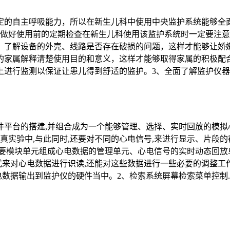
定的自主呼吸能力，所以在新生儿科中使用中央监护系统能够全
、做好使用前的定期检查在新生儿科使用该监护系统时一定要注
，了解设备的外壳、线路是否存在破损的问题，这样才能够让娇
的家属解释清楚使用目的和意义，这样才能够取得家属的积极配
进行监测以保证让患儿得到舒适的监护。3、全面了解监护仪器的
平台的搭建,并组合成为一个能够管理、选择、实时回放的模拟
真实验中,与此同时,还要对不同的心电信号,来进行显示、片段的
要模块单元组成心电数据的管理单元、心电信号的实时动态回放
格式来对心电数据进行识读,还能对这些数据进行一些必要的调整工
电数据输出到监护仪的硬件当中。2、检索系统屏幕检索菜单控制..