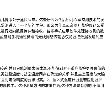
胎儿健康处于危险状态。这些研究为今后胎儿心率监测技术的发
儿监测进入了一个新的里程。那么为什么母亲胎儿监护仪‍这么受
手机进行双向数据传输和接收。智能手机应用软件处理接收到的数
层,智能手机通过标准的无线网络传输协议将监控数据发送到应
较差,并且只能测量表面体温,不能得到对于重症监护更具价值的
人类鼓膜温度与鼓室温度间存在确定的关系,并且鼓室温度与大脑
并且对定位精度的要求很高。2、插入式温度计监测若医用监护
部位中。这种测量方法的准确性高,这种方法是有创的,不适用