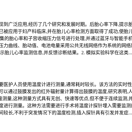
现到广泛应用,经历了几个研究和发展时期。后胎心率下降,提示
已被应用于妇产科临床,并在胎儿心率检测方面取得了成功,使胎
层采集的胎心率和子宫收缩压力信号进行处理,并通过蓝牙与智能
压力曲线、胎动值、电池电量采用公共无线网络作为系统的网络
胎儿心率监测信息,并反馈诊断结果。2. 模拟实验科学在这类...
要医护人员使用温度计进行测量,通常耗时较长。该方法的实时性
计可以通过鼓膜发出的红外辐射量计算得出鼓膜的温度,研究表明,
测量,这种测量方式具有无创、快速等优点,但不便于连续监测,
度进行测量。这种方法需要进行手术将温度计探针埋入需要监测的
较长,不利于突发情况下的温度检测,插入探针具有引发并发症...