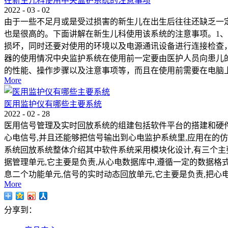
在新生儿科使用中央监护系统的注意事项
2022
-
03
-
02
由于一些不足月或是受过损害的新生儿在出生后往往还缺乏一
也是很高的。下面讲解在新生儿科使用该系统的注意事项。1
损坏，同时还要对使用的环境以及电源通讯设备进行连接检查
器的使用情况中央监护系统在使用前一定要由医护人员向患儿
的性能、操作步骤以及注意事项等，而且在使用前需要在电脑上
More
医用监护仪有哪些主要系统
2022
-
02
-
28
医用信号管理及实时回放系统的组建包括软件平台的搭建和硬件
心电信号,并且还能够把信号输出到心电监护系统里,应用在的仿
系统回放系统整体介绍其中软件系统采用模块化设计,有三个主
据管理单元,它主要是负责,从心电数据库中,遵循一定的数据
息二个功能单元,信号的实时动态回放单元,它主要是负责,把心
More
分享到：