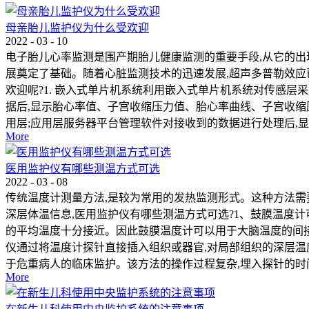
母亲胎儿监护仪为什么受欢迎
2022
-
03
-
10
电子胎儿心率监测是围产期胎儿健康监测的重要手段,从它的出
展奠定了基础。随着心脏监测技术的迅速发展,超声多普勒效应
欢迎呢?1. 嵌入式单片机系统利用嵌入式单片机系统对传感
据后,显示胎心率值、子宫收缩压力值、胎心率曲线、子宫收缩
用层;应用层服务器平台管理软件对接收到的数据进行处理后,显示
More
医用监护仪有哪些测温方式可选
2022
-
03
-
08
传统温度计测量方法,是较为常用的发热监测形式。这种方法需
深层体温信息,医用监护仪有哪些测温方式可选?1、鼓膜温度
的平均温度十分接近。因此鼓膜温度计可以用于大脑温度的间接
仪通过将温度计探针直接插入组织或器官,对局部组织的深层温
于危重病人的临床监护。该方法的操作过程复杂,埋入探针的时间
More