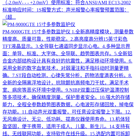
（-2.0mV- - - +2.0mV）使用标准：符合ANSI/AMI EC13-2002
标准响应时间：1S报警方式：声光报警心率报警预置范围：
（超...
PM-9000GTE 15寸多参数监护仪
1.全新高精度模块，测量参数
精度高、质量可靠，性能稳定。2.高亮度高分辨15英寸彩色
TFT液晶显示。3.全导联七通道同步显示心电。4.多种显示界
面：单导、标准、大字体、全导联、趋势图表共存。5.全新铝
合金内部结构设计具有良好的抗震性，满足移动环境使用。6.
采用全新的数字血氧技术，对弱灌注和手指抖动时测量更精
确。7.ST段自动检测，心律失常分析，药物浓度滴表分析。8.
全新的全隔离浮地设计，抗除颤抗高频电刀干扰，满足手术
室、病房等恶劣环境中使用。9.NIBP双重过压保护温漂控制
等多项技术，确保精度测量，保护患者安全。10.强大的存储
能力，全程全参数趋势图表数据，心电波形存储回放，掉电保
存功能。11.自动声光双重报警，可任意设定报警上下限。12.
无风扇设计、无尘、低功耗、提高仪器使用寿命。13.机体轻
盈坚固，便于携带，适用于成人、儿童、新生儿。14.支持有
线、无线联网功能，支持软件在线升级。15.选配内置可拆卸