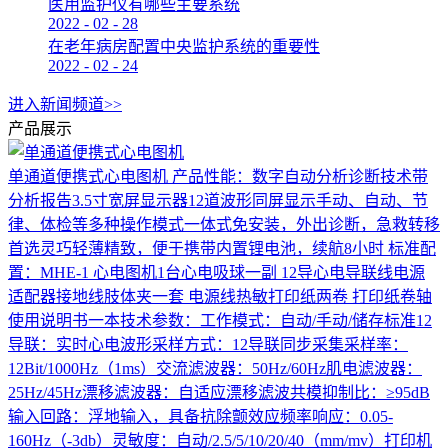
医用监护仪有哪些主要系统
2022
-
02
-
28
在老年病房配置中央监护系统的重要性
2022
-
02
-
24
进入新闻频道>>
产品展示
单通道便携式心电图机
产品性能：数字自动分析诊断技术带
分析报告3.5寸宽屏显示器12道波形同屏显示手动、自动、节
律、体检等多种操作模式一体式免安装，外出诊断，急救转移
首选灵巧轻薄精致，便于携带内置锂电池，续航8小时 标准配
置：MHE-1 心电图机1台心电吸球一副 12导心电导联线电源
适配器接地线肢体夹一套 电源线热敏打印纸两卷 打印纸卷轴
使用说明书一本技术参数：工作模式：自动/手动/储存标准12
导联：实时心电波形采样方式：12导联同步采集采样率：
12Bit/1000Hz（1ms）交流滤波器：50Hz/60Hz肌电滤波器：
25Hz/45Hz漂移滤波器：自适应漂移滤波共模抑制比：≥95dB
输入回路：浮地输入，具备抗除颤效应频率响应：0.05-
160Hz（-3db）灵敏度：自动/2.5/5/10/20/40（mm/mv）打印机