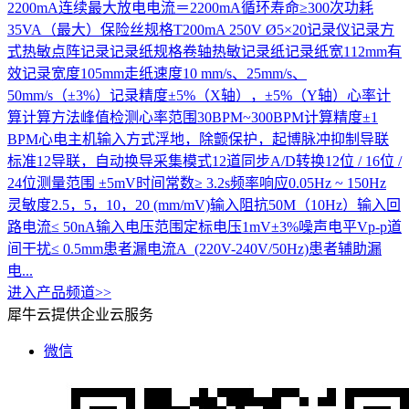
2200mA连续最大放电电流＝2200mA循环寿命≥300次功耗
35VA（最大）保险丝规格T200mA 250V Ø5×20记录仪记录方
式热敏点阵记录记录纸规格卷轴热敏记录纸记录纸宽112mm有
效记录宽度105mm走纸速度10 mm/s、25mm/s、
50mm/s（±3%）记录精度±5%（X轴），±5%（Y轴）心率计
算计算方法峰值检测心率范围30BPM~300BPM计算精度±1
BPM心电主机输入方式浮地，除颤保护，起博脉冲抑制导联
标准12导联，自动换导采集模式12道同步A/D转换12位 / 16位 /
24位测量范围 ±5mV时间常数≥ 3.2s频率响应0.05Hz ~ 150Hz
灵敏度2.5，5，10，20 (mm/mV)输入阻抗50M（10Hz）输入回
路电流≤ 50nA输入电压范围定标电压1mV±3%噪声电平Vp-p道
间干扰≤ 0.5mm患者漏电流A (220V-240V/50Hz)患者辅助漏
电...
进入产品频道>>
犀牛云提供企业云服务
微信