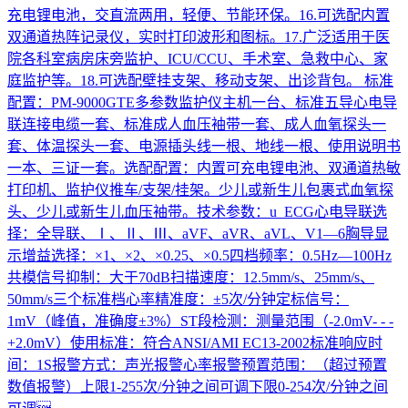
充电锂电池，交直流两用，轻便、节能环保。16.可选配内置
双通道热阵记录仪，实时打印波形和图标。17.广泛适用于医
院各科室病房床旁监护、ICU/CCU、手术室、急救中心、家
庭监护等。18.可选配壁挂支架、移动支架、出诊背包。 标准
配置：PM-9000GTE多参数监护仪主机一台、标准五导心电导
联连接电缆一套、标准成人血压袖带一套、成人血氧探头一
套、体温探头一套、电源插头线一根、地线一根、使用说明书
一本、三证一套。选配配置：内置可充电锂电池、双通道热敏
打印机、监护仪推车/支架/挂架。少儿或新生儿包裹式血氧探
头、少儿或新生儿血压袖带。技术参数：u ECG心电导联选
择：全导联、Ⅰ、Ⅱ、Ⅲ、aVF、aVR、aVL、V1—6胸导显
示增益选择：×1、×2、×0.25、×0.5四档频率：0.5Hz—100Hz
共模信号抑制：大于70dB扫描速度：12.5mm/s、25mm/s、
50mm/s三个标准档心率精准度：±5次/分钟定标信号：
1mV（峰值，准确度±3%）ST段检测：测量范围（-2.0mV- - -
+2.0mV）使用标准：符合ANSI/AMI EC13-2002标准响应时
间：1S报警方式：声光报警心率报警预置范围：（超过预置
数值报警）上限1-255次/分钟之间可调下限0-254次/分钟之间