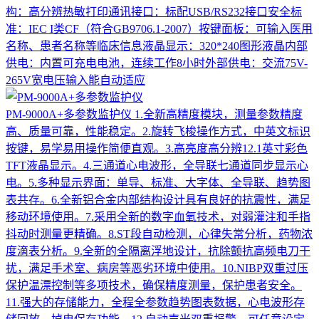
构：高分辨热敏打印通讯接口：标配USB/RS232接口安全标
准：IEC I类CF（符合GB9706.1-2007）按键面板：可输入医用
名称、患者名称等临床信息液晶显示：320*240图形液晶内部
供电：内置可充电电池，连续工作8小时外部供电：交流75V-
265V宽电压输入能自动适应
PM-9000A+多参数监护仪
1.全新高精度模块，测量参数精度
高、质量可靠，性能稳定。2.旋转飞梭操作方式，中英文标识
按键，易学易用操作简便直观。3.高亮度高分辨12.1英寸彩色
TFT液晶显示。4.三通道心电波形，全导联七通道同步显示心
电。5.多种显示界面：单导、标准、大字体、全导联、趋势图
表共存。6.全新铝合金内部结构设计具有良好的抗震性，满足
移动环境使用。7.采用全新的数字血氧技术，对弱灌注和手指
抖动时测量更精确。8.ST段自动检测，心律失常分析，药物浓
度滴表分析。9.全新的全隔离浮地设计，抗除颤抗高频电刀干
扰，满足手术室、病房等恶劣环境中使用。10.NIBP双重过压
保护温漂控制等多项技术，确保精度测量，保护患者安全。
11.强大的存储能力，全程全参数趋势图表数据，心电波形存