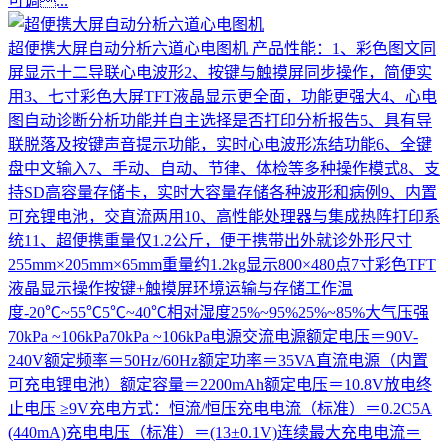
可调...
超便携大屏自动分析六道心电图机
产品性能：1、彩色图文同
屏显示十二导联心电波形2、按键与触摸屏同步操作，简便实
用3、七寸彩色大屏TFT液晶显示更全面，功能更强大4、心电
图自动诊断分析功能并自主选择是否打印分析报告5、具有导
联脱落及按键声音提示功能，实时心电波形冻结功能6、全键
盘中文输入7、手动、自动、节律、体检等多种操作模式8、支
持SD高容量存储卡，实时大容量存储各种波形和病例9、内置
可充锂电池，交直流两用10、高性能处理器与集成热阵打印系
统11、超便携重量仅1.2公斤，便于携带出外就诊外形尺寸
255mm×205mm×65mm重量约1.2kg显示800×480点7寸彩色TFT
液晶显示操作按键+触摸屏环境运输与存储工作温
度-20℃~55℃5℃~40℃相对湿度25%~95%25%~85%大气压强
70kPa ~106kPa70kPa ~106kPa电源交流电源额定电压＝90V-
240V额定频率＝50Hz/60Hz额定功率＝35VA直流电源（内置
可充电锂电池）额定容量＝2200mAh额定电压＝10.8V放电终
止电压 ≥9V充电方式：恒流/恒压充电电流（标准）＝0.2C5A
(440mA)充电电压（标准）＝(13±0.1V)连续最大充电电流＝