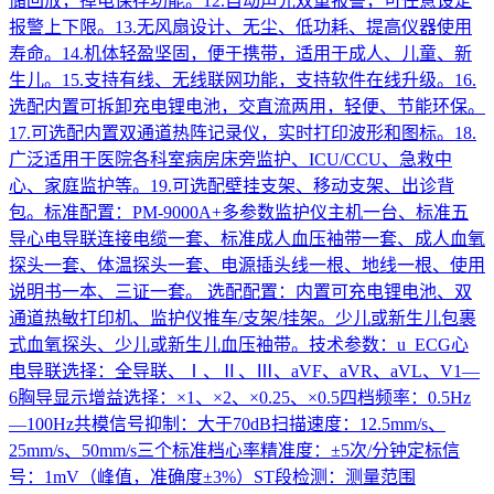
储回放，掉电保存功能。12.自动声光双重报警，可任意设定
报警上下限。13.无风扇设计、无尘、低功耗、提高仪器使用
寿命。14.机体轻盈坚固，便于携带，适用于成人、儿童、新
生儿。15.支持有线、无线联网功能，支持软件在线升级。16.
选配内置可拆卸充电锂电池，交直流两用，轻便、节能环保。
17.可选配内置双通道热阵记录仪，实时打印波形和图标。18.
广泛适用于医院各科室病房床旁监护、ICU/CCU、急救中
心、家庭监护等。19.可选配壁挂支架、移动支架、出诊背
包。标准配置：PM-9000A+多参数监护仪主机一台、标准五
导心电导联连接电缆一套、标准成人血压袖带一套、成人血氧
探头一套、体温探头一套、电源插头线一根、地线一根、使用
说明书一本、三证一套。 选配配置：内置可充电锂电池、双
通道热敏打印机、监护仪推车/支架/挂架。少儿或新生儿包裹
式血氧探头、少儿或新生儿血压袖带。技术参数：u ECG心
电导联选择：全导联、Ⅰ、Ⅱ、Ⅲ、aVF、aVR、aVL、V1—
6胸导显示增益选择：×1、×2、×0.25、×0.5四档频率：0.5Hz
—100Hz共模信号抑制：大于70dB扫描速度：12.5mm/s、
25mm/s、50mm/s三个标准档心率精准度：±5次/分钟定标信
号：1mV（峰值，准确度±3%）ST段检测：测量范围