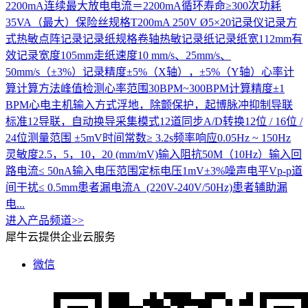
2200mA连续最大放电电流＝2200mA循环寿命≥300次功耗
35VA（最大）保险丝规格T200mA 250V Ø5×20记录仪记录方
式热敏点阵记录记录纸规格卷轴热敏记录纸记录纸宽112mm有
效记录宽度105mm走纸速度10 mm/s、25mm/s、
50mm/s（±3%）记录精度±5%（X轴），±5%（Y轴）心率计
算计算方法峰值检测心率范围30BPM~300BPM计算精度±1
BPM心电主机输入方式浮地，除颤保护，起博脉冲抑制导联
标准12导联，自动换导采集模式12道同步A/D转换12位 / 16位 /
24位测量范围 ±5mV时间常数≥ 3.2s频率响应0.05Hz ~ 150Hz
灵敏度2.5，5，10，20 (mm/mV)输入阻抗50M（10Hz）输入回
路电流≤ 50nA输入电压范围定标电压1mV±3%噪声电平Vp-p道
间干扰≤ 0.5mm患者漏电流A (220V-240V/50Hz)患者辅助漏
电...
进入产品频道>>
犀牛云提供企业云服务
微信