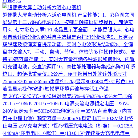
可调...
超便携大屏自动分析六道心电图机
产品性能：1、彩色图文同
屏显示十二导联心电波形2、按键与触摸屏同步操作，简便实
用3、七寸彩色大屏TFT液晶显示更全面，功能更强大4、心电
图自动诊断分析功能并自主选择是否打印分析报告5、具有导
联脱落及按键声音提示功能，实时心电波形冻结功能6、全键
盘中文输入7、手动、自动、节律、体检等多种操作模式8、支
持SD高容量存储卡，实时大容量存储各种波形和病例9、内置
可充锂电池，交直流两用10、高性能处理器与集成热阵打印系
统11、超便携重量仅1.2公斤，便于携带出外就诊外形尺寸
255mm×205mm×65mm重量约1.2kg显示800×480点7寸彩色TFT
液晶显示操作按键+触摸屏环境运输与存储工作温
度-20℃~55℃5℃~40℃相对湿度25%~95%25%~85%大气压强
70kPa ~106kPa70kPa ~106kPa电源交流电源额定电压＝90V-
240V额定频率＝50Hz/60Hz额定功率＝35VA直流电源（内置
可充电锂电池）额定容量＝2200mAh额定电压＝10.8V放电终
止电压 ≥9V充电方式：恒流/恒压充电电流（标准）＝0.2C5A
(440mA)充电电压（标准）＝(13±0.1V)连续最大充电电流＝