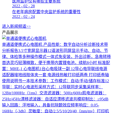
医用监护仪有哪些主要系统
2022
-
02
-
28
在老年病房配置中央监护系统的重要性
2022
-
02
-
24
进入新闻频道>>
产品展示
单通道便携式心电图机
产品性能：数字自动分析诊断技术带
分析报告3.5寸宽屏显示器12道波形同屏显示手动、自动、节
律、体检等多种操作模式一体式免安装，外出诊断，急救转移
首选灵巧轻薄精致，便于携带内置锂电池，续航8小时 标准配
置：MHE-1 心电图机1台心电吸球一副 12导心电导联线电源
适配器接地线肢体夹一套 电源线热敏打印纸两卷 打印纸卷轴
使用说明书一本技术参数：工作模式：自动/手动/储存标准12
导联：实时心电波形采样方式：12导联同步采集采样率：
12Bit/1000Hz（1ms）交流滤波器：50Hz/60Hz肌电滤波器：
25Hz/45Hz漂移滤波器：自适应漂移滤波共模抑制比：≥95dB
输入回路：浮地输入，具备抗除颤效应频率响应：0.05-
160Hz（-3db）灵敏度：自动/2.5/5/10/20/40（mm/mv）打印机