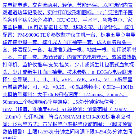
充电锂电池，交直流两用，轻便、节能环保。16.可选配内置
双通道热阵记录仪，实时打印波形和图标。17.广泛适用于医
院各科室病房床旁监护、ICU/CCU、手术室、急救中心、家
庭监护等。18.可选配壁挂支架、移动支架、出诊背包。 标准
配置：PM-9000GTE多参数监护仪主机一台、标准五导心电导
联连接电缆一套、标准成人血压袖带一套、成人血氧探头一
套、体温探头一套、电源插头线一根、地线一根、使用说明书
一本、三证一套。选配配置：内置可充电锂电池、双通道热敏
打印机、监护仪推车/支架/挂架。少儿或新生儿包裹式血氧探
头、少儿或新生儿血压袖带。技术参数：u ECG心电导联选
择：全导联、Ⅰ、Ⅱ、Ⅲ、aVF、aVR、aVL、V1—6胸导显
示增益选择：×1、×2、×0.25、×0.5四档频率：0.5Hz—100Hz
共模信号抑制：大于70dB扫描速度：12.5mm/s、25mm/s、
50mm/s三个标准档心率精准度：±5次/分钟定标信号：
1mV（峰值，准确度±3%）ST段检测：测量范围（-2.0mV- - -
+2.0mV）使用标准：符合ANSI/AMI EC13-2002标准响应时
间：1S报警方式：声光报警心率报警预置范围：（超过预置
数值报警）上限1-255次/分钟之间可调下限0-254次/分钟之间