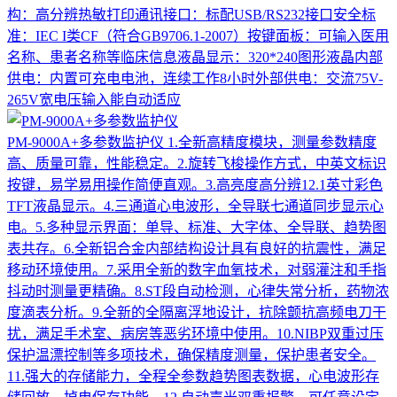
构：高分辨热敏打印通讯接口：标配USB/RS232接口安全标
准：IEC I类CF（符合GB9706.1-2007）按键面板：可输入医用
名称、患者名称等临床信息液晶显示：320*240图形液晶内部
供电：内置可充电电池，连续工作8小时外部供电：交流75V-
265V宽电压输入能自动适应
PM-9000A+多参数监护仪
1.全新高精度模块，测量参数精度
高、质量可靠，性能稳定。2.旋转飞梭操作方式，中英文标识
按键，易学易用操作简便直观。3.高亮度高分辨12.1英寸彩色
TFT液晶显示。4.三通道心电波形，全导联七通道同步显示心
电。5.多种显示界面：单导、标准、大字体、全导联、趋势图
表共存。6.全新铝合金内部结构设计具有良好的抗震性，满足
移动环境使用。7.采用全新的数字血氧技术，对弱灌注和手指
抖动时测量更精确。8.ST段自动检测，心律失常分析，药物浓
度滴表分析。9.全新的全隔离浮地设计，抗除颤抗高频电刀干
扰，满足手术室、病房等恶劣环境中使用。10.NIBP双重过压
保护温漂控制等多项技术，确保精度测量，保护患者安全。
11.强大的存储能力，全程全参数趋势图表数据，心电波形存