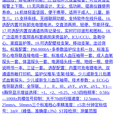
储回放，掉电保存功能。12.自动声光双重报警，可任意设定
报警上下限。13.无风扇设计、无尘、低功耗、提高仪器使用
寿命。14.机体轻盈坚固，便于携带，适用于成人、儿童、新
生儿。15.支持有线、无线联网功能，支持软件在线升级。16.
选配内置可拆卸充电锂电池，交直流两用，轻便、节能环保。
17.可选配内置双通道热阵记录仪，实时打印波形和图标。18.
广泛适用于医院各科室病房床旁监护、ICU/CCU、急救中
心、家庭监护等。19.可选配壁挂支架、移动支架、出诊背
包。标准配置：PM-9000A+多参数监护仪主机一台、标准五
导心电导联连接电缆一套、标准成人血压袖带一套、成人血氧
探头一套、体温探头一套、电源插头线一根、地线一根、使用
说明书一本、三证一套。 选配配置：内置可充电锂电池、双
通道热敏打印机、监护仪推车/支架/挂架。少儿或新生儿包裹
式血氧探头、少儿或新生儿血压袖带。技术参数：u ECG心
电导联选择：全导联、Ⅰ、Ⅱ、Ⅲ、aVF、aVR、aVL、V1—
6胸导显示增益选择：×1、×2、×0.25、×0.5四档频率：0.5Hz
—100Hz共模信号抑制：大于70dB扫描速度：12.5mm/s、
25mm/s、50mm/s三个标准档心率精准度：±5次/分钟定标信
号：1mV（峰值，准确度±3%）ST段检测：测量范围