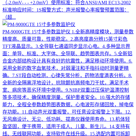
（-2.0mV- - - +2.0mV）使用标准：符合ANSI/AMI EC13-2002
标准响应时间：1S报警方式：声光报警心率报警预置范围：
（超...
PM-9000GTE 15寸多参数监护仪
1.全新高精度模块，测量参数
精度高、质量可靠，性能稳定。2.高亮度高分辨15英寸彩色
TFT液晶显示。3.全导联七通道同步显示心电。4.多种显示界
面：单导、标准、大字体、全导联、趋势图表共存。5.全新铝
合金内部结构设计具有良好的抗震性，满足移动环境使用。6.
采用全新的数字血氧技术，对弱灌注和手指抖动时测量更精
确。7.ST段自动检测，心律失常分析，药物浓度滴表分析。8.
全新的全隔离浮地设计，抗除颤抗高频电刀干扰，满足手术
室、病房等恶劣环境中使用。9.NIBP双重过压保护温漂控制
等多项技术，确保精度测量，保护患者安全。10.强大的存储
能力，全程全参数趋势图表数据，心电波形存储回放，掉电保
存功能。11.自动声光双重报警，可任意设定报警上下限。12.
无风扇设计、无尘、低功耗、提高仪器使用寿命。13.机体轻
盈坚固，便于携带，适用于成人、儿童、新生儿。14.支持有
线、无线联网功能，支持软件在线升级。15.选配内置可拆卸