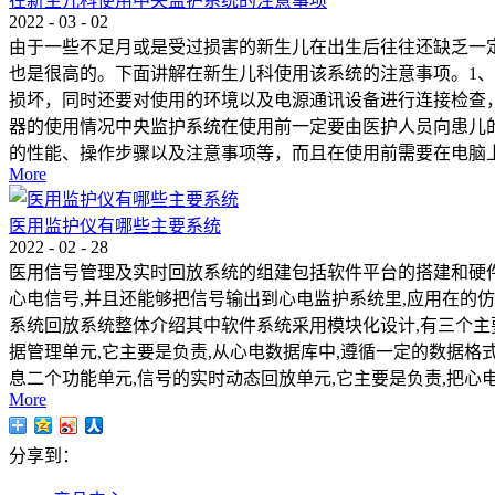
在新生儿科使用中央监护系统的注意事项
2022
-
03
-
02
由于一些不足月或是受过损害的新生儿在出生后往往还缺乏一
也是很高的。下面讲解在新生儿科使用该系统的注意事项。1
损坏，同时还要对使用的环境以及电源通讯设备进行连接检查
器的使用情况中央监护系统在使用前一定要由医护人员向患儿
的性能、操作步骤以及注意事项等，而且在使用前需要在电脑上
More
医用监护仪有哪些主要系统
2022
-
02
-
28
医用信号管理及实时回放系统的组建包括软件平台的搭建和硬件
心电信号,并且还能够把信号输出到心电监护系统里,应用在的仿
系统回放系统整体介绍其中软件系统采用模块化设计,有三个主
据管理单元,它主要是负责,从心电数据库中,遵循一定的数据
息二个功能单元,信号的实时动态回放单元,它主要是负责,把心
More
分享到：