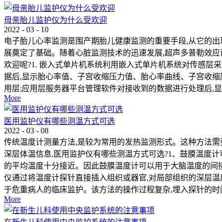
母亲胎儿监护仪为什么受欢迎
2022
-
03
-
10
电子胎儿心率监测是围产期胎儿健康监测的重要手段,从它的出
展奠定了基础。随着心脏监测技术的迅速发展,超声多普勒效应
欢迎呢?1. 嵌入式单片机系统利用嵌入式单片机系统对传感
据后,显示胎心率值、子宫收缩压力值、胎心率曲线、子宫收缩
用层;应用层服务器平台管理软件对接收到的数据进行处理后,显示
More
医用监护仪有哪些测温方式可选
2022
-
03
-
08
传统温度计测量方法,是较为常用的发热监测形式。这种方法需
深层体温信息,医用监护仪有哪些测温方式可选?1、鼓膜温度
的平均温度十分接近。因此鼓膜温度计可以用于大脑温度的间接
仪通过将温度计探针直接插入组织或器官,对局部组织的深层温
于危重病人的临床监护。该方法的操作过程复杂,埋入探针的时间
More