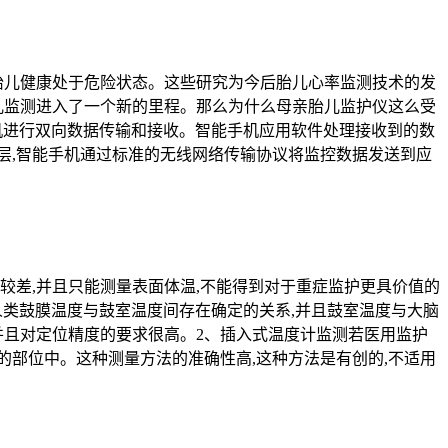
胎儿健康处于危险状态。这些研究为今后胎儿心率监测技术的发
儿监测进入了一个新的里程。那么为什么母亲胎儿监护仪‍这么受
手机进行双向数据传输和接收。智能手机应用软件处理接收到的数
层,智能手机通过标准的无线网络传输协议将监控数据发送到应
较差,并且只能测量表面体温,不能得到对于重症监护更具价值的
人类鼓膜温度与鼓室温度间存在确定的关系,并且鼓室温度与大脑
并且对定位精度的要求很高。2、插入式温度计监测若医用监护
部位中。这种测量方法的准确性高,这种方法是有创的,不适用