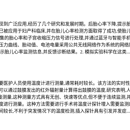
现到广泛应用,经历了几个研究和发展时期。后胎心率下降,提示
已被应用于妇产科临床,并在胎儿心率检测方面取得了成功,使胎
层采集的胎心率和子宫收缩压力信号进行处理,并通过蓝牙与智能
压力曲线、胎动值、电池电量采用公共无线网络作为系统的网络
胎儿心率监测信息,并反馈诊断结果。2. 模拟实验科学在这类...
要医护人员使用温度计进行测量,通常耗时较长。该方法的实时性
计可以通过鼓膜发出的红外辐射量计算得出鼓膜的温度,研究表明,
测量,这种测量方式具有无创、快速等优点,但不便于连续监测,
度进行测量。这种方法需要进行手术将温度计探针埋入需要监测的
较长,不利于突发情况下的温度检测,插入探针具有引发并发症...