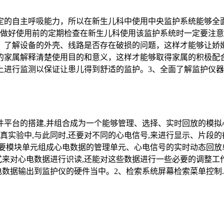
定的自主呼吸能力，所以在新生儿科中使用中央监护系统能够全
、做好使用前的定期检查在新生儿科使用该监护系统时一定要注
，了解设备的外壳、线路是否存在破损的问题，这样才能够让娇
的家属解释清楚使用目的和意义，这样才能够取得家属的积极配
进行监测以保证让患儿得到舒适的监护。3、全面了解监护仪器的
平台的搭建,并组合成为一个能够管理、选择、实时回放的模拟
真实验中,与此同时,还要对不同的心电信号,来进行显示、片段的
要模块单元组成心电数据的管理单元、心电信号的实时动态回放
格式来对心电数据进行识读,还能对这些数据进行一些必要的调整工
电数据输出到监护仪的硬件当中。2、检索系统屏幕检索菜单控制..