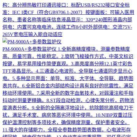
构：高分辨热敏打印通讯接口：标配USB/RS232接口安全标
准：IEC I类CF（符合GB9706.1-2007）按键面板：可输入医用
名称、患者名称等临床信息液晶显示：320*240图形液晶内部
供电：内置可充电电池，连续工作8小时外部供电：交流75V-
265V宽电压输入能自动适应
PM-9000A+多参数监护仪
1.全新高精度模块，测量参数精度
高、质量可靠，性能稳定。2.旋转飞梭操作方式，中英文标识
按键，易学易用操作简便直观。3.高亮度高分辨12.1英寸彩色
TFT液晶显示。4.三通道心电波形，全导联七通道同步显示心
电。5.多种显示界面：单导、标准、大字体、全导联、趋势图
表共存。6.全新铝合金内部结构设计具有良好的抗震性，满足
移动环境使用。7.采用全新的数字血氧技术，对弱灌注和手指
抖动时测量更精确。8.ST段自动检测，心律失常分析，药物浓
度滴表分析。9.全新的全隔离浮地设计，抗除颤抗高频电刀干
扰，满足手术室、病房等恶劣环境中使用。10.NIBP双重过压
保护温漂控制等多项技术，确保精度测量，保护患者安全。
11.强大的存储能力，全程全参数趋势图表数据，心电波形存