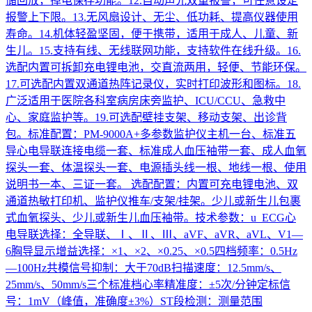
储回放，掉电保存功能。12.自动声光双重报警，可任意设定
报警上下限。13.无风扇设计、无尘、低功耗、提高仪器使用
寿命。14.机体轻盈坚固，便于携带，适用于成人、儿童、新
生儿。15.支持有线、无线联网功能，支持软件在线升级。16.
选配内置可拆卸充电锂电池，交直流两用，轻便、节能环保。
17.可选配内置双通道热阵记录仪，实时打印波形和图标。18.
广泛适用于医院各科室病房床旁监护、ICU/CCU、急救中
心、家庭监护等。19.可选配壁挂支架、移动支架、出诊背
包。标准配置：PM-9000A+多参数监护仪主机一台、标准五
导心电导联连接电缆一套、标准成人血压袖带一套、成人血氧
探头一套、体温探头一套、电源插头线一根、地线一根、使用
说明书一本、三证一套。 选配配置：内置可充电锂电池、双
通道热敏打印机、监护仪推车/支架/挂架。少儿或新生儿包裹
式血氧探头、少儿或新生儿血压袖带。技术参数：u ECG心
电导联选择：全导联、Ⅰ、Ⅱ、Ⅲ、aVF、aVR、aVL、V1—
6胸导显示增益选择：×1、×2、×0.25、×0.5四档频率：0.5Hz
—100Hz共模信号抑制：大于70dB扫描速度：12.5mm/s、
25mm/s、50mm/s三个标准档心率精准度：±5次/分钟定标信
号：1mV（峰值，准确度±3%）ST段检测：测量范围