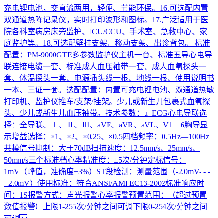
充电锂电池，交直流两用，轻便、节能环保。16.可选配内置
双通道热阵记录仪，实时打印波形和图标。17.广泛适用于医
院各科室病房床旁监护、ICU/CCU、手术室、急救中心、家
庭监护等。18.可选配壁挂支架、移动支架、出诊背包。 标准
配置：PM-9000GTE多参数监护仪主机一台、标准五导心电导
联连接电缆一套、标准成人血压袖带一套、成人血氧探头一
套、体温探头一套、电源插头线一根、地线一根、使用说明书
一本、三证一套。选配配置：内置可充电锂电池、双通道热敏
打印机、监护仪推车/支架/挂架。少儿或新生儿包裹式血氧探
头、少儿或新生儿血压袖带。技术参数：u ECG心电导联选
择：全导联、Ⅰ、Ⅱ、Ⅲ、aVF、aVR、aVL、V1—6胸导显
示增益选择：×1、×2、×0.25、×0.5四档频率：0.5Hz—100Hz
共模信号抑制：大于70dB扫描速度：12.5mm/s、25mm/s、
50mm/s三个标准档心率精准度：±5次/分钟定标信号：
1mV（峰值，准确度±3%）ST段检测：测量范围（-2.0mV- - -
+2.0mV）使用标准：符合ANSI/AMI EC13-2002标准响应时
间：1S报警方式：声光报警心率报警预置范围：（超过预置
数值报警）上限1-255次/分钟之间可调下限0-254次/分钟之间