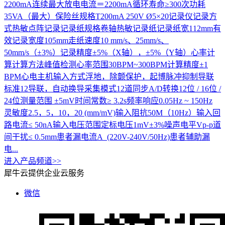
2200mA连续最大放电电流＝2200mA循环寿命≥300次功耗
35VA（最大）保险丝规格T200mA 250V Ø5×20记录仪记录方
式热敏点阵记录记录纸规格卷轴热敏记录纸记录纸宽112mm有
效记录宽度105mm走纸速度10 mm/s、25mm/s、
50mm/s（±3%）记录精度±5%（X轴），±5%（Y轴）心率计
算计算方法峰值检测心率范围30BPM~300BPM计算精度±1
BPM心电主机输入方式浮地，除颤保护，起博脉冲抑制导联
标准12导联，自动换导采集模式12道同步A/D转换12位 / 16位 /
24位测量范围 ±5mV时间常数≥ 3.2s频率响应0.05Hz ~ 150Hz
灵敏度2.5，5，10，20 (mm/mV)输入阻抗50M（10Hz）输入回
路电流≤ 50nA输入电压范围定标电压1mV±3%噪声电平Vp-p道
间干扰≤ 0.5mm患者漏电流A (220V-240V/50Hz)患者辅助漏
电...
进入产品频道>>
犀牛云提供企业云服务
微信