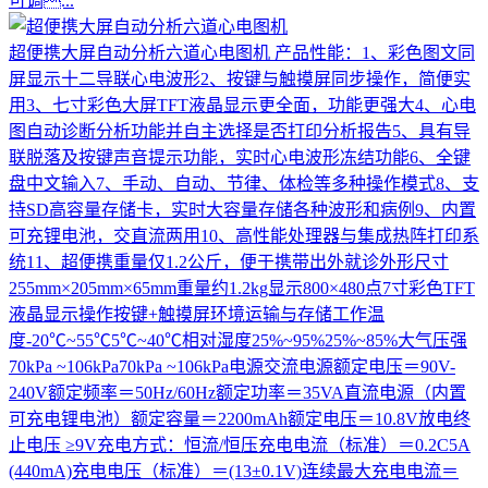
可调...
超便携大屏自动分析六道心电图机
产品性能：1、彩色图文同
屏显示十二导联心电波形2、按键与触摸屏同步操作，简便实
用3、七寸彩色大屏TFT液晶显示更全面，功能更强大4、心电
图自动诊断分析功能并自主选择是否打印分析报告5、具有导
联脱落及按键声音提示功能，实时心电波形冻结功能6、全键
盘中文输入7、手动、自动、节律、体检等多种操作模式8、支
持SD高容量存储卡，实时大容量存储各种波形和病例9、内置
可充锂电池，交直流两用10、高性能处理器与集成热阵打印系
统11、超便携重量仅1.2公斤，便于携带出外就诊外形尺寸
255mm×205mm×65mm重量约1.2kg显示800×480点7寸彩色TFT
液晶显示操作按键+触摸屏环境运输与存储工作温
度-20℃~55℃5℃~40℃相对湿度25%~95%25%~85%大气压强
70kPa ~106kPa70kPa ~106kPa电源交流电源额定电压＝90V-
240V额定频率＝50Hz/60Hz额定功率＝35VA直流电源（内置
可充电锂电池）额定容量＝2200mAh额定电压＝10.8V放电终
止电压 ≥9V充电方式：恒流/恒压充电电流（标准）＝0.2C5A
(440mA)充电电压（标准）＝(13±0.1V)连续最大充电电流＝