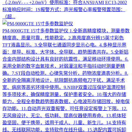
（-2.0mV- - - +2.0mV）使用标准：符合ANSI/AMI EC13-2002
标准响应时间：1S报警方式：声光报警心率报警预置范围：
（超...
PM-9000GTE 15寸多参数监护仪
1.全新高精度模块，测量参数
精度高、质量可靠，性能稳定。2.高亮度高分辨15英寸彩色
TFT液晶显示。3.全导联七通道同步显示心电。4.多种显示界
面：单导、标准、大字体、全导联、趋势图表共存。5.全新铝
合金内部结构设计具有良好的抗震性，满足移动环境使用。6.
采用全新的数字血氧技术，对弱灌注和手指抖动时测量更精
确。7.ST段自动检测，心律失常分析，药物浓度滴表分析。8.
全新的全隔离浮地设计，抗除颤抗高频电刀干扰，满足手术
室、病房等恶劣环境中使用。9.NIBP双重过压保护温漂控制
等多项技术，确保精度测量，保护患者安全。10.强大的存储
能力，全程全参数趋势图表数据，心电波形存储回放，掉电保
存功能。11.自动声光双重报警，可任意设定报警上下限。12.
无风扇设计、无尘、低功耗、提高仪器使用寿命。13.机体轻
盈坚固，便于携带，适用于成人、儿童、新生儿。14.支持有
线、无线联网功能，支持软件在线升级。15.选配内置可拆卸