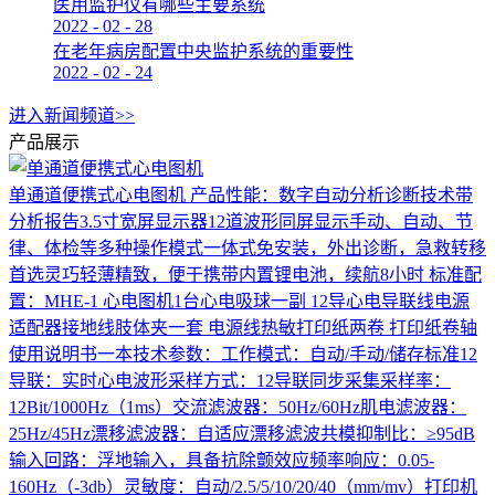
医用监护仪有哪些主要系统
2022
-
02
-
28
在老年病房配置中央监护系统的重要性
2022
-
02
-
24
进入新闻频道>>
产品展示
单通道便携式心电图机
产品性能：数字自动分析诊断技术带
分析报告3.5寸宽屏显示器12道波形同屏显示手动、自动、节
律、体检等多种操作模式一体式免安装，外出诊断，急救转移
首选灵巧轻薄精致，便于携带内置锂电池，续航8小时 标准配
置：MHE-1 心电图机1台心电吸球一副 12导心电导联线电源
适配器接地线肢体夹一套 电源线热敏打印纸两卷 打印纸卷轴
使用说明书一本技术参数：工作模式：自动/手动/储存标准12
导联：实时心电波形采样方式：12导联同步采集采样率：
12Bit/1000Hz（1ms）交流滤波器：50Hz/60Hz肌电滤波器：
25Hz/45Hz漂移滤波器：自适应漂移滤波共模抑制比：≥95dB
输入回路：浮地输入，具备抗除颤效应频率响应：0.05-
160Hz（-3db）灵敏度：自动/2.5/5/10/20/40（mm/mv）打印机