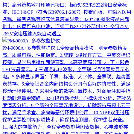
构：高分辨热敏打印通讯接口：标配USB/RS232接口安全标
准：IEC I类CF（符合GB9706.1-2007）按键面板：可输入医用
名称、患者名称等临床信息液晶显示：320*240图形液晶内部
供电：内置可充电电池，连续工作8小时外部供电：交流75V-
265V宽电压输入能自动适应
PM-9000A+多参数监护仪
1.全新高精度模块，测量参数精度
高、质量可靠，性能稳定。2.旋转飞梭操作方式，中英文标识
按键，易学易用操作简便直观。3.高亮度高分辨12.1英寸彩色
TFT液晶显示。4.三通道心电波形，全导联七通道同步显示心
电。5.多种显示界面：单导、标准、大字体、全导联、趋势图
表共存。6.全新铝合金内部结构设计具有良好的抗震性，满足
移动环境使用。7.采用全新的数字血氧技术，对弱灌注和手指
抖动时测量更精确。8.ST段自动检测，心律失常分析，药物浓
度滴表分析。9.全新的全隔离浮地设计，抗除颤抗高频电刀干
扰，满足手术室、病房等恶劣环境中使用。10.NIBP双重过压
保护温漂控制等多项技术，确保精度测量，保护患者安全。
11.强大的存储能力，全程全参数趋势图表数据，心电波形存