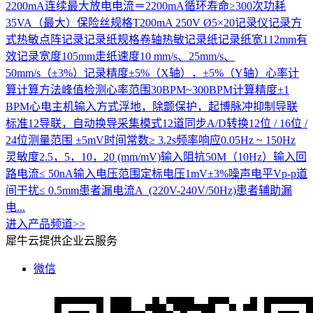
2200mA连续最大放电电流＝2200mA循环寿命≥300次功耗
35VA（最大）保险丝规格T200mA 250V Ø5×20记录仪记录方
式热敏点阵记录记录纸规格卷轴热敏记录纸记录纸宽112mm有
效记录宽度105mm走纸速度10 mm/s、25mm/s、
50mm/s（±3%）记录精度±5%（X轴），±5%（Y轴）心率计
算计算方法峰值检测心率范围30BPM~300BPM计算精度±1
BPM心电主机输入方式浮地，除颤保护，起博脉冲抑制导联
标准12导联，自动换导采集模式12道同步A/D转换12位 / 16位 /
24位测量范围 ±5mV时间常数≥ 3.2s频率响应0.05Hz ~ 150Hz
灵敏度2.5，5，10，20 (mm/mV)输入阻抗50M（10Hz）输入回
路电流≤ 50nA输入电压范围定标电压1mV±3%噪声电平Vp-p道
间干扰≤ 0.5mm患者漏电流A (220V-240V/50Hz)患者辅助漏
电...
进入产品频道>>
犀牛云提供企业云服务
微信