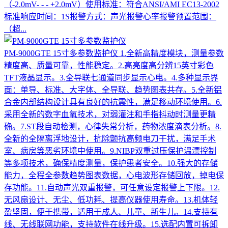
（-2.0mV- - - +2.0mV）使用标准：符合ANSI/AMI EC13-2002
标准响应时间：1S报警方式：声光报警心率报警预置范围：
（超...
PM-9000GTE 15寸多参数监护仪
1.全新高精度模块，测量参数
精度高、质量可靠，性能稳定。2.高亮度高分辨15英寸彩色
TFT液晶显示。3.全导联七通道同步显示心电。4.多种显示界
面：单导、标准、大字体、全导联、趋势图表共存。5.全新铝
合金内部结构设计具有良好的抗震性，满足移动环境使用。6.
采用全新的数字血氧技术，对弱灌注和手指抖动时测量更精
确。7.ST段自动检测，心律失常分析，药物浓度滴表分析。8.
全新的全隔离浮地设计，抗除颤抗高频电刀干扰，满足手术
室、病房等恶劣环境中使用。9.NIBP双重过压保护温漂控制
等多项技术，确保精度测量，保护患者安全。10.强大的存储
能力，全程全参数趋势图表数据，心电波形存储回放，掉电保
存功能。11.自动声光双重报警，可任意设定报警上下限。12.
无风扇设计、无尘、低功耗、提高仪器使用寿命。13.机体轻
盈坚固，便于携带，适用于成人、儿童、新生儿。14.支持有
线、无线联网功能，支持软件在线升级。15.选配内置可拆卸