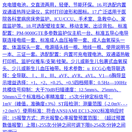
充电锂电池，交直流两用，轻便、节能环保。16.可选配内置
双通道热阵记录仪，实时打印波形和图标。17.广泛适用于医
院各科室病房床旁监护、ICU/CCU、手术室、急救中心、家
庭监护等。18.可选配壁挂支架、移动支架、出诊背包。 标准
配置：PM-9000GTE多参数监护仪主机一台、标准五导心电导
联连接电缆一套、标准成人血压袖带一套、成人血氧探头一
套、体温探头一套、电源插头线一根、地线一根、使用说明书
一本、三证一套。选配配置：内置可充电锂电池、双通道热敏
打印机、监护仪推车/支架/挂架。少儿或新生儿包裹式血氧探
头、少儿或新生儿血压袖带。技术参数：u ECG心电导联选
择：全导联、Ⅰ、Ⅱ、Ⅲ、aVF、aVR、aVL、V1—6胸导显
示增益选择：×1、×2、×0.25、×0.5四档频率：0.5Hz—100Hz
共模信号抑制：大于70dB扫描速度：12.5mm/s、25mm/s、
50mm/s三个标准档心率精准度：±5次/分钟定标信号：
1mV（峰值，准确度±3%）ST段检测：测量范围（-2.0mV- - -
+2.0mV）使用标准：符合ANSI/AMI EC13-2002标准响应时
间：1S报警方式：声光报警心率报警预置范围：（超过预置
数值报警）上限1-255次/分钟之间可调下限0-254次/分钟之间