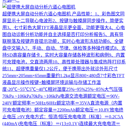
可调...
超便携大屏自动分析六道心电图机
产品性能：1、彩色图文同
屏显示十二导联心电波形2、按键与触摸屏同步操作，简便实
用3、七寸彩色大屏TFT液晶显示更全面，功能更强大4、心电
图自动诊断分析功能并自主选择是否打印分析报告5、具有导
联脱落及按键声音提示功能，实时心电波形冻结功能6、全键
盘中文输入7、手动、自动、节律、体检等多种操作模式8、支
持SD高容量存储卡，实时大容量存储各种波形和病例9、内置
可充锂电池，交直流两用10、高性能处理器与集成热阵打印系
统11、超便携重量仅1.2公斤，便于携带出外就诊外形尺寸
255mm×205mm×65mm重量约1.2kg显示800×480点7寸彩色TFT
液晶显示操作按键+触摸屏环境运输与存储工作温
度-20℃~55℃5℃~40℃相对湿度25%~95%25%~85%大气压强
70kPa ~106kPa70kPa ~106kPa电源交流电源额定电压＝90V-
240V额定频率＝50Hz/60Hz额定功率＝35VA直流电源（内置
可充电锂电池）额定容量＝2200mAh额定电压＝10.8V放电终
止电压 ≥9V充电方式：恒流/恒压充电电流（标准）＝0.2C5A
(440mA)充电电压（标准）＝(13±0.1V)连续最大充电电流＝