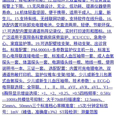
储回放，掉电保存功能。12.自动声光双重报警，可任意设定
报警上下限。13.无风扇设计、无尘、低功耗、提高仪器使用
寿命。14.机体轻盈坚固，便于携带，适用于成人、儿童、新
生儿。15.支持有线、无线联网功能，支持软件在线升级。16.
选配内置可拆卸充电锂电池，交直流两用，轻便、节能环保。
17.可选配内置双通道热阵记录仪，实时打印波形和图标。18.
广泛适用于医院各科室病房床旁监护、ICU/CCU、急救中
心、家庭监护等。19.可选配壁挂支架、移动支架、出诊背
包。标准配置：PM-9000A+多参数监护仪主机一台、标准五
导心电导联连接电缆一套、标准成人血压袖带一套、成人血氧
探头一套、体温探头一套、电源插头线一根、地线一根、使用
说明书一本、三证一套。 选配配置：内置可充电锂电池、双
通道热敏打印机、监护仪推车/支架/挂架。少儿或新生儿包裹
式血氧探头、少儿或新生儿血压袖带。技术参数：u ECG心
电导联选择：全导联、Ⅰ、Ⅱ、Ⅲ、aVF、aVR、aVL、V1—
6胸导显示增益选择：×1、×2、×0.25、×0.5四档频率：0.5Hz
—100Hz共模信号抑制：大于70dB扫描速度：12.5mm/s、
25mm/s、50mm/s三个标准档心率精准度：±5次/分钟定标信
号：1mV（峰值，准确度±3%）ST段检测：测量范围