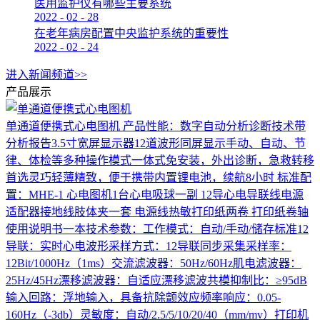
医用监护仪有哪些主要系统
2022
-
02
-
28
在老年病房配置中央监护系统的重要性
2022
-
02
-
24
进入新闻频道>>
产品展示
单通道便携式心电图机
产品性能：数字自动分析诊断技术带
分析报告3.5寸宽屏显示器12道波形同屏显示手动、自动、节
律、体检等多种操作模式一体式免安装，外出诊断，急救转移
首选灵巧轻薄精致，便于携带内置锂电池，续航8小时 标准配
置：MHE-1 心电图机1台心电吸球一副 12导心电导联线电源
适配器接地线肢体夹一套 电源线热敏打印纸两卷 打印纸卷轴
使用说明书一本技术参数：工作模式：自动/手动/储存标准12
导联：实时心电波形采样方式：12导联同步采集采样率：
12Bit/1000Hz（1ms）交流滤波器：50Hz/60Hz肌电滤波器：
25Hz/45Hz漂移滤波器：自适应漂移滤波共模抑制比：≥95dB
输入回路：浮地输入，具备抗除颤效应频率响应：0.05-
160Hz（-3db）灵敏度：自动/2.5/5/10/20/40（mm/mv）打印机