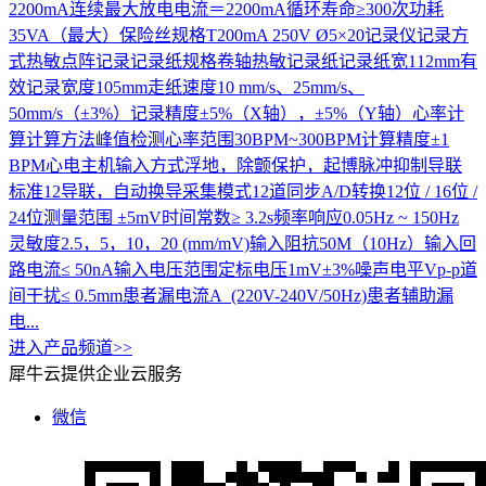
2200mA连续最大放电电流＝2200mA循环寿命≥300次功耗
35VA（最大）保险丝规格T200mA 250V Ø5×20记录仪记录方
式热敏点阵记录记录纸规格卷轴热敏记录纸记录纸宽112mm有
效记录宽度105mm走纸速度10 mm/s、25mm/s、
50mm/s（±3%）记录精度±5%（X轴），±5%（Y轴）心率计
算计算方法峰值检测心率范围30BPM~300BPM计算精度±1
BPM心电主机输入方式浮地，除颤保护，起博脉冲抑制导联
标准12导联，自动换导采集模式12道同步A/D转换12位 / 16位 /
24位测量范围 ±5mV时间常数≥ 3.2s频率响应0.05Hz ~ 150Hz
灵敏度2.5，5，10，20 (mm/mV)输入阻抗50M（10Hz）输入回
路电流≤ 50nA输入电压范围定标电压1mV±3%噪声电平Vp-p道
间干扰≤ 0.5mm患者漏电流A (220V-240V/50Hz)患者辅助漏
电...
进入产品频道>>
犀牛云提供企业云服务
微信