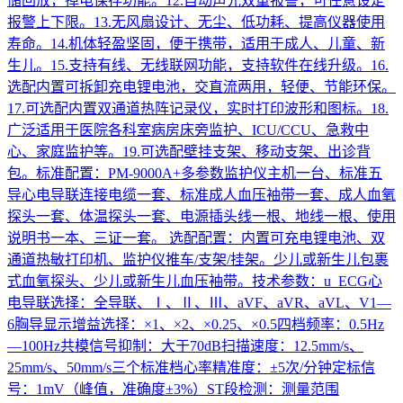
储回放，掉电保存功能。12.自动声光双重报警，可任意设定
报警上下限。13.无风扇设计、无尘、低功耗、提高仪器使用
寿命。14.机体轻盈坚固，便于携带，适用于成人、儿童、新
生儿。15.支持有线、无线联网功能，支持软件在线升级。16.
选配内置可拆卸充电锂电池，交直流两用，轻便、节能环保。
17.可选配内置双通道热阵记录仪，实时打印波形和图标。18.
广泛适用于医院各科室病房床旁监护、ICU/CCU、急救中
心、家庭监护等。19.可选配壁挂支架、移动支架、出诊背
包。标准配置：PM-9000A+多参数监护仪主机一台、标准五
导心电导联连接电缆一套、标准成人血压袖带一套、成人血氧
探头一套、体温探头一套、电源插头线一根、地线一根、使用
说明书一本、三证一套。 选配配置：内置可充电锂电池、双
通道热敏打印机、监护仪推车/支架/挂架。少儿或新生儿包裹
式血氧探头、少儿或新生儿血压袖带。技术参数：u ECG心
电导联选择：全导联、Ⅰ、Ⅱ、Ⅲ、aVF、aVR、aVL、V1—
6胸导显示增益选择：×1、×2、×0.25、×0.5四档频率：0.5Hz
—100Hz共模信号抑制：大于70dB扫描速度：12.5mm/s、
25mm/s、50mm/s三个标准档心率精准度：±5次/分钟定标信
号：1mV（峰值，准确度±3%）ST段检测：测量范围