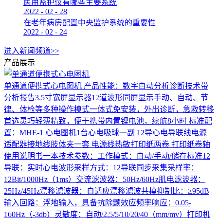
医用监护仪有哪些主要系统
2022
-
02
-
28
在老年病房配置中央监护系统的重要性
2022
-
02
-
24
进入新闻频道>>
产品展示
单通道便携式心电图机
产品性能：数字自动分析诊断技术带
分析报告3.5寸宽屏显示器12道波形同屏显示手动、自动、节
律、体检等多种操作模式一体式免安装，外出诊断，急救转移
首选灵巧轻薄精致，便于携带内置锂电池，续航8小时 标准配
置：MHE-1 心电图机1台心电吸球一副 12导心电导联线电源
适配器接地线肢体夹一套 电源线热敏打印纸两卷 打印纸卷轴
使用说明书一本技术参数：工作模式：自动/手动/储存标准12
导联：实时心电波形采样方式：12导联同步采集采样率：
12Bit/1000Hz（1ms）交流滤波器：50Hz/60Hz肌电滤波器：
25Hz/45Hz漂移滤波器：自适应漂移滤波共模抑制比：≥95dB
输入回路：浮地输入，具备抗除颤效应频率响应：0.05-
160Hz（-3db）灵敏度：自动/2.5/5/10/20/40（mm/mv）打印机