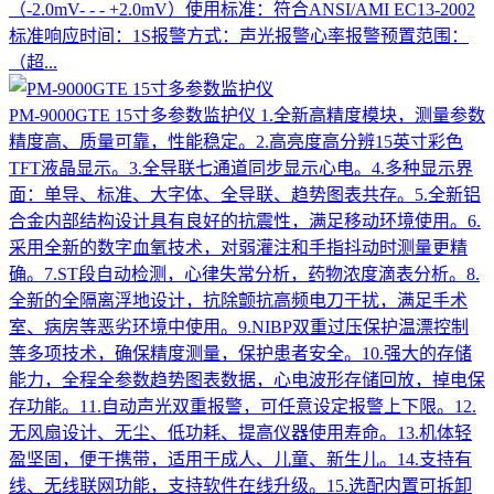
（-2.0mV- - - +2.0mV）使用标准：符合ANSI/AMI EC13-2002
标准响应时间：1S报警方式：声光报警心率报警预置范围：
（超...
PM-9000GTE 15寸多参数监护仪
1.全新高精度模块，测量参数
精度高、质量可靠，性能稳定。2.高亮度高分辨15英寸彩色
TFT液晶显示。3.全导联七通道同步显示心电。4.多种显示界
面：单导、标准、大字体、全导联、趋势图表共存。5.全新铝
合金内部结构设计具有良好的抗震性，满足移动环境使用。6.
采用全新的数字血氧技术，对弱灌注和手指抖动时测量更精
确。7.ST段自动检测，心律失常分析，药物浓度滴表分析。8.
全新的全隔离浮地设计，抗除颤抗高频电刀干扰，满足手术
室、病房等恶劣环境中使用。9.NIBP双重过压保护温漂控制
等多项技术，确保精度测量，保护患者安全。10.强大的存储
能力，全程全参数趋势图表数据，心电波形存储回放，掉电保
存功能。11.自动声光双重报警，可任意设定报警上下限。12.
无风扇设计、无尘、低功耗、提高仪器使用寿命。13.机体轻
盈坚固，便于携带，适用于成人、儿童、新生儿。14.支持有
线、无线联网功能，支持软件在线升级。15.选配内置可拆卸