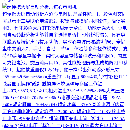
可调...
超便携大屏自动分析六道心电图机
产品性能：1、彩色图文同
屏显示十二导联心电波形2、按键与触摸屏同步操作，简便实
用3、七寸彩色大屏TFT液晶显示更全面，功能更强大4、心电
图自动诊断分析功能并自主选择是否打印分析报告5、具有导
联脱落及按键声音提示功能，实时心电波形冻结功能6、全键
盘中文输入7、手动、自动、节律、体检等多种操作模式8、支
持SD高容量存储卡，实时大容量存储各种波形和病例9、内置
可充锂电池，交直流两用10、高性能处理器与集成热阵打印系
统11、超便携重量仅1.2公斤，便于携带出外就诊外形尺寸
255mm×205mm×65mm重量约1.2kg显示800×480点7寸彩色TFT
液晶显示操作按键+触摸屏环境运输与存储工作温
度-20℃~55℃5℃~40℃相对湿度25%~95%25%~85%大气压强
70kPa ~106kPa70kPa ~106kPa电源交流电源额定电压＝90V-
240V额定频率＝50Hz/60Hz额定功率＝35VA直流电源（内置
可充电锂电池）额定容量＝2200mAh额定电压＝10.8V放电终
止电压 ≥9V充电方式：恒流/恒压充电电流（标准）＝0.2C5A
(440mA)充电电压（标准）＝(13±0.1V)连续最大充电电流＝