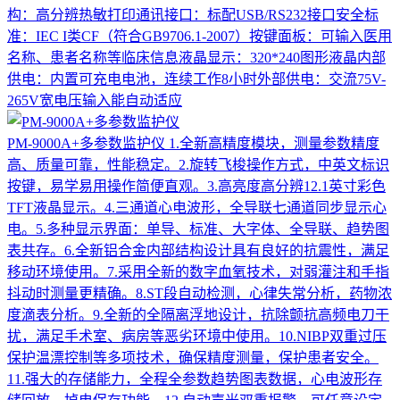
构：高分辨热敏打印通讯接口：标配USB/RS232接口安全标
准：IEC I类CF（符合GB9706.1-2007）按键面板：可输入医用
名称、患者名称等临床信息液晶显示：320*240图形液晶内部
供电：内置可充电电池，连续工作8小时外部供电：交流75V-
265V宽电压输入能自动适应
PM-9000A+多参数监护仪
1.全新高精度模块，测量参数精度
高、质量可靠，性能稳定。2.旋转飞梭操作方式，中英文标识
按键，易学易用操作简便直观。3.高亮度高分辨12.1英寸彩色
TFT液晶显示。4.三通道心电波形，全导联七通道同步显示心
电。5.多种显示界面：单导、标准、大字体、全导联、趋势图
表共存。6.全新铝合金内部结构设计具有良好的抗震性，满足
移动环境使用。7.采用全新的数字血氧技术，对弱灌注和手指
抖动时测量更精确。8.ST段自动检测，心律失常分析，药物浓
度滴表分析。9.全新的全隔离浮地设计，抗除颤抗高频电刀干
扰，满足手术室、病房等恶劣环境中使用。10.NIBP双重过压
保护温漂控制等多项技术，确保精度测量，保护患者安全。
11.强大的存储能力，全程全参数趋势图表数据，心电波形存