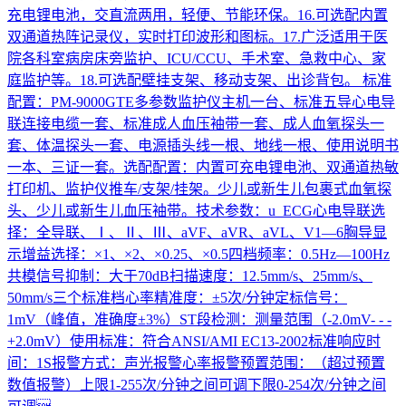
充电锂电池，交直流两用，轻便、节能环保。16.可选配内置
双通道热阵记录仪，实时打印波形和图标。17.广泛适用于医
院各科室病房床旁监护、ICU/CCU、手术室、急救中心、家
庭监护等。18.可选配壁挂支架、移动支架、出诊背包。 标准
配置：PM-9000GTE多参数监护仪主机一台、标准五导心电导
联连接电缆一套、标准成人血压袖带一套、成人血氧探头一
套、体温探头一套、电源插头线一根、地线一根、使用说明书
一本、三证一套。选配配置：内置可充电锂电池、双通道热敏
打印机、监护仪推车/支架/挂架。少儿或新生儿包裹式血氧探
头、少儿或新生儿血压袖带。技术参数：u ECG心电导联选
择：全导联、Ⅰ、Ⅱ、Ⅲ、aVF、aVR、aVL、V1—6胸导显
示增益选择：×1、×2、×0.25、×0.5四档频率：0.5Hz—100Hz
共模信号抑制：大于70dB扫描速度：12.5mm/s、25mm/s、
50mm/s三个标准档心率精准度：±5次/分钟定标信号：
1mV（峰值，准确度±3%）ST段检测：测量范围（-2.0mV- - -
+2.0mV）使用标准：符合ANSI/AMI EC13-2002标准响应时
间：1S报警方式：声光报警心率报警预置范围：（超过预置
数值报警）上限1-255次/分钟之间可调下限0-254次/分钟之间