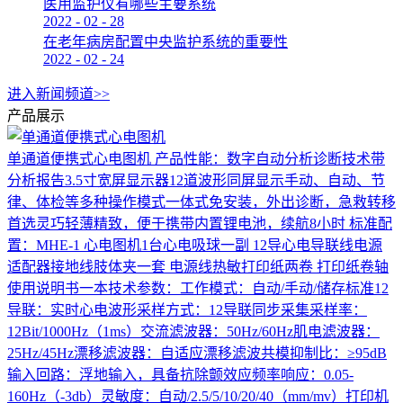
医用监护仪有哪些主要系统
2022
-
02
-
28
在老年病房配置中央监护系统的重要性
2022
-
02
-
24
进入新闻频道>>
产品展示
单通道便携式心电图机
产品性能：数字自动分析诊断技术带
分析报告3.5寸宽屏显示器12道波形同屏显示手动、自动、节
律、体检等多种操作模式一体式免安装，外出诊断，急救转移
首选灵巧轻薄精致，便于携带内置锂电池，续航8小时 标准配
置：MHE-1 心电图机1台心电吸球一副 12导心电导联线电源
适配器接地线肢体夹一套 电源线热敏打印纸两卷 打印纸卷轴
使用说明书一本技术参数：工作模式：自动/手动/储存标准12
导联：实时心电波形采样方式：12导联同步采集采样率：
12Bit/1000Hz（1ms）交流滤波器：50Hz/60Hz肌电滤波器：
25Hz/45Hz漂移滤波器：自适应漂移滤波共模抑制比：≥95dB
输入回路：浮地输入，具备抗除颤效应频率响应：0.05-
160Hz（-3db）灵敏度：自动/2.5/5/10/20/40（mm/mv）打印机