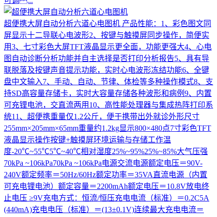
可调...
超便携大屏自动分析六道心电图机
产品性能：1、彩色图文同
屏显示十二导联心电波形2、按键与触摸屏同步操作，简便实
用3、七寸彩色大屏TFT液晶显示更全面，功能更强大4、心电
图自动诊断分析功能并自主选择是否打印分析报告5、具有导
联脱落及按键声音提示功能，实时心电波形冻结功能6、全键
盘中文输入7、手动、自动、节律、体检等多种操作模式8、支
持SD高容量存储卡，实时大容量存储各种波形和病例9、内置
可充锂电池，交直流两用10、高性能处理器与集成热阵打印系
统11、超便携重量仅1.2公斤，便于携带出外就诊外形尺寸
255mm×205mm×65mm重量约1.2kg显示800×480点7寸彩色TFT
液晶显示操作按键+触摸屏环境运输与存储工作温
度-20℃~55℃5℃~40℃相对湿度25%~95%25%~85%大气压强
70kPa ~106kPa70kPa ~106kPa电源交流电源额定电压＝90V-
240V额定频率＝50Hz/60Hz额定功率＝35VA直流电源（内置
可充电锂电池）额定容量＝2200mAh额定电压＝10.8V放电终
止电压 ≥9V充电方式：恒流/恒压充电电流（标准）＝0.2C5A
(440mA)充电电压（标准）＝(13±0.1V)连续最大充电电流＝