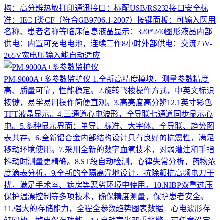
构：高分辨热敏打印通讯接口：标配USB/RS232接口安全标
准：IEC I类CF（符合GB9706.1-2007）按键面板：可输入医用
名称、患者名称等临床信息液晶显示：320*240图形液晶内部
供电：内置可充电电池，连续工作8小时外部供电：交流75V-
265V宽电压输入能自动适应
PM-9000A+多参数监护仪
1.全新高精度模块，测量参数精度
高、质量可靠，性能稳定。2.旋转飞梭操作方式，中英文标识
按键，易学易用操作简便直观。3.高亮度高分辨12.1英寸彩色
TFT液晶显示。4.三通道心电波形，全导联七通道同步显示心
电。5.多种显示界面：单导、标准、大字体、全导联、趋势图
表共存。6.全新铝合金内部结构设计具有良好的抗震性，满足
移动环境使用。7.采用全新的数字血氧技术，对弱灌注和手指
抖动时测量更精确。8.ST段自动检测，心律失常分析，药物浓
度滴表分析。9.全新的全隔离浮地设计，抗除颤抗高频电刀干
扰，满足手术室、病房等恶劣环境中使用。10.NIBP双重过压
保护温漂控制等多项技术，确保精度测量，保护患者安全。
11.强大的存储能力，全程全参数趋势图表数据，心电波形存