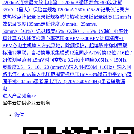
2200mA连续最大放电电流＝2200mA循环寿命≥300次功耗
35VA（最大）保险丝规格T200mA 250V Ø5×20记录仪记录方
式热敏点阵记录记录纸规格卷轴热敏记录纸记录纸宽112mm有
效记录宽度105mm走纸速度10 mm/s、25mm/s、
50mm/s（±3%）记录精度±5%（X轴），±5%（Y轴）心率计
算计算方法峰值检测心率范围30BPM~300BPM计算精度±1
BPM心电主机输入方式浮地，除颤保护，起博脉冲抑制导联
标准12导联，自动换导采集模式12道同步A/D转换12位 / 16位 /
24位测量范围 ±5mV时间常数≥ 3.2s频率响应0.05Hz ~ 150Hz
灵敏度2.5，5，10，20 (mm/mV)输入阻抗50M（10Hz）输入回
路电流≤ 50nA输入电压范围定标电压1mV±3%噪声电平Vp-p道
间干扰≤ 0.5mm患者漏电流A (220V-240V/50Hz)患者辅助漏
电...
进入产品频道>>
犀牛云提供企业云服务
微信