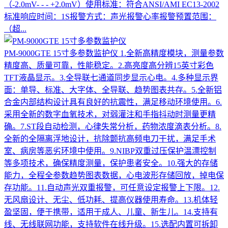
（-2.0mV- - - +2.0mV）使用标准：符合ANSI/AMI EC13-2002
标准响应时间：1S报警方式：声光报警心率报警预置范围：
（超...
PM-9000GTE 15寸多参数监护仪
1.全新高精度模块，测量参数
精度高、质量可靠，性能稳定。2.高亮度高分辨15英寸彩色
TFT液晶显示。3.全导联七通道同步显示心电。4.多种显示界
面：单导、标准、大字体、全导联、趋势图表共存。5.全新铝
合金内部结构设计具有良好的抗震性，满足移动环境使用。6.
采用全新的数字血氧技术，对弱灌注和手指抖动时测量更精
确。7.ST段自动检测，心律失常分析，药物浓度滴表分析。8.
全新的全隔离浮地设计，抗除颤抗高频电刀干扰，满足手术
室、病房等恶劣环境中使用。9.NIBP双重过压保护温漂控制
等多项技术，确保精度测量，保护患者安全。10.强大的存储
能力，全程全参数趋势图表数据，心电波形存储回放，掉电保
存功能。11.自动声光双重报警，可任意设定报警上下限。12.
无风扇设计、无尘、低功耗、提高仪器使用寿命。13.机体轻
盈坚固，便于携带，适用于成人、儿童、新生儿。14.支持有
线、无线联网功能，支持软件在线升级。15.选配内置可拆卸