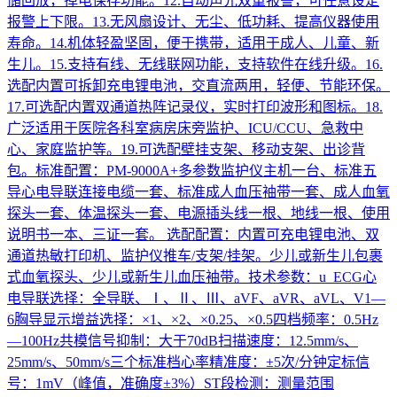
储回放，掉电保存功能。12.自动声光双重报警，可任意设定
报警上下限。13.无风扇设计、无尘、低功耗、提高仪器使用
寿命。14.机体轻盈坚固，便于携带，适用于成人、儿童、新
生儿。15.支持有线、无线联网功能，支持软件在线升级。16.
选配内置可拆卸充电锂电池，交直流两用，轻便、节能环保。
17.可选配内置双通道热阵记录仪，实时打印波形和图标。18.
广泛适用于医院各科室病房床旁监护、ICU/CCU、急救中
心、家庭监护等。19.可选配壁挂支架、移动支架、出诊背
包。标准配置：PM-9000A+多参数监护仪主机一台、标准五
导心电导联连接电缆一套、标准成人血压袖带一套、成人血氧
探头一套、体温探头一套、电源插头线一根、地线一根、使用
说明书一本、三证一套。 选配配置：内置可充电锂电池、双
通道热敏打印机、监护仪推车/支架/挂架。少儿或新生儿包裹
式血氧探头、少儿或新生儿血压袖带。技术参数：u ECG心
电导联选择：全导联、Ⅰ、Ⅱ、Ⅲ、aVF、aVR、aVL、V1—
6胸导显示增益选择：×1、×2、×0.25、×0.5四档频率：0.5Hz
—100Hz共模信号抑制：大于70dB扫描速度：12.5mm/s、
25mm/s、50mm/s三个标准档心率精准度：±5次/分钟定标信
号：1mV（峰值，准确度±3%）ST段检测：测量范围