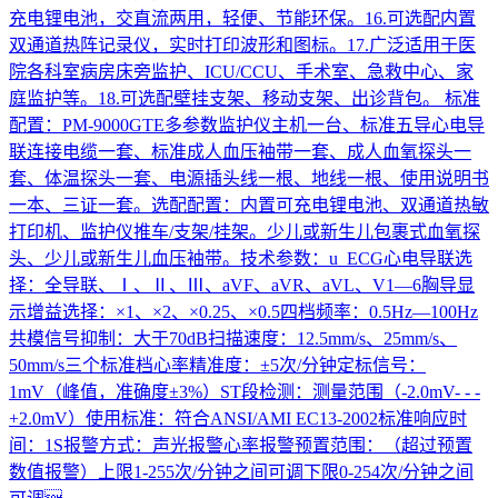
充电锂电池，交直流两用，轻便、节能环保。16.可选配内置
双通道热阵记录仪，实时打印波形和图标。17.广泛适用于医
院各科室病房床旁监护、ICU/CCU、手术室、急救中心、家
庭监护等。18.可选配壁挂支架、移动支架、出诊背包。 标准
配置：PM-9000GTE多参数监护仪主机一台、标准五导心电导
联连接电缆一套、标准成人血压袖带一套、成人血氧探头一
套、体温探头一套、电源插头线一根、地线一根、使用说明书
一本、三证一套。选配配置：内置可充电锂电池、双通道热敏
打印机、监护仪推车/支架/挂架。少儿或新生儿包裹式血氧探
头、少儿或新生儿血压袖带。技术参数：u ECG心电导联选
择：全导联、Ⅰ、Ⅱ、Ⅲ、aVF、aVR、aVL、V1—6胸导显
示增益选择：×1、×2、×0.25、×0.5四档频率：0.5Hz—100Hz
共模信号抑制：大于70dB扫描速度：12.5mm/s、25mm/s、
50mm/s三个标准档心率精准度：±5次/分钟定标信号：
1mV（峰值，准确度±3%）ST段检测：测量范围（-2.0mV- - -
+2.0mV）使用标准：符合ANSI/AMI EC13-2002标准响应时
间：1S报警方式：声光报警心率报警预置范围：（超过预置
数值报警）上限1-255次/分钟之间可调下限0-254次/分钟之间