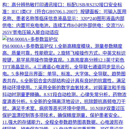
构：高分辨热敏打印通讯接口：标配USB/RS232接口安全标
准：IEC I类CF（符合GB9706.1-2007）按键面板：可输入医用
名称、患者名称等临床信息液晶显示：320*240图形液晶内部
供电：内置可充电电池，连续工作8小时外部供电：交流75V-
265V宽电压输入能自动适应
PM-9000A+多参数监护仪
1.全新高精度模块，测量参数精度
高、质量可靠，性能稳定。2.旋转飞梭操作方式，中英文标识
按键，易学易用操作简便直观。3.高亮度高分辨12.1英寸彩色
TFT液晶显示。4.三通道心电波形，全导联七通道同步显示心
电。5.多种显示界面：单导、标准、大字体、全导联、趋势图
表共存。6.全新铝合金内部结构设计具有良好的抗震性，满足
移动环境使用。7.采用全新的数字血氧技术，对弱灌注和手指
抖动时测量更精确。8.ST段自动检测，心律失常分析，药物浓
度滴表分析。9.全新的全隔离浮地设计，抗除颤抗高频电刀干
扰，满足手术室、病房等恶劣环境中使用。10.NIBP双重过压
保护温漂控制等多项技术，确保精度测量，保护患者安全。
11.强大的存储能力，全程全参数趋势图表数据，心电波形存