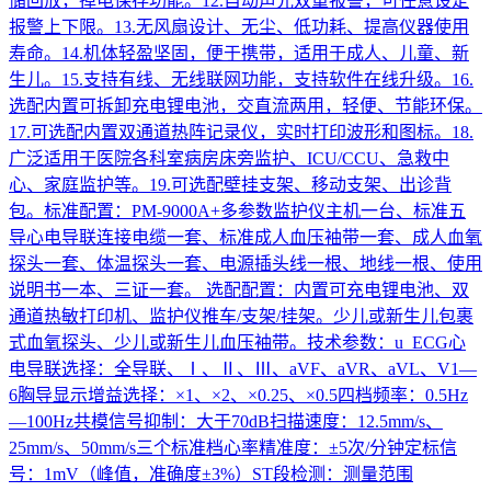
储回放，掉电保存功能。12.自动声光双重报警，可任意设定
报警上下限。13.无风扇设计、无尘、低功耗、提高仪器使用
寿命。14.机体轻盈坚固，便于携带，适用于成人、儿童、新
生儿。15.支持有线、无线联网功能，支持软件在线升级。16.
选配内置可拆卸充电锂电池，交直流两用，轻便、节能环保。
17.可选配内置双通道热阵记录仪，实时打印波形和图标。18.
广泛适用于医院各科室病房床旁监护、ICU/CCU、急救中
心、家庭监护等。19.可选配壁挂支架、移动支架、出诊背
包。标准配置：PM-9000A+多参数监护仪主机一台、标准五
导心电导联连接电缆一套、标准成人血压袖带一套、成人血氧
探头一套、体温探头一套、电源插头线一根、地线一根、使用
说明书一本、三证一套。 选配配置：内置可充电锂电池、双
通道热敏打印机、监护仪推车/支架/挂架。少儿或新生儿包裹
式血氧探头、少儿或新生儿血压袖带。技术参数：u ECG心
电导联选择：全导联、Ⅰ、Ⅱ、Ⅲ、aVF、aVR、aVL、V1—
6胸导显示增益选择：×1、×2、×0.25、×0.5四档频率：0.5Hz
—100Hz共模信号抑制：大于70dB扫描速度：12.5mm/s、
25mm/s、50mm/s三个标准档心率精准度：±5次/分钟定标信
号：1mV（峰值，准确度±3%）ST段检测：测量范围