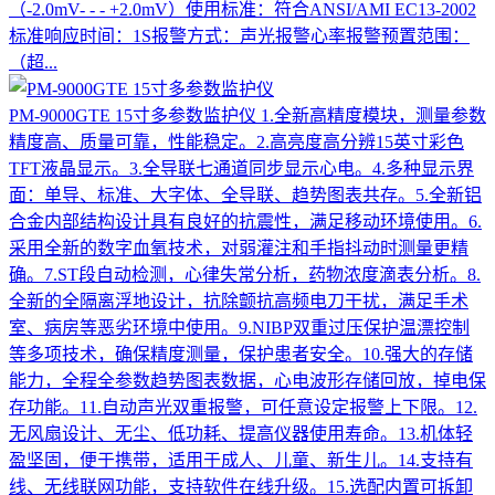
（-2.0mV- - - +2.0mV）使用标准：符合ANSI/AMI EC13-2002
标准响应时间：1S报警方式：声光报警心率报警预置范围：
（超...
PM-9000GTE 15寸多参数监护仪
1.全新高精度模块，测量参数
精度高、质量可靠，性能稳定。2.高亮度高分辨15英寸彩色
TFT液晶显示。3.全导联七通道同步显示心电。4.多种显示界
面：单导、标准、大字体、全导联、趋势图表共存。5.全新铝
合金内部结构设计具有良好的抗震性，满足移动环境使用。6.
采用全新的数字血氧技术，对弱灌注和手指抖动时测量更精
确。7.ST段自动检测，心律失常分析，药物浓度滴表分析。8.
全新的全隔离浮地设计，抗除颤抗高频电刀干扰，满足手术
室、病房等恶劣环境中使用。9.NIBP双重过压保护温漂控制
等多项技术，确保精度测量，保护患者安全。10.强大的存储
能力，全程全参数趋势图表数据，心电波形存储回放，掉电保
存功能。11.自动声光双重报警，可任意设定报警上下限。12.
无风扇设计、无尘、低功耗、提高仪器使用寿命。13.机体轻
盈坚固，便于携带，适用于成人、儿童、新生儿。14.支持有
线、无线联网功能，支持软件在线升级。15.选配内置可拆卸