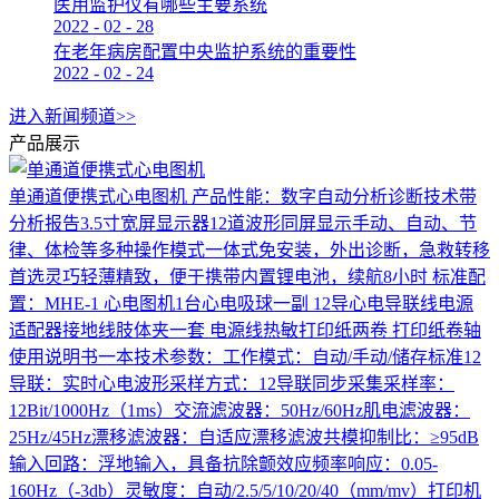
医用监护仪有哪些主要系统
2022
-
02
-
28
在老年病房配置中央监护系统的重要性
2022
-
02
-
24
进入新闻频道>>
产品展示
单通道便携式心电图机
产品性能：数字自动分析诊断技术带
分析报告3.5寸宽屏显示器12道波形同屏显示手动、自动、节
律、体检等多种操作模式一体式免安装，外出诊断，急救转移
首选灵巧轻薄精致，便于携带内置锂电池，续航8小时 标准配
置：MHE-1 心电图机1台心电吸球一副 12导心电导联线电源
适配器接地线肢体夹一套 电源线热敏打印纸两卷 打印纸卷轴
使用说明书一本技术参数：工作模式：自动/手动/储存标准12
导联：实时心电波形采样方式：12导联同步采集采样率：
12Bit/1000Hz（1ms）交流滤波器：50Hz/60Hz肌电滤波器：
25Hz/45Hz漂移滤波器：自适应漂移滤波共模抑制比：≥95dB
输入回路：浮地输入，具备抗除颤效应频率响应：0.05-
160Hz（-3db）灵敏度：自动/2.5/5/10/20/40（mm/mv）打印机