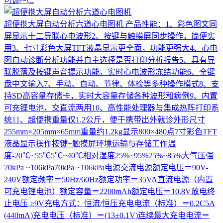
可调...
超便携大屏自动分析六道心电图机
产品性能：1、彩色图文同
屏显示十二导联心电波形2、按键与触摸屏同步操作，简便实
用3、七寸彩色大屏TFT液晶显示更全面，功能更强大4、心电
图自动诊断分析功能并自主选择是否打印分析报告5、具有导
联脱落及按键声音提示功能，实时心电波形冻结功能6、全键
盘中文输入7、手动、自动、节律、体检等多种操作模式8、支
持SD高容量存储卡，实时大容量存储各种波形和病例9、内置
可充锂电池，交直流两用10、高性能处理器与集成热阵打印系
统11、超便携重量仅1.2公斤，便于携带出外就诊外形尺寸
255mm×205mm×65mm重量约1.2kg显示800×480点7寸彩色TFT
液晶显示操作按键+触摸屏环境运输与存储工作温
度-20℃~55℃5℃~40℃相对湿度25%~95%25%~85%大气压强
70kPa ~106kPa70kPa ~106kPa电源交流电源额定电压＝90V-
240V额定频率＝50Hz/60Hz额定功率＝35VA直流电源（内置
可充电锂电池）额定容量＝2200mAh额定电压＝10.8V放电终
止电压 ≥9V充电方式：恒流/恒压充电电流（标准）＝0.2C5A
(440mA)充电电压（标准）＝(13±0.1V)连续最大充电电流＝