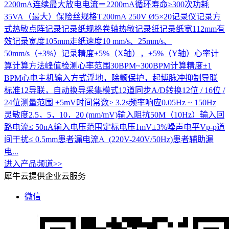
2200mA连续最大放电电流＝2200mA循环寿命≥300次功耗
35VA（最大）保险丝规格T200mA 250V Ø5×20记录仪记录方
式热敏点阵记录记录纸规格卷轴热敏记录纸记录纸宽112mm有
效记录宽度105mm走纸速度10 mm/s、25mm/s、
50mm/s（±3%）记录精度±5%（X轴），±5%（Y轴）心率计
算计算方法峰值检测心率范围30BPM~300BPM计算精度±1
BPM心电主机输入方式浮地，除颤保护，起博脉冲抑制导联
标准12导联，自动换导采集模式12道同步A/D转换12位 / 16位 /
24位测量范围 ±5mV时间常数≥ 3.2s频率响应0.05Hz ~ 150Hz
灵敏度2.5，5，10，20 (mm/mV)输入阻抗50M（10Hz）输入回
路电流≤ 50nA输入电压范围定标电压1mV±3%噪声电平Vp-p道
间干扰≤ 0.5mm患者漏电流A (220V-240V/50Hz)患者辅助漏
电...
进入产品频道>>
犀牛云提供企业云服务
微信