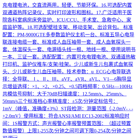
充电锂电池，交直流两用，轻便、节能环保。16.可选配内置
双通道热阵记录仪，实时打印波形和图标。17.广泛适用于医
院各科室病房床旁监护、ICU/CCU、手术室、急救中心、家
庭监护等。18.可选配壁挂支架、移动支架、出诊背包。 标准
配置：PM-9000GTE多参数监护仪主机一台、标准五导心电导
联连接电缆一套、标准成人血压袖带一套、成人血氧探头一
套、体温探头一套、电源插头线一根、地线一根、使用说明书
一本、三证一套。选配配置：内置可充电锂电池、双通道热敏
打印机、监护仪推车/支架/挂架。少儿或新生儿包裹式血氧探
头、少儿或新生儿血压袖带。技术参数：u ECG心电导联选
择：全导联、Ⅰ、Ⅱ、Ⅲ、aVF、aVR、aVL、V1—6胸导显
示增益选择：×1、×2、×0.25、×0.5四档频率：0.5Hz—100Hz
共模信号抑制：大于70dB扫描速度：12.5mm/s、25mm/s、
50mm/s三个标准档心率精准度：±5次/分钟定标信号：
1mV（峰值，准确度±3%）ST段检测：测量范围（-2.0mV- - -
+2.0mV）使用标准：符合ANSI/AMI EC13-2002标准响应时
间：1S报警方式：声光报警心率报警预置范围：（超过预置
数值报警）上限1-255次/分钟之间可调下限0-254次/分钟之间