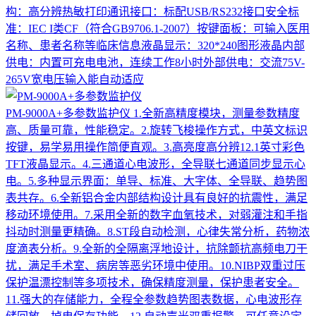
构：高分辨热敏打印通讯接口：标配USB/RS232接口安全标
准：IEC I类CF（符合GB9706.1-2007）按键面板：可输入医用
名称、患者名称等临床信息液晶显示：320*240图形液晶内部
供电：内置可充电电池，连续工作8小时外部供电：交流75V-
265V宽电压输入能自动适应
PM-9000A+多参数监护仪
1.全新高精度模块，测量参数精度
高、质量可靠，性能稳定。2.旋转飞梭操作方式，中英文标识
按键，易学易用操作简便直观。3.高亮度高分辨12.1英寸彩色
TFT液晶显示。4.三通道心电波形，全导联七通道同步显示心
电。5.多种显示界面：单导、标准、大字体、全导联、趋势图
表共存。6.全新铝合金内部结构设计具有良好的抗震性，满足
移动环境使用。7.采用全新的数字血氧技术，对弱灌注和手指
抖动时测量更精确。8.ST段自动检测，心律失常分析，药物浓
度滴表分析。9.全新的全隔离浮地设计，抗除颤抗高频电刀干
扰，满足手术室、病房等恶劣环境中使用。10.NIBP双重过压
保护温漂控制等多项技术，确保精度测量，保护患者安全。
11.强大的存储能力，全程全参数趋势图表数据，心电波形存