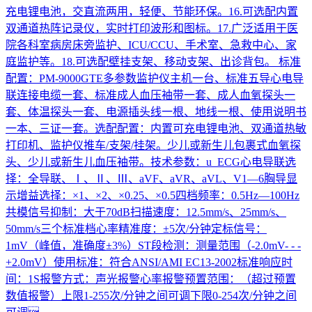
充电锂电池，交直流两用，轻便、节能环保。16.可选配内置
双通道热阵记录仪，实时打印波形和图标。17.广泛适用于医
院各科室病房床旁监护、ICU/CCU、手术室、急救中心、家
庭监护等。18.可选配壁挂支架、移动支架、出诊背包。 标准
配置：PM-9000GTE多参数监护仪主机一台、标准五导心电导
联连接电缆一套、标准成人血压袖带一套、成人血氧探头一
套、体温探头一套、电源插头线一根、地线一根、使用说明书
一本、三证一套。选配配置：内置可充电锂电池、双通道热敏
打印机、监护仪推车/支架/挂架。少儿或新生儿包裹式血氧探
头、少儿或新生儿血压袖带。技术参数：u ECG心电导联选
择：全导联、Ⅰ、Ⅱ、Ⅲ、aVF、aVR、aVL、V1—6胸导显
示增益选择：×1、×2、×0.25、×0.5四档频率：0.5Hz—100Hz
共模信号抑制：大于70dB扫描速度：12.5mm/s、25mm/s、
50mm/s三个标准档心率精准度：±5次/分钟定标信号：
1mV（峰值，准确度±3%）ST段检测：测量范围（-2.0mV- - -
+2.0mV）使用标准：符合ANSI/AMI EC13-2002标准响应时
间：1S报警方式：声光报警心率报警预置范围：（超过预置
数值报警）上限1-255次/分钟之间可调下限0-254次/分钟之间