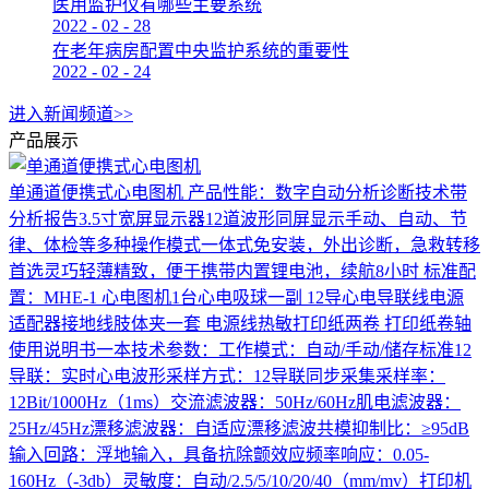
医用监护仪有哪些主要系统
2022
-
02
-
28
在老年病房配置中央监护系统的重要性
2022
-
02
-
24
进入新闻频道>>
产品展示
单通道便携式心电图机
产品性能：数字自动分析诊断技术带
分析报告3.5寸宽屏显示器12道波形同屏显示手动、自动、节
律、体检等多种操作模式一体式免安装，外出诊断，急救转移
首选灵巧轻薄精致，便于携带内置锂电池，续航8小时 标准配
置：MHE-1 心电图机1台心电吸球一副 12导心电导联线电源
适配器接地线肢体夹一套 电源线热敏打印纸两卷 打印纸卷轴
使用说明书一本技术参数：工作模式：自动/手动/储存标准12
导联：实时心电波形采样方式：12导联同步采集采样率：
12Bit/1000Hz（1ms）交流滤波器：50Hz/60Hz肌电滤波器：
25Hz/45Hz漂移滤波器：自适应漂移滤波共模抑制比：≥95dB
输入回路：浮地输入，具备抗除颤效应频率响应：0.05-
160Hz（-3db）灵敏度：自动/2.5/5/10/20/40（mm/mv）打印机