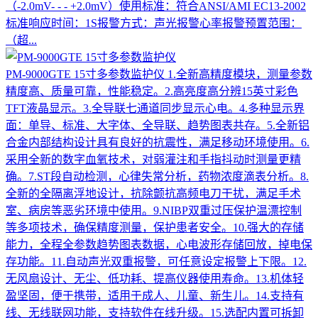
（-2.0mV- - - +2.0mV）使用标准：符合ANSI/AMI EC13-2002
标准响应时间：1S报警方式：声光报警心率报警预置范围：
（超...
PM-9000GTE 15寸多参数监护仪
1.全新高精度模块，测量参数
精度高、质量可靠，性能稳定。2.高亮度高分辨15英寸彩色
TFT液晶显示。3.全导联七通道同步显示心电。4.多种显示界
面：单导、标准、大字体、全导联、趋势图表共存。5.全新铝
合金内部结构设计具有良好的抗震性，满足移动环境使用。6.
采用全新的数字血氧技术，对弱灌注和手指抖动时测量更精
确。7.ST段自动检测，心律失常分析，药物浓度滴表分析。8.
全新的全隔离浮地设计，抗除颤抗高频电刀干扰，满足手术
室、病房等恶劣环境中使用。9.NIBP双重过压保护温漂控制
等多项技术，确保精度测量，保护患者安全。10.强大的存储
能力，全程全参数趋势图表数据，心电波形存储回放，掉电保
存功能。11.自动声光双重报警，可任意设定报警上下限。12.
无风扇设计、无尘、低功耗、提高仪器使用寿命。13.机体轻
盈坚固，便于携带，适用于成人、儿童、新生儿。14.支持有
线、无线联网功能，支持软件在线升级。15.选配内置可拆卸