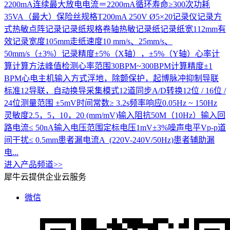
2200mA连续最大放电电流＝2200mA循环寿命≥300次功耗
35VA（最大）保险丝规格T200mA 250V Ø5×20记录仪记录方
式热敏点阵记录记录纸规格卷轴热敏记录纸记录纸宽112mm有
效记录宽度105mm走纸速度10 mm/s、25mm/s、
50mm/s（±3%）记录精度±5%（X轴），±5%（Y轴）心率计
算计算方法峰值检测心率范围30BPM~300BPM计算精度±1
BPM心电主机输入方式浮地，除颤保护，起博脉冲抑制导联
标准12导联，自动换导采集模式12道同步A/D转换12位 / 16位 /
24位测量范围 ±5mV时间常数≥ 3.2s频率响应0.05Hz ~ 150Hz
灵敏度2.5，5，10，20 (mm/mV)输入阻抗50M（10Hz）输入回
路电流≤ 50nA输入电压范围定标电压1mV±3%噪声电平Vp-p道
间干扰≤ 0.5mm患者漏电流A (220V-240V/50Hz)患者辅助漏
电...
进入产品频道>>
犀牛云提供企业云服务
微信