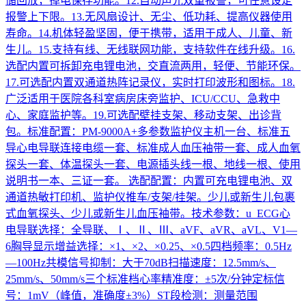
储回放，掉电保存功能。12.自动声光双重报警，可任意设定
报警上下限。13.无风扇设计、无尘、低功耗、提高仪器使用
寿命。14.机体轻盈坚固，便于携带，适用于成人、儿童、新
生儿。15.支持有线、无线联网功能，支持软件在线升级。16.
选配内置可拆卸充电锂电池，交直流两用，轻便、节能环保。
17.可选配内置双通道热阵记录仪，实时打印波形和图标。18.
广泛适用于医院各科室病房床旁监护、ICU/CCU、急救中
心、家庭监护等。19.可选配壁挂支架、移动支架、出诊背
包。标准配置：PM-9000A+多参数监护仪主机一台、标准五
导心电导联连接电缆一套、标准成人血压袖带一套、成人血氧
探头一套、体温探头一套、电源插头线一根、地线一根、使用
说明书一本、三证一套。 选配配置：内置可充电锂电池、双
通道热敏打印机、监护仪推车/支架/挂架。少儿或新生儿包裹
式血氧探头、少儿或新生儿血压袖带。技术参数：u ECG心
电导联选择：全导联、Ⅰ、Ⅱ、Ⅲ、aVF、aVR、aVL、V1—
6胸导显示增益选择：×1、×2、×0.25、×0.5四档频率：0.5Hz
—100Hz共模信号抑制：大于70dB扫描速度：12.5mm/s、
25mm/s、50mm/s三个标准档心率精准度：±5次/分钟定标信
号：1mV（峰值，准确度±3%）ST段检测：测量范围