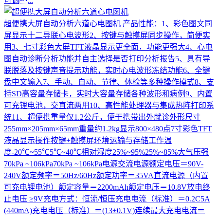
可调...
超便携大屏自动分析六道心电图机
产品性能：1、彩色图文同
屏显示十二导联心电波形2、按键与触摸屏同步操作，简便实
用3、七寸彩色大屏TFT液晶显示更全面，功能更强大4、心电
图自动诊断分析功能并自主选择是否打印分析报告5、具有导
联脱落及按键声音提示功能，实时心电波形冻结功能6、全键
盘中文输入7、手动、自动、节律、体检等多种操作模式8、支
持SD高容量存储卡，实时大容量存储各种波形和病例9、内置
可充锂电池，交直流两用10、高性能处理器与集成热阵打印系
统11、超便携重量仅1.2公斤，便于携带出外就诊外形尺寸
255mm×205mm×65mm重量约1.2kg显示800×480点7寸彩色TFT
液晶显示操作按键+触摸屏环境运输与存储工作温
度-20℃~55℃5℃~40℃相对湿度25%~95%25%~85%大气压强
70kPa ~106kPa70kPa ~106kPa电源交流电源额定电压＝90V-
240V额定频率＝50Hz/60Hz额定功率＝35VA直流电源（内置
可充电锂电池）额定容量＝2200mAh额定电压＝10.8V放电终
止电压 ≥9V充电方式：恒流/恒压充电电流（标准）＝0.2C5A
(440mA)充电电压（标准）＝(13±0.1V)连续最大充电电流＝