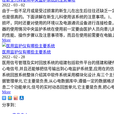
在新生儿科使用中央监护系统的注意事项
2022
-
03
-
02
由于一些不足月或是受过损害的新生儿在出生后往往还缺乏一
也是很高的。下面讲解在新生儿科使用该系统的注意事项。1
损坏，同时还要对使用的环境以及电源通讯设备进行连接检查
器的使用情况中央监护系统在使用前一定要由医护人员向患儿
的性能、操作步骤以及注意事项等，而且在使用前需要在电脑上
More
医用监护仪有哪些主要系统
2022
-
02
-
28
医用信号管理及实时回放系统的组建包括软件平台的搭建和硬件
心电信号,并且还能够把信号输出到心电监护系统里,应用在的仿
系统回放系统整体介绍其中软件系统采用模块化设计,有三个主
据管理单元,它主要是负责,从心电数据库中,遵循一定的数据
息二个功能单元,信号的实时动态回放单元,它主要是负责,把心
More
分享到：