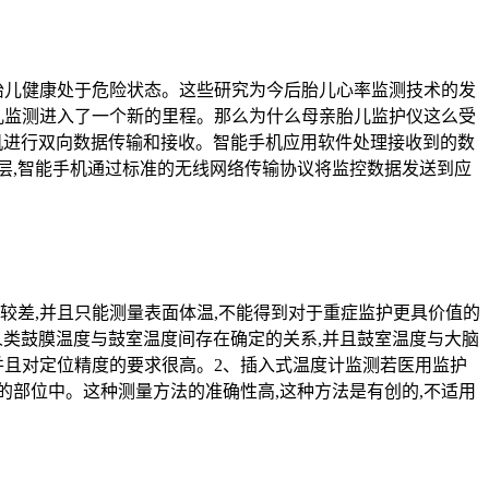
胎儿健康处于危险状态。这些研究为今后胎儿心率监测技术的发
儿监测进入了一个新的里程。那么为什么母亲胎儿监护仪‍这么受
手机进行双向数据传输和接收。智能手机应用软件处理接收到的数
层,智能手机通过标准的无线网络传输协议将监控数据发送到应
较差,并且只能测量表面体温,不能得到对于重症监护更具价值的
人类鼓膜温度与鼓室温度间存在确定的关系,并且鼓室温度与大脑
并且对定位精度的要求很高。2、插入式温度计监测若医用监护
部位中。这种测量方法的准确性高,这种方法是有创的,不适用