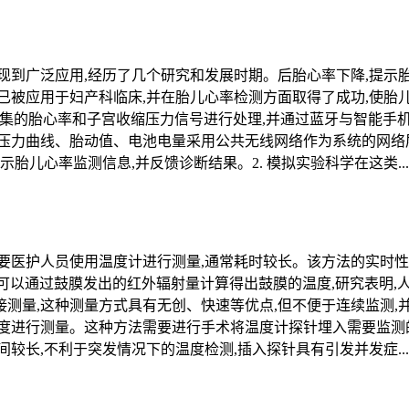
现到广泛应用,经历了几个研究和发展时期。后胎心率下降,提示
已被应用于妇产科临床,并在胎儿心率检测方面取得了成功,使胎
层采集的胎心率和子宫收缩压力信号进行处理,并通过蓝牙与智能
压力曲线、胎动值、电池电量采用公共无线网络作为系统的网络
胎儿心率监测信息,并反馈诊断结果。2. 模拟实验科学在这类...
要医护人员使用温度计进行测量,通常耗时较长。该方法的实时性
计可以通过鼓膜发出的红外辐射量计算得出鼓膜的温度,研究表明,
测量,这种测量方式具有无创、快速等优点,但不便于连续监测,
度进行测量。这种方法需要进行手术将温度计探针埋入需要监测的
较长,不利于突发情况下的温度检测,插入探针具有引发并发症...