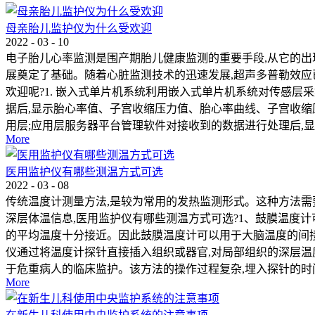
母亲胎儿监护仪为什么受欢迎
2022
-
03
-
10
电子胎儿心率监测是围产期胎儿健康监测的重要手段,从它的出
展奠定了基础。随着心脏监测技术的迅速发展,超声多普勒效应
欢迎呢?1. 嵌入式单片机系统利用嵌入式单片机系统对传感
据后,显示胎心率值、子宫收缩压力值、胎心率曲线、子宫收缩
用层;应用层服务器平台管理软件对接收到的数据进行处理后,显示
More
医用监护仪有哪些测温方式可选
2022
-
03
-
08
传统温度计测量方法,是较为常用的发热监测形式。这种方法需
深层体温信息,医用监护仪有哪些测温方式可选?1、鼓膜温度
的平均温度十分接近。因此鼓膜温度计可以用于大脑温度的间接
仪通过将温度计探针直接插入组织或器官,对局部组织的深层温
于危重病人的临床监护。该方法的操作过程复杂,埋入探针的时间
More