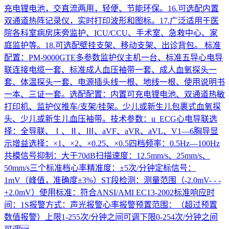
充电锂电池，交直流两用，轻便、节能环保。16.可选配内置
双通道热阵记录仪，实时打印波形和图标。17.广泛适用于医
院各科室病房床旁监护、ICU/CCU、手术室、急救中心、家
庭监护等。18.可选配壁挂支架、移动支架、出诊背包。 标准
配置：PM-9000GTE多参数监护仪主机一台、标准五导心电导
联连接电缆一套、标准成人血压袖带一套、成人血氧探头一
套、体温探头一套、电源插头线一根、地线一根、使用说明书
一本、三证一套。选配配置：内置可充电锂电池、双通道热敏
打印机、监护仪推车/支架/挂架。少儿或新生儿包裹式血氧探
头、少儿或新生儿血压袖带。技术参数：u ECG心电导联选
择：全导联、Ⅰ、Ⅱ、Ⅲ、aVF、aVR、aVL、V1—6胸导显
示增益选择：×1、×2、×0.25、×0.5四档频率：0.5Hz—100Hz
共模信号抑制：大于70dB扫描速度：12.5mm/s、25mm/s、
50mm/s三个标准档心率精准度：±5次/分钟定标信号：
1mV（峰值，准确度±3%）ST段检测：测量范围（-2.0mV- - -
+2.0mV）使用标准：符合ANSI/AMI EC13-2002标准响应时
间：1S报警方式：声光报警心率报警预置范围：（超过预置
数值报警）上限1-255次/分钟之间可调下限0-254次/分钟之间