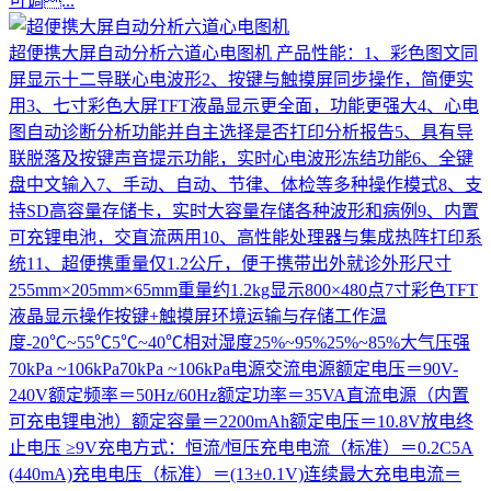
可调...
超便携大屏自动分析六道心电图机
产品性能：1、彩色图文同
屏显示十二导联心电波形2、按键与触摸屏同步操作，简便实
用3、七寸彩色大屏TFT液晶显示更全面，功能更强大4、心电
图自动诊断分析功能并自主选择是否打印分析报告5、具有导
联脱落及按键声音提示功能，实时心电波形冻结功能6、全键
盘中文输入7、手动、自动、节律、体检等多种操作模式8、支
持SD高容量存储卡，实时大容量存储各种波形和病例9、内置
可充锂电池，交直流两用10、高性能处理器与集成热阵打印系
统11、超便携重量仅1.2公斤，便于携带出外就诊外形尺寸
255mm×205mm×65mm重量约1.2kg显示800×480点7寸彩色TFT
液晶显示操作按键+触摸屏环境运输与存储工作温
度-20℃~55℃5℃~40℃相对湿度25%~95%25%~85%大气压强
70kPa ~106kPa70kPa ~106kPa电源交流电源额定电压＝90V-
240V额定频率＝50Hz/60Hz额定功率＝35VA直流电源（内置
可充电锂电池）额定容量＝2200mAh额定电压＝10.8V放电终
止电压 ≥9V充电方式：恒流/恒压充电电流（标准）＝0.2C5A
(440mA)充电电压（标准）＝(13±0.1V)连续最大充电电流＝