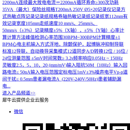
2200mA连续最大放电电流＝2200mA循环寿命≥300次功耗
35VA（最大）保险丝规格T200mA 250V Ø5×20记录仪记录方
式热敏点阵记录记录纸规格卷轴热敏记录纸记录纸宽112mm有
效记录宽度105mm走纸速度10 mm/s、25mm/s、
50mm/s（±3%）记录精度±5%（X轴），±5%（Y轴）心率计
算计算方法峰值检测心率范围30BPM~300BPM计算精度±1
BPM心电主机输入方式浮地，除颤保护，起博脉冲抑制导联
标准12导联，自动换导采集模式12道同步A/D转换12位 / 16位 /
24位测量范围 ±5mV时间常数≥ 3.2s频率响应0.05Hz ~ 150Hz
灵敏度2.5，5，10，20 (mm/mV)输入阻抗50M（10Hz）输入回
路电流≤ 50nA输入电压范围定标电压1mV±3%噪声电平Vp-p道
间干扰≤ 0.5mm患者漏电流A (220V-240V/50Hz)患者辅助漏
电...
进入产品频道>>
犀牛云提供企业云服务
微信