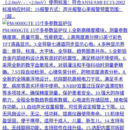
（-2.0mV- - - +2.0mV）使用标准：符合ANSI/AMI EC13-2002
标准响应时间：1S报警方式：声光报警心率报警预置范围：
（超...
PM-9000GTE 15寸多参数监护仪
1.全新高精度模块，测量参数
精度高、质量可靠，性能稳定。2.高亮度高分辨15英寸彩色
TFT液晶显示。3.全导联七通道同步显示心电。4.多种显示界
面：单导、标准、大字体、全导联、趋势图表共存。5.全新铝
合金内部结构设计具有良好的抗震性，满足移动环境使用。6.
采用全新的数字血氧技术，对弱灌注和手指抖动时测量更精
确。7.ST段自动检测，心律失常分析，药物浓度滴表分析。8.
全新的全隔离浮地设计，抗除颤抗高频电刀干扰，满足手术
室、病房等恶劣环境中使用。9.NIBP双重过压保护温漂控制
等多项技术，确保精度测量，保护患者安全。10.强大的存储
能力，全程全参数趋势图表数据，心电波形存储回放，掉电保
存功能。11.自动声光双重报警，可任意设定报警上下限。12.
无风扇设计、无尘、低功耗、提高仪器使用寿命。13.机体轻
盈坚固，便于携带，适用于成人、儿童、新生儿。14.支持有
线、无线联网功能，支持软件在线升级。15.选配内置可拆卸