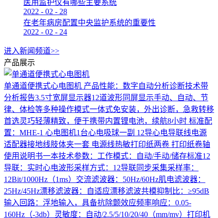
医用监护仪有哪些主要系统
2022
-
02
-
28
在老年病房配置中央监护系统的重要性
2022
-
02
-
24
进入新闻频道>>
产品展示
单通道便携式心电图机
产品性能：数字自动分析诊断技术带
分析报告3.5寸宽屏显示器12道波形同屏显示手动、自动、节
律、体检等多种操作模式一体式免安装，外出诊断，急救转移
首选灵巧轻薄精致，便于携带内置锂电池，续航8小时 标准配
置：MHE-1 心电图机1台心电吸球一副 12导心电导联线电源
适配器接地线肢体夹一套 电源线热敏打印纸两卷 打印纸卷轴
使用说明书一本技术参数：工作模式：自动/手动/储存标准12
导联：实时心电波形采样方式：12导联同步采集采样率：
12Bit/1000Hz（1ms）交流滤波器：50Hz/60Hz肌电滤波器：
25Hz/45Hz漂移滤波器：自适应漂移滤波共模抑制比：≥95dB
输入回路：浮地输入，具备抗除颤效应频率响应：0.05-
160Hz（-3db）灵敏度：自动/2.5/5/10/20/40（mm/mv）打印机