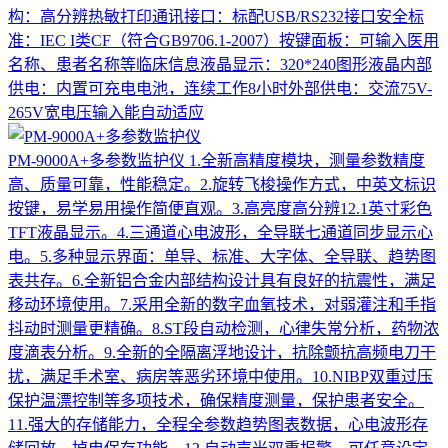
构：高分辨热敏打印通讯接口：标配USB/RS232接口安全标
准：IEC I类CF（符合GB9706.1-2007）按键面板：可输入医用
名称、患者名称等临床信息液晶显示：320*240图形液晶内部
供电：内置可充电电池，连续工作8小时外部供电：交流75V-
265V宽电压输入能自动适应
PM-9000A+多参数监护仪
1.全新高精度模块，测量参数精度
高、质量可靠，性能稳定。2.旋转飞梭操作方式，中英文标识
按键，易学易用操作简便直观。3.高亮度高分辨12.1英寸彩色
TFT液晶显示。4.三通道心电波形，全导联七通道同步显示心
电。5.多种显示界面：单导、标准、大字体、全导联、趋势图
表共存。6.全新铝合金内部结构设计具有良好的抗震性，满足
移动环境使用。7.采用全新的数字血氧技术，对弱灌注和手指
抖动时测量更精确。8.ST段自动检测，心律失常分析，药物浓
度滴表分析。9.全新的全隔离浮地设计，抗除颤抗高频电刀干
扰，满足手术室、病房等恶劣环境中使用。10.NIBP双重过压
保护温漂控制等多项技术，确保精度测量，保护患者安全。
11.强大的存储能力，全程全参数趋势图表数据，心电波形存