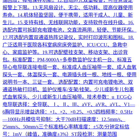
储回放，掉电保存功能。12.自动声光双重报警，可任意设定
报警上下限。13.无风扇设计、无尘、低功耗、提高仪器使用
寿命。14.机体轻盈坚固，便于携带，适用于成人、儿童、新
生儿。15.支持有线、无线联网功能，支持软件在线升级。16.
选配内置可拆卸充电锂电池，交直流两用，轻便、节能环保。
17.可选配内置双通道热阵记录仪，实时打印波形和图标。18.
广泛适用于医院各科室病房床旁监护、ICU/CCU、急救中
心、家庭监护等。19.可选配壁挂支架、移动支架、出诊背
包。标准配置：PM-9000A+多参数监护仪主机一台、标准五
导心电导联连接电缆一套、标准成人血压袖带一套、成人血氧
探头一套、体温探头一套、电源插头线一根、地线一根、使用
说明书一本、三证一套。 选配配置：内置可充电锂电池、双
通道热敏打印机、监护仪推车/支架/挂架。少儿或新生儿包裹
式血氧探头、少儿或新生儿血压袖带。技术参数：u ECG心
电导联选择：全导联、Ⅰ、Ⅱ、Ⅲ、aVF、aVR、aVL、V1—
6胸导显示增益选择：×1、×2、×0.25、×0.5四档频率：0.5Hz
—100Hz共模信号抑制：大于70dB扫描速度：12.5mm/s、
25mm/s、50mm/s三个标准档心率精准度：±5次/分钟定标信
号：1mV（峰值，准确度±3%）ST段检测：测量范围