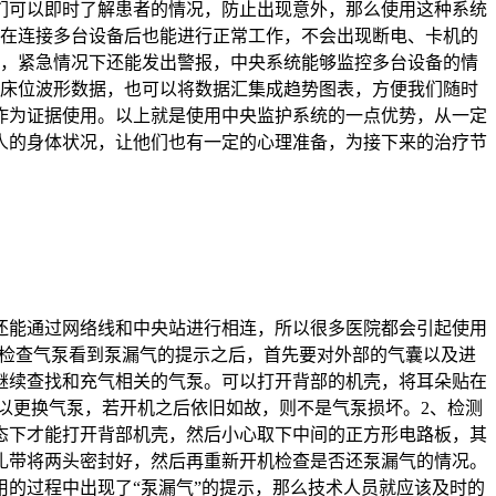
们可以即时了解患者的情况，防止出现意外，那么使用这种系统
统在连接多台设备后也能进行正常工作，不会出现断电、卡机的
息，紧急情况下还能发出警报，中央系统能够监控多台设备的情
各床位波形数据，也可以将数据汇集成趋势图表，方便我们随时
作为证据使用。以上就是使用中央监护系统的一点优势，从一定
人的身体状况，让他们也有一定的心理准备，为接下来的治疗节
还能通过网络线和中央站进行相连，所以很多医院都会引起使用
、检查气泵看到泵漏气的提示之后，首先要对外部的气囊以及进
继续查找和充气相关的气泵。可以打开背部的机壳，将耳朵贴在
以更换气泵，若开机之后依旧如故，则不是气泵损坏。2、检测
态下才能打开背部机壳，然后小心取下中间的正方形电路板，其
扎带将两头密封好，然后再重新开机检查是否还泵漏气的情况。
用的过程中出现了“泵漏气”的提示，那么技术人员就应该及时的