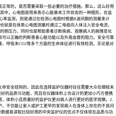
是正常的，是否需要采取一些必要的治疗措施。那么，‍这么好用
，其中，心电图是用来表示心脏基本工作状态的一种图形，在监
心率监测，则是通过在检测心电图时根据R波间期的测量来计
，也就是在体表心电图测量时通过二电极向人体注入安全电流，
壁的侧压力，同时也是帮助患者诊断疾病、观察病人的病情变化
就可以正确的判断患者心脏功能以及外周血管的阻力。安全可靠
量、呼吸末CO2等多个方面的生命体征进行有效检测，无论是对
生命安全挂钩的，因此在选择监护仪器时往往需要大众在细枝末
良好的品质与功能，而且在仪器体积上也设计的更加小巧方便携
，体积小且质量好的监护仪更对病人进行更好的医学观察。2.
护，不仅能让家人或护工更早的发现病人在身体上存在的不良问
单数据易读取比较好用的中央监护仪的优点不仅体现在品质与功