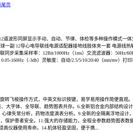
页
尾页
器12道波形同屏显示手动、自动、节律、体检等多种操作模式一
电吸球一副 12导心电导联线电源适配器接地线肢体夹一套 电源
采集采样率：12Bit/1000Hz（1ms）交流滤波器：50Hz/
160Hz（-3db）灵敏度：自动/2.5/5/10/20/40（mm/m
旋转飞梭操作方式，中英文标识按键，易学易用操作简便直观。3.高
准、大字体、全导联、趋势图表共存。6.全新铝合金内部结构设计
测，心律失常分析，药物浓度滴表分析。9.全新的全隔离浮地设
测量，保护患者安全。11.强大的存储能力，全程全参数趋势图表数
高仪器使用寿命。14.机体轻盈坚固，便于携...