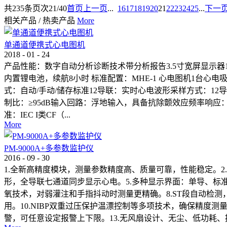
共
235
条
页次21/40
首页
上一页
...
16
17
18
19
20
21
22
23
24
25
...
下一
相关产品
/
热卖产品
More
单通道便携式心电图机
2018
-
01
-
24
产品性能：数字自动分析诊断技术带分析报告3.5寸宽屏显示
内置锂电池，续航8小时 标准配置：MHE-1 心电图机1台心
式：自动/手动/储存标准12导联：实时心电波形采样方式：12导联同步
制比：≥95dB输入回路：浮地输入，具备抗除颤效应频率响应：0.05-
准：IEC I类CF（...
More
PM-9000A+多参数监护仪
2016
-
09
-
30
1.全新高精度模块，测量参数精度高、质量可靠，性能稳定。2.
形，全导联七通道同步显示心电。5.多种显示界面：单导、标
氧技术，对弱灌注和手指抖动时测量更精确。8.ST段自动检
用。10.NIBP双重过压保护温漂控制等多项技术，确保精度
警，可任意设定报警上下限。13.无风扇设计、无尘、低功耗、提