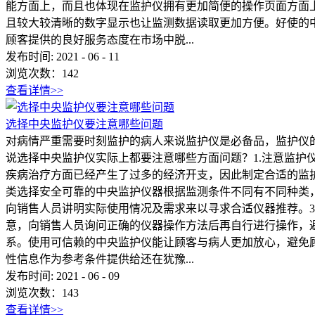
能方面上，而且也体现在监护仪拥有更加简便的操作页面方面
且较大较清晰的数字显示也让监测数据读取更加方便。好使的
顾客提供的良好服务态度在市场中脱...
发布时间:
2021
-
06
-
11
浏览次数：
142
查看详情>>
选择中央监护仪要注意哪些问题
对病情严重需要时刻监护的病人来说监护仪是必备品，监护仪
说选择中央监护仪实际上都要注意哪些方面问题？1.注意监
疾病治疗方面已经产生了过多的经济开支，因此制定合适的监
类选择安全可靠的中央监护仪器根据监测条件不同有不同种类
向销售人员讲明实际使用情况及需求来以寻求合适仪器推荐。
意，向销售人员询问正确的仪器操作方法后再自行进行操作，
系。使用可信赖的中央监护仪能让顾客与病人更加放心，避免
性信息作为参考条件提供给还在犹豫...
发布时间:
2021
-
06
-
09
浏览次数：
143
查看详情>>