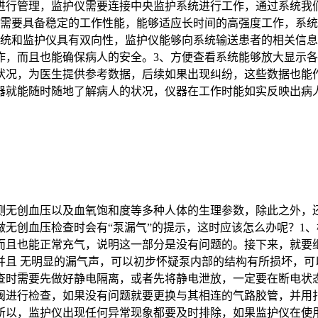
进行管理，监护仪需要连接中央监护系统进行工作，通过系统我
备需要具备稳定的工作性能，能够适应长时间的高强度工作，系
系统和监护仪具有双向性，监护仪能够向系统输送患者的相关信
作，而且也能确保病人的安全。3、方便查看系统能够放大显示
状况，为医生提供参考数据，后续如果出现纠纷，这些数据也能
器就能随时随地了解病人的状况，仪器在工作时能如实反映出病
监测无创血压以及血氧饱和度等多种人体的生理参数，除此之外，
无创血压检查时会有“泵漏气”的提示，这时应该怎么办呢？1
而且也能正常充气，说明这一部分是没有问题的。接下来，就要
并且 无明显的漏气声，可以初步怀疑泵内部的结构有所损坏，可
查时需要先做好静电隔离，或者先将静电泄放，一定要在断电状
阀进行检查，如果没有问题就要更换与其相连的气路胶管，并用
所以，监护仪出现任何异常现象都要及时排除，如果监护仪在使