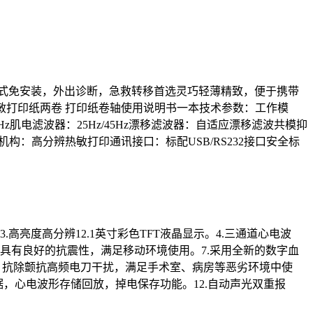
体式免安装，外出诊断，急救转移首选灵巧轻薄精致，便于携带
线热敏打印纸两卷 打印纸卷轴使用说明书一本技术参数：工作模
60Hz肌电滤波器：25Hz/45Hz漂移滤波器：自适应漂移滤波共模抑
v）打印机构：高分辨热敏打印通讯接口：标配USB/RS232接口安全标
亮度高分辨12.1英寸彩色TFT液晶显示。4.三通道心电波
具有良好的抗震性，满足移动环境使用。7.采用全新的数字血
计，抗除颤抗高频电刀干扰，满足手术室、病房等恶劣环境中使
据，心电波形存储回放，掉电保存功能。12.自动声光双重报