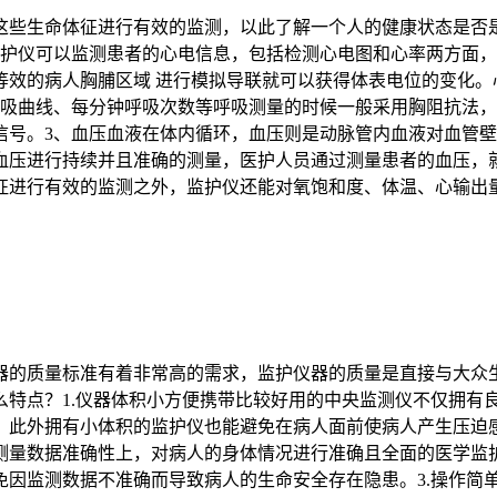
这些生命体征进行有效的监测，以此了解一个人的健康状态是否
监护仪可以监测患者的心电信息，包括检测心电图和心率两方面
等效的病人胸脯区域 进行模拟导联就可以获得体表电位的变化。
呼吸曲线、每分钟呼吸次数等呼吸测量的时候一般采用胸阻抗法
信号。3、血压血液在体内循环，血压则是动脉管内血液对血管
血压进行持续并且准确的测量，医护人员通过测量患者的血压，
征进行有效的监测之外，监护仪还能对氧饱和度、体温、心输出
器的质量标准有着非常高的需求，监护仪器的质量是直接与大众
么特点？1.仪器体积小方便携带比较好用的中央监测仪不仅拥有
，此外拥有小体积的监护仪也能避免在病人面前使病人产生压迫感
测量数据准确性上，对病人的身体情况进行准确且全面的医学监
免因监测数据不准确而导致病人的生命安全存在隐患。3.操作简