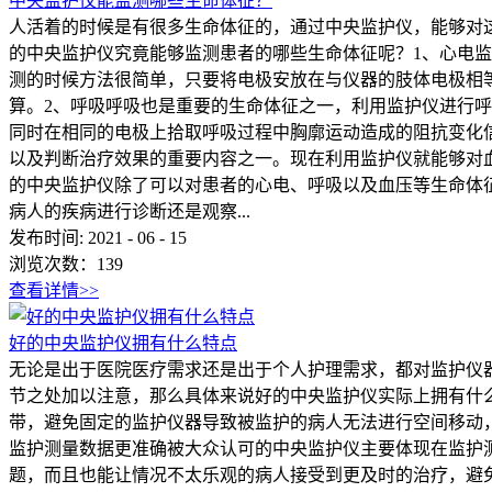
中央监护仪能监测哪些生命体征？
人活着的时候是有很多生命体征的，通过中央监护仪‍，能够对
的中央监护仪‍究竟能够监测患者的哪些生命体征呢？1、心电
测的时候方法很简单，只要将电极安放在与仪器的肢体电极相
算。2、呼吸呼吸也是重要的生命体征之一，利用监护仪进行
同时在相同的电极上拾取呼吸过程中胸廓运动造成的阻抗变化
以及判断治疗效果的重要内容之一。现在利用监护仪就能够对
的中央监护仪‍除了可以对患者的心电、呼吸以及血压等生命体
病人的疾病进行诊断还是观察...
发布时间:
2021
-
06
-
15
浏览次数：
139
查看详情>>
好的中央监护仪拥有什么特点
无论是出于医院医疗需求还是出于个人护理需求，都对监护仪
节之处加以注意，那么具体来说好的中央监护仪实际上拥有什
带，避免固定的监护仪器导致被监护的病人无法进行空间移动
监护测量数据更准确被大众认可的中央监护仪主要体现在监护
题，而且也能让情况不太乐观的病人接受到更及时的治疗，避