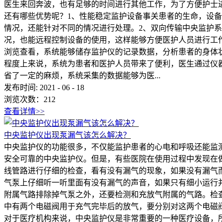
医生来回奔波，也有足够的时间进行其他工作，为了方便护士
还有哪些优势呢？1、性能稳定监护设备事关患者的生命，设
情况，还能针对不同的情况进行处理。2、双向传输中央监护
况，也能远程控制设备的使用，这样能够方便医护人员进行工
浏览查看，系统能够储存监护仪的记录数据，分析患者的身体
程度上来说，系统为患者和医护人员带来了便利，医生通过仪
省了一定的麻烦，系统采集的数据能够为医...
发布时间:
2021
-
06
-
18
浏览次数：
212
查看详情>>
中央监护仪‍出现泵漏气该怎么解决？
中央监护仪‍的功能很多，不仅能监护患者的心电和呼吸还能
安全可靠的中央监护仪。但是，有些医院在使用过程中发现在做
线管路进行仔细的检查，看有没有漏气的现象，如果没有漏气
气泵上仔细听一听里面有没有漏气的声音，如果只有细小运行
附属气路排除掉气泵之外，还要检测和充放气附属的气路。检
中有两个电磁阀用于充气完毕后的放气，要分别对这两个电磁
对于医疗机构来说，中央监护仪‍是非常重要的一种医疗设备，