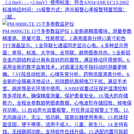
（-2.0mV- - - +2.0mV）使用标准：符合ANSI/AMI EC13-2002
标准响应时间：1S报警方式：声光报警心率报警预置范围：
（超...
PM-9000GTE 15寸多参数监护仪
1.全新高精度模块，测量参数
精度高、质量可靠，性能稳定。2.高亮度高分辨15英寸彩色
TFT液晶显示。3.全导联七通道同步显示心电。4.多种显示界
面：单导、标准、大字体、全导联、趋势图表共存。5.全新铝
合金内部结构设计具有良好的抗震性，满足移动环境使用。6.
采用全新的数字血氧技术，对弱灌注和手指抖动时测量更精
确。7.ST段自动检测，心律失常分析，药物浓度滴表分析。8.
全新的全隔离浮地设计，抗除颤抗高频电刀干扰，满足手术
室、病房等恶劣环境中使用。9.NIBP双重过压保护温漂控制
等多项技术，确保精度测量，保护患者安全。10.强大的存储
能力，全程全参数趋势图表数据，心电波形存储回放，掉电保
存功能。11.自动声光双重报警，可任意设定报警上下限。12.
无风扇设计、无尘、低功耗、提高仪器使用寿命。13.机体轻
盈坚固，便于携带，适用于成人、儿童、新生儿。14.支持有
线、无线联网功能，支持软件在线升级。15.选配内置可拆卸