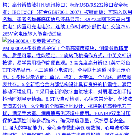
构：高分辨热敏打印通讯接口：标配USB/RS232接口安全标
准：IEC I类CF（符合GB9706.1-2007）按键面板：可输入医用
名称、患者名称等临床信息液晶显示：320*240图形液晶内部
供电：内置可充电电池，连续工作8小时外部供电：交流75V-
265V宽电压输入能自动适应
PM-9000A+多参数监护仪
1.全新高精度模块，测量参数精度
高、质量可靠，性能稳定。2.旋转飞梭操作方式，中英文标识
按键，易学易用操作简便直观。3.高亮度高分辨12.1英寸彩色
TFT液晶显示。4.三通道心电波形，全导联七通道同步显示心
电。5.多种显示界面：单导、标准、大字体、全导联、趋势图
表共存。6.全新铝合金内部结构设计具有良好的抗震性，满足
移动环境使用。7.采用全新的数字血氧技术，对弱灌注和手指
抖动时测量更精确。8.ST段自动检测，心律失常分析，药物浓
度滴表分析。9.全新的全隔离浮地设计，抗除颤抗高频电刀干
扰，满足手术室、病房等恶劣环境中使用。10.NIBP双重过压
保护温漂控制等多项技术，确保精度测量，保护患者安全。
11.强大的存储能力，全程全参数趋势图表数据，心电波形存