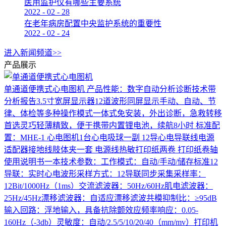
医用监护仪有哪些主要系统
2022
-
02
-
28
在老年病房配置中央监护系统的重要性
2022
-
02
-
24
进入新闻频道>>
产品展示
单通道便携式心电图机
产品性能：数字自动分析诊断技术带
分析报告3.5寸宽屏显示器12道波形同屏显示手动、自动、节
律、体检等多种操作模式一体式免安装，外出诊断，急救转移
首选灵巧轻薄精致，便于携带内置锂电池，续航8小时 标准配
置：MHE-1 心电图机1台心电吸球一副 12导心电导联线电源
适配器接地线肢体夹一套 电源线热敏打印纸两卷 打印纸卷轴
使用说明书一本技术参数：工作模式：自动/手动/储存标准12
导联：实时心电波形采样方式：12导联同步采集采样率：
12Bit/1000Hz（1ms）交流滤波器：50Hz/60Hz肌电滤波器：
25Hz/45Hz漂移滤波器：自适应漂移滤波共模抑制比：≥95dB
输入回路：浮地输入，具备抗除颤效应频率响应：0.05-
160Hz（-3db）灵敏度：自动/2.5/5/10/20/40（mm/mv）打印机