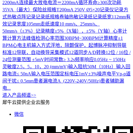
2200mA连续最大放电电流＝2200mA循环寿命≥300次功耗
35VA（最大）保险丝规格T200mA 250V Ø5×20记录仪记录方
式热敏点阵记录记录纸规格卷轴热敏记录纸记录纸宽112mm有
效记录宽度105mm走纸速度10 mm/s、25mm/s、
50mm/s（±3%）记录精度±5%（X轴），±5%（Y轴）心率计
算计算方法峰值检测心率范围30BPM~300BPM计算精度±1
BPM心电主机输入方式浮地，除颤保护，起博脉冲抑制导联
标准12导联，自动换导采集模式12道同步A/D转换12位 / 16位 /
24位测量范围 ±5mV时间常数≥ 3.2s频率响应0.05Hz ~ 150Hz
灵敏度2.5，5，10，20 (mm/mV)输入阻抗50M（10Hz）输入回
路电流≤ 50nA输入电压范围定标电压1mV±3%噪声电平Vp-p道
间干扰≤ 0.5mm患者漏电流A (220V-240V/50Hz)患者辅助漏
电...
进入产品频道>>
犀牛云提供企业云服务
微信