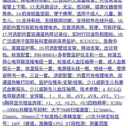
储回放，掉电保存功能。12.自动声光双重报警，可任意设定
报警上下限。13.无风扇设计、无尘、低功耗、提高仪器使用
寿命。14.机体轻盈坚固，便于携带，适用于成人、儿童、新
生儿。15.支持有线、无线联网功能，支持软件在线升级。16.
选配内置可拆卸充电锂电池，交直流两用，轻便、节能环保。
17.可选配内置双通道热阵记录仪，实时打印波形和图标。18.
广泛适用于医院各科室病房床旁监护、ICU/CCU、急救中
心、家庭监护等。19.可选配壁挂支架、移动支架、出诊背
包。标准配置：PM-9000A+多参数监护仪主机一台、标准五
导心电导联连接电缆一套、标准成人血压袖带一套、成人血氧
探头一套、体温探头一套、电源插头线一根、地线一根、使用
说明书一本、三证一套。 选配配置：内置可充电锂电池、双
通道热敏打印机、监护仪推车/支架/挂架。少儿或新生儿包裹
式血氧探头、少儿或新生儿血压袖带。技术参数：u ECG心
电导联选择：全导联、Ⅰ、Ⅱ、Ⅲ、aVF、aVR、aVL、V1—
6胸导显示增益选择：×1、×2、×0.25、×0.5四档频率：0.5Hz
—100Hz共模信号抑制：大于70dB扫描速度：12.5mm/s、
25mm/s、50mm/s三个标准档心率精准度：±5次/分钟定标信
号：1mV（峰值，准确度±3%）ST段检测：测量范围