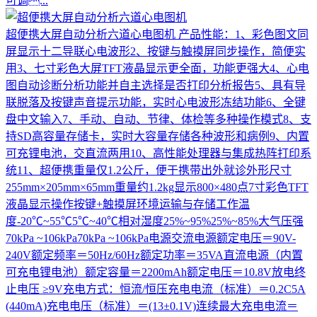
可调...
超便携大屏自动分析六道心电图机
产品性能：1、彩色图文同
屏显示十二导联心电波形2、按键与触摸屏同步操作，简便实
用3、七寸彩色大屏TFT液晶显示更全面，功能更强大4、心电
图自动诊断分析功能并自主选择是否打印分析报告5、具有导
联脱落及按键声音提示功能，实时心电波形冻结功能6、全键
盘中文输入7、手动、自动、节律、体检等多种操作模式8、支
持SD高容量存储卡，实时大容量存储各种波形和病例9、内置
可充锂电池，交直流两用10、高性能处理器与集成热阵打印系
统11、超便携重量仅1.2公斤，便于携带出外就诊外形尺寸
255mm×205mm×65mm重量约1.2kg显示800×480点7寸彩色TFT
液晶显示操作按键+触摸屏环境运输与存储工作温
度-20℃~55℃5℃~40℃相对湿度25%~95%25%~85%大气压强
70kPa ~106kPa70kPa ~106kPa电源交流电源额定电压＝90V-
240V额定频率＝50Hz/60Hz额定功率＝35VA直流电源（内置
可充电锂电池）额定容量＝2200mAh额定电压＝10.8V放电终
止电压 ≥9V充电方式：恒流/恒压充电电流（标准）＝0.2C5A
(440mA)充电电压（标准）＝(13±0.1V)连续最大充电电流＝