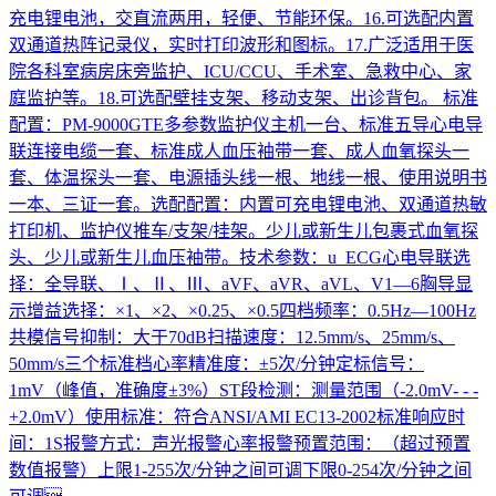
充电锂电池，交直流两用，轻便、节能环保。16.可选配内置
双通道热阵记录仪，实时打印波形和图标。17.广泛适用于医
院各科室病房床旁监护、ICU/CCU、手术室、急救中心、家
庭监护等。18.可选配壁挂支架、移动支架、出诊背包。 标准
配置：PM-9000GTE多参数监护仪主机一台、标准五导心电导
联连接电缆一套、标准成人血压袖带一套、成人血氧探头一
套、体温探头一套、电源插头线一根、地线一根、使用说明书
一本、三证一套。选配配置：内置可充电锂电池、双通道热敏
打印机、监护仪推车/支架/挂架。少儿或新生儿包裹式血氧探
头、少儿或新生儿血压袖带。技术参数：u ECG心电导联选
择：全导联、Ⅰ、Ⅱ、Ⅲ、aVF、aVR、aVL、V1—6胸导显
示增益选择：×1、×2、×0.25、×0.5四档频率：0.5Hz—100Hz
共模信号抑制：大于70dB扫描速度：12.5mm/s、25mm/s、
50mm/s三个标准档心率精准度：±5次/分钟定标信号：
1mV（峰值，准确度±3%）ST段检测：测量范围（-2.0mV- - -
+2.0mV）使用标准：符合ANSI/AMI EC13-2002标准响应时
间：1S报警方式：声光报警心率报警预置范围：（超过预置
数值报警）上限1-255次/分钟之间可调下限0-254次/分钟之间