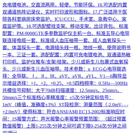
充电锂电池，交直流两用，轻便、节能环保。16.可选配内置
双通道热阵记录仪，实时打印波形和图标。17.广泛适用于医
院各科室病房床旁监护、ICU/CCU、手术室、急救中心、家
庭监护等。18.可选配壁挂支架、移动支架、出诊背包。 标准
配置：PM-9000GTE多参数监护仪主机一台、标准五导心电导
联连接电缆一套、标准成人血压袖带一套、成人血氧探头一
套、体温探头一套、电源插头线一根、地线一根、使用说明书
一本、三证一套。选配配置：内置可充电锂电池、双通道热敏
打印机、监护仪推车/支架/挂架。少儿或新生儿包裹式血氧探
头、少儿或新生儿血压袖带。技术参数：u ECG心电导联选
择：全导联、Ⅰ、Ⅱ、Ⅲ、aVF、aVR、aVL、V1—6胸导显
示增益选择：×1、×2、×0.25、×0.5四档频率：0.5Hz—100Hz
共模信号抑制：大于70dB扫描速度：12.5mm/s、25mm/s、
50mm/s三个标准档心率精准度：±5次/分钟定标信号：
1mV（峰值，准确度±3%）ST段检测：测量范围（-2.0mV- - -
+2.0mV）使用标准：符合ANSI/AMI EC13-2002标准响应时
间：1S报警方式：声光报警心率报警预置范围：（超过预置
数值报警）上限1-255次/分钟之间可调下限0-254次/分钟之间