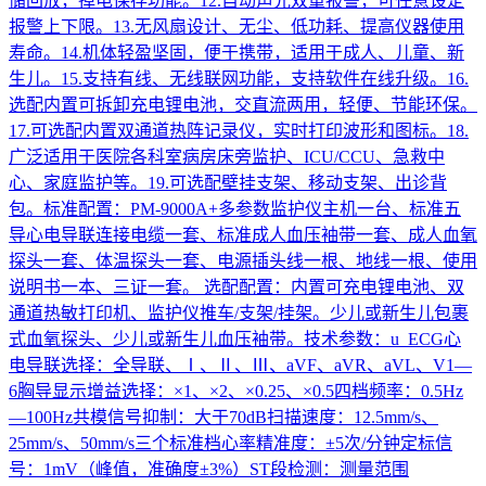
储回放，掉电保存功能。12.自动声光双重报警，可任意设定
报警上下限。13.无风扇设计、无尘、低功耗、提高仪器使用
寿命。14.机体轻盈坚固，便于携带，适用于成人、儿童、新
生儿。15.支持有线、无线联网功能，支持软件在线升级。16.
选配内置可拆卸充电锂电池，交直流两用，轻便、节能环保。
17.可选配内置双通道热阵记录仪，实时打印波形和图标。18.
广泛适用于医院各科室病房床旁监护、ICU/CCU、急救中
心、家庭监护等。19.可选配壁挂支架、移动支架、出诊背
包。标准配置：PM-9000A+多参数监护仪主机一台、标准五
导心电导联连接电缆一套、标准成人血压袖带一套、成人血氧
探头一套、体温探头一套、电源插头线一根、地线一根、使用
说明书一本、三证一套。 选配配置：内置可充电锂电池、双
通道热敏打印机、监护仪推车/支架/挂架。少儿或新生儿包裹
式血氧探头、少儿或新生儿血压袖带。技术参数：u ECG心
电导联选择：全导联、Ⅰ、Ⅱ、Ⅲ、aVF、aVR、aVL、V1—
6胸导显示增益选择：×1、×2、×0.25、×0.5四档频率：0.5Hz
—100Hz共模信号抑制：大于70dB扫描速度：12.5mm/s、
25mm/s、50mm/s三个标准档心率精准度：±5次/分钟定标信
号：1mV（峰值，准确度±3%）ST段检测：测量范围