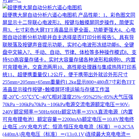
可调...
超便携大屏自动分析六道心电图机
产品性能：1、彩色图文同
屏显示十二导联心电波形2、按键与触摸屏同步操作，简便实
用3、七寸彩色大屏TFT液晶显示更全面，功能更强大4、心电
图自动诊断分析功能并自主选择是否打印分析报告5、具有导
联脱落及按键声音提示功能，实时心电波形冻结功能6、全键
盘中文输入7、手动、自动、节律、体检等多种操作模式8、支
持SD高容量存储卡，实时大容量存储各种波形和病例9、内置
可充锂电池，交直流两用10、高性能处理器与集成热阵打印系
统11、超便携重量仅1.2公斤，便于携带出外就诊外形尺寸
255mm×205mm×65mm重量约1.2kg显示800×480点7寸彩色TFT
液晶显示操作按键+触摸屏环境运输与存储工作温
度-20℃~55℃5℃~40℃相对湿度25%~95%25%~85%大气压强
70kPa ~106kPa70kPa ~106kPa电源交流电源额定电压＝90V-
240V额定频率＝50Hz/60Hz额定功率＝35VA直流电源（内置
可充电锂电池）额定容量＝2200mAh额定电压＝10.8V放电终
止电压 ≥9V充电方式：恒流/恒压充电电流（标准）＝0.2C5A
(440mA)充电电压（标准）＝(13±0.1V)连续最大充电电流＝