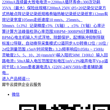
2200mA连续最大放电电流＝2200mA循环寿命≥300次功耗
35VA（最大）保险丝规格T200mA 250V Ø5×20记录仪记录方
式热敏点阵记录记录纸规格卷轴热敏记录纸记录纸宽112mm有
效记录宽度105mm走纸速度10 mm/s、25mm/s、
50mm/s（±3%）记录精度±5%（X轴），±5%（Y轴）心率计
算计算方法峰值检测心率范围30BPM~300BPM计算精度±1
BPM心电主机输入方式浮地，除颤保护，起博脉冲抑制导联
标准12导联，自动换导采集模式12道同步A/D转换12位 / 16位 /
24位测量范围 ±5mV时间常数≥ 3.2s频率响应0.05Hz ~ 150Hz
灵敏度2.5，5，10，20 (mm/mV)输入阻抗50M（10Hz）输入回
路电流≤ 50nA输入电压范围定标电压1mV±3%噪声电平Vp-p道
间干扰≤ 0.5mm患者漏电流A (220V-240V/50Hz)患者辅助漏
电...
进入产品频道>>
犀牛云提供企业云服务
微信