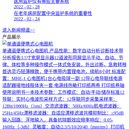
医用监护仪有哪些主要系统
2022
-
02
-
28
在老年病房配置中央监护系统的重要性
2022
-
02
-
24
进入新闻频道>>
产品展示
单通道便携式心电图机
产品性能：数字自动分析诊断技术带
分析报告3.5寸宽屏显示器12道波形同屏显示手动、自动、节
律、体检等多种操作模式一体式免安装，外出诊断，急救转移
首选灵巧轻薄精致，便于携带内置锂电池，续航8小时 标准配
置：MHE-1 心电图机1台心电吸球一副 12导心电导联线电源
适配器接地线肢体夹一套 电源线热敏打印纸两卷 打印纸卷轴
使用说明书一本技术参数：工作模式：自动/手动/储存标准12
导联：实时心电波形采样方式：12导联同步采集采样率：
12Bit/1000Hz（1ms）交流滤波器：50Hz/60Hz肌电滤波器：
25Hz/45Hz漂移滤波器：自适应漂移滤波共模抑制比：≥95dB
输入回路：浮地输入，具备抗除颤效应频率响应：0.05-
160Hz（-3db）灵敏度：自动/2.5/5/10/20/40（mm/mv）打印机