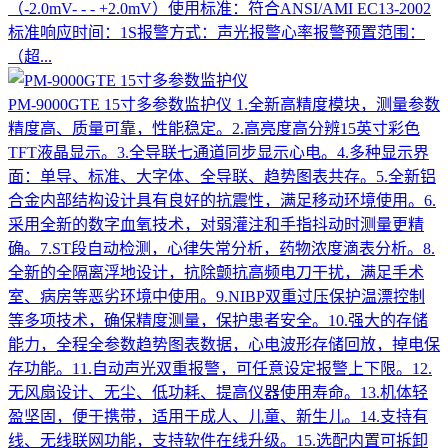
（-2.0mV- - - +2.0mV）使用标准：符合ANSI/AMI EC13-2002
标准响应时间：1S报警方式：声光报警心率报警预置范围：
（超...
PM-9000GTE 15寸多参数监护仪
1.全新高精度模块，测量参数
精度高、质量可靠，性能稳定。2.高亮度高分辨15英寸彩色
TFT液晶显示。3.全导联七通道同步显示心电。4.多种显示界
面：单导、标准、大字体、全导联、趋势图表共存。5.全新铝
合金内部结构设计具有良好的抗震性，满足移动环境使用。6.
采用全新的数字血氧技术，对弱灌注和手指抖动时测量更精
确。7.ST段自动检测，心律失常分析，药物浓度滴表分析。8.
全新的全隔离浮地设计，抗除颤抗高频电刀干扰，满足手术
室、病房等恶劣环境中使用。9.NIBP双重过压保护温漂控制
等多项技术，确保精度测量，保护患者安全。10.强大的存储
能力，全程全参数趋势图表数据，心电波形存储回放，掉电保
存功能。11.自动声光双重报警，可任意设定报警上下限。12.
无风扇设计、无尘、低功耗、提高仪器使用寿命。13.机体轻
盈坚固，便于携带，适用于成人、儿童、新生儿。14.支持有
线、无线联网功能，支持软件在线升级。15.选配内置可拆卸