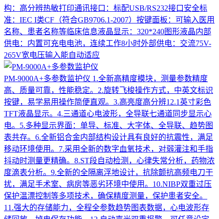
构：高分辨热敏打印通讯接口：标配USB/RS232接口安全标
准：IEC I类CF（符合GB9706.1-2007）按键面板：可输入医用
名称、患者名称等临床信息液晶显示：320*240图形液晶内部
供电：内置可充电电池，连续工作8小时外部供电：交流75V-
265V宽电压输入能自动适应
PM-9000A+多参数监护仪
1.全新高精度模块，测量参数精度
高、质量可靠，性能稳定。2.旋转飞梭操作方式，中英文标识
按键，易学易用操作简便直观。3.高亮度高分辨12.1英寸彩色
TFT液晶显示。4.三通道心电波形，全导联七通道同步显示心
电。5.多种显示界面：单导、标准、大字体、全导联、趋势图
表共存。6.全新铝合金内部结构设计具有良好的抗震性，满足
移动环境使用。7.采用全新的数字血氧技术，对弱灌注和手指
抖动时测量更精确。8.ST段自动检测，心律失常分析，药物浓
度滴表分析。9.全新的全隔离浮地设计，抗除颤抗高频电刀干
扰，满足手术室、病房等恶劣环境中使用。10.NIBP双重过压
保护温漂控制等多项技术，确保精度测量，保护患者安全。
11.强大的存储能力，全程全参数趋势图表数据，心电波形存