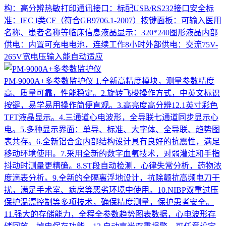
构：高分辨热敏打印通讯接口：标配USB/RS232接口安全标
准：IEC I类CF（符合GB9706.1-2007）按键面板：可输入医用
名称、患者名称等临床信息液晶显示：320*240图形液晶内部
供电：内置可充电电池，连续工作8小时外部供电：交流75V-
265V宽电压输入能自动适应
PM-9000A+多参数监护仪
1.全新高精度模块，测量参数精度
高、质量可靠，性能稳定。2.旋转飞梭操作方式，中英文标识
按键，易学易用操作简便直观。3.高亮度高分辨12.1英寸彩色
TFT液晶显示。4.三通道心电波形，全导联七通道同步显示心
电。5.多种显示界面：单导、标准、大字体、全导联、趋势图
表共存。6.全新铝合金内部结构设计具有良好的抗震性，满足
移动环境使用。7.采用全新的数字血氧技术，对弱灌注和手指
抖动时测量更精确。8.ST段自动检测，心律失常分析，药物浓
度滴表分析。9.全新的全隔离浮地设计，抗除颤抗高频电刀干
扰，满足手术室、病房等恶劣环境中使用。10.NIBP双重过压
保护温漂控制等多项技术，确保精度测量，保护患者安全。
11.强大的存储能力，全程全参数趋势图表数据，心电波形存