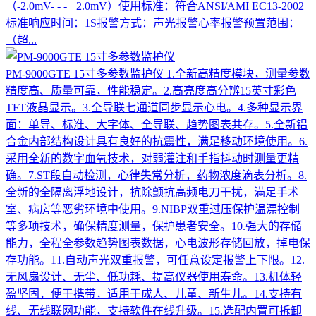
（-2.0mV- - - +2.0mV）使用标准：符合ANSI/AMI EC13-2002
标准响应时间：1S报警方式：声光报警心率报警预置范围：
（超...
PM-9000GTE 15寸多参数监护仪
1.全新高精度模块，测量参数
精度高、质量可靠，性能稳定。2.高亮度高分辨15英寸彩色
TFT液晶显示。3.全导联七通道同步显示心电。4.多种显示界
面：单导、标准、大字体、全导联、趋势图表共存。5.全新铝
合金内部结构设计具有良好的抗震性，满足移动环境使用。6.
采用全新的数字血氧技术，对弱灌注和手指抖动时测量更精
确。7.ST段自动检测，心律失常分析，药物浓度滴表分析。8.
全新的全隔离浮地设计，抗除颤抗高频电刀干扰，满足手术
室、病房等恶劣环境中使用。9.NIBP双重过压保护温漂控制
等多项技术，确保精度测量，保护患者安全。10.强大的存储
能力，全程全参数趋势图表数据，心电波形存储回放，掉电保
存功能。11.自动声光双重报警，可任意设定报警上下限。12.
无风扇设计、无尘、低功耗、提高仪器使用寿命。13.机体轻
盈坚固，便于携带，适用于成人、儿童、新生儿。14.支持有
线、无线联网功能，支持软件在线升级。15.选配内置可拆卸