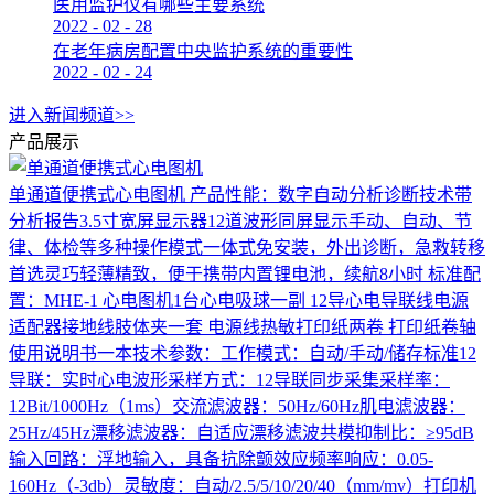
医用监护仪有哪些主要系统
2022
-
02
-
28
在老年病房配置中央监护系统的重要性
2022
-
02
-
24
进入新闻频道>>
产品展示
单通道便携式心电图机
产品性能：数字自动分析诊断技术带
分析报告3.5寸宽屏显示器12道波形同屏显示手动、自动、节
律、体检等多种操作模式一体式免安装，外出诊断，急救转移
首选灵巧轻薄精致，便于携带内置锂电池，续航8小时 标准配
置：MHE-1 心电图机1台心电吸球一副 12导心电导联线电源
适配器接地线肢体夹一套 电源线热敏打印纸两卷 打印纸卷轴
使用说明书一本技术参数：工作模式：自动/手动/储存标准12
导联：实时心电波形采样方式：12导联同步采集采样率：
12Bit/1000Hz（1ms）交流滤波器：50Hz/60Hz肌电滤波器：
25Hz/45Hz漂移滤波器：自适应漂移滤波共模抑制比：≥95dB
输入回路：浮地输入，具备抗除颤效应频率响应：0.05-
160Hz（-3db）灵敏度：自动/2.5/5/10/20/40（mm/mv）打印机