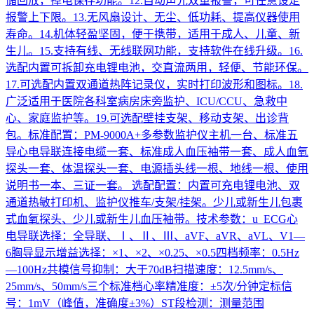
储回放，掉电保存功能。12.自动声光双重报警，可任意设定
报警上下限。13.无风扇设计、无尘、低功耗、提高仪器使用
寿命。14.机体轻盈坚固，便于携带，适用于成人、儿童、新
生儿。15.支持有线、无线联网功能，支持软件在线升级。16.
选配内置可拆卸充电锂电池，交直流两用，轻便、节能环保。
17.可选配内置双通道热阵记录仪，实时打印波形和图标。18.
广泛适用于医院各科室病房床旁监护、ICU/CCU、急救中
心、家庭监护等。19.可选配壁挂支架、移动支架、出诊背
包。标准配置：PM-9000A+多参数监护仪主机一台、标准五
导心电导联连接电缆一套、标准成人血压袖带一套、成人血氧
探头一套、体温探头一套、电源插头线一根、地线一根、使用
说明书一本、三证一套。 选配配置：内置可充电锂电池、双
通道热敏打印机、监护仪推车/支架/挂架。少儿或新生儿包裹
式血氧探头、少儿或新生儿血压袖带。技术参数：u ECG心
电导联选择：全导联、Ⅰ、Ⅱ、Ⅲ、aVF、aVR、aVL、V1—
6胸导显示增益选择：×1、×2、×0.25、×0.5四档频率：0.5Hz
—100Hz共模信号抑制：大于70dB扫描速度：12.5mm/s、
25mm/s、50mm/s三个标准档心率精准度：±5次/分钟定标信
号：1mV（峰值，准确度±3%）ST段检测：测量范围