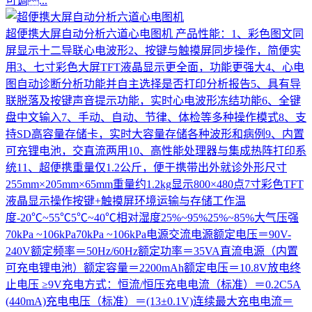
可调...
超便携大屏自动分析六道心电图机
产品性能：1、彩色图文同
屏显示十二导联心电波形2、按键与触摸屏同步操作，简便实
用3、七寸彩色大屏TFT液晶显示更全面，功能更强大4、心电
图自动诊断分析功能并自主选择是否打印分析报告5、具有导
联脱落及按键声音提示功能，实时心电波形冻结功能6、全键
盘中文输入7、手动、自动、节律、体检等多种操作模式8、支
持SD高容量存储卡，实时大容量存储各种波形和病例9、内置
可充锂电池，交直流两用10、高性能处理器与集成热阵打印系
统11、超便携重量仅1.2公斤，便于携带出外就诊外形尺寸
255mm×205mm×65mm重量约1.2kg显示800×480点7寸彩色TFT
液晶显示操作按键+触摸屏环境运输与存储工作温
度-20℃~55℃5℃~40℃相对湿度25%~95%25%~85%大气压强
70kPa ~106kPa70kPa ~106kPa电源交流电源额定电压＝90V-
240V额定频率＝50Hz/60Hz额定功率＝35VA直流电源（内置
可充电锂电池）额定容量＝2200mAh额定电压＝10.8V放电终
止电压 ≥9V充电方式：恒流/恒压充电电流（标准）＝0.2C5A
(440mA)充电电压（标准）＝(13±0.1V)连续最大充电电流＝