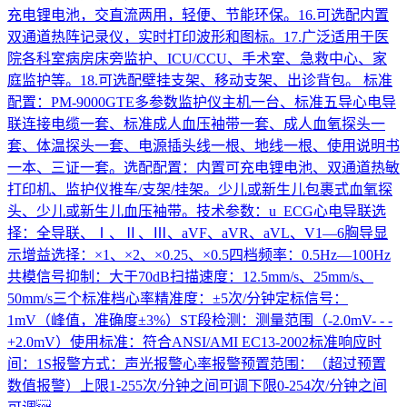
充电锂电池，交直流两用，轻便、节能环保。16.可选配内置
双通道热阵记录仪，实时打印波形和图标。17.广泛适用于医
院各科室病房床旁监护、ICU/CCU、手术室、急救中心、家
庭监护等。18.可选配壁挂支架、移动支架、出诊背包。 标准
配置：PM-9000GTE多参数监护仪主机一台、标准五导心电导
联连接电缆一套、标准成人血压袖带一套、成人血氧探头一
套、体温探头一套、电源插头线一根、地线一根、使用说明书
一本、三证一套。选配配置：内置可充电锂电池、双通道热敏
打印机、监护仪推车/支架/挂架。少儿或新生儿包裹式血氧探
头、少儿或新生儿血压袖带。技术参数：u ECG心电导联选
择：全导联、Ⅰ、Ⅱ、Ⅲ、aVF、aVR、aVL、V1—6胸导显
示增益选择：×1、×2、×0.25、×0.5四档频率：0.5Hz—100Hz
共模信号抑制：大于70dB扫描速度：12.5mm/s、25mm/s、
50mm/s三个标准档心率精准度：±5次/分钟定标信号：
1mV（峰值，准确度±3%）ST段检测：测量范围（-2.0mV- - -
+2.0mV）使用标准：符合ANSI/AMI EC13-2002标准响应时
间：1S报警方式：声光报警心率报警预置范围：（超过预置
数值报警）上限1-255次/分钟之间可调下限0-254次/分钟之间