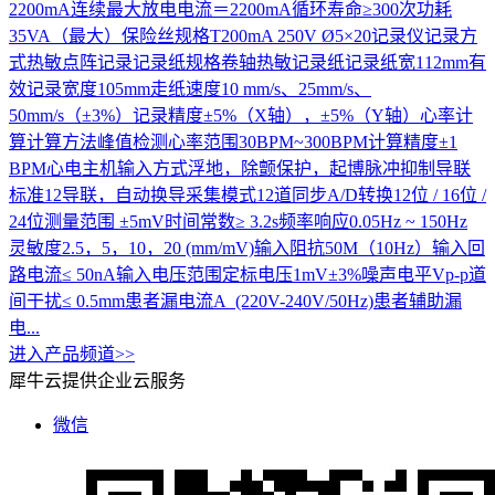
2200mA连续最大放电电流＝2200mA循环寿命≥300次功耗
35VA（最大）保险丝规格T200mA 250V Ø5×20记录仪记录方
式热敏点阵记录记录纸规格卷轴热敏记录纸记录纸宽112mm有
效记录宽度105mm走纸速度10 mm/s、25mm/s、
50mm/s（±3%）记录精度±5%（X轴），±5%（Y轴）心率计
算计算方法峰值检测心率范围30BPM~300BPM计算精度±1
BPM心电主机输入方式浮地，除颤保护，起博脉冲抑制导联
标准12导联，自动换导采集模式12道同步A/D转换12位 / 16位 /
24位测量范围 ±5mV时间常数≥ 3.2s频率响应0.05Hz ~ 150Hz
灵敏度2.5，5，10，20 (mm/mV)输入阻抗50M（10Hz）输入回
路电流≤ 50nA输入电压范围定标电压1mV±3%噪声电平Vp-p道
间干扰≤ 0.5mm患者漏电流A (220V-240V/50Hz)患者辅助漏
电...
进入产品频道>>
犀牛云提供企业云服务
微信