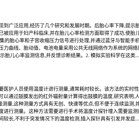
现到广泛应用,经历了几个研究和发展时期。后胎心率下降,提示
已被应用于妇产科临床,并在胎儿心率检测方面取得了成功,使胎
层采集的胎心率和子宫收缩压力信号进行处理,并通过蓝牙与智能
压力曲线、胎动值、电池电量采用公共无线网络作为系统的网络
胎儿心率监测信息,并反馈诊断结果。2. 模拟实验科学在这类...
要医护人员使用温度计进行测量,通常耗时较长。该方法的实时性
计可以通过鼓膜发出的红外辐射量计算得出鼓膜的温度,研究表明,
测量,这种测量方式具有无创、快速等优点,但不便于连续监测,
度进行测量。这种方法需要进行手术将温度计探针埋入需要监测的
较长,不利于突发情况下的温度检测,插入探针具有引发并发症...