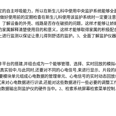
定的自主呼吸能力，所以在新生儿科中使用中央监护系统能够全
、做好使用前的定期检查在新生儿科使用该监护系统时一定要注
，了解设备的外壳、线路是否存在破损的问题，这样才能够让娇
的家属解释清楚使用目的和意义，这样才能够取得家属的积极配
进行监测以保证让患儿得到舒适的监护。3、全面了解监护仪器的
平台的搭建,并组合成为一个能够管理、选择、实时回放的模拟
真实验中,与此同时,还要对不同的心电信号,来进行显示、片段的
要模块单元组成心电数据的管理单元、心电信号的实时动态回放
格式来对心电数据进行识读,还能对这些数据进行一些必要的调整工
电数据输出到监护仪的硬件当中。2、检索系统屏幕检索菜单控制..