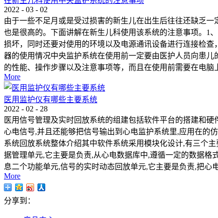
在新生儿科使用中央监护系统的注意事项
2022
-
03
-
02
由于一些不足月或是受过损害的新生儿在出生后往往还缺乏一
也是很高的。下面讲解在新生儿科使用该系统的注意事项。1
损坏，同时还要对使用的环境以及电源通讯设备进行连接检查
器的使用情况中央监护系统在使用前一定要由医护人员向患儿
的性能、操作步骤以及注意事项等，而且在使用前需要在电脑上
More
医用监护仪有哪些主要系统
2022
-
02
-
28
医用信号管理及实时回放系统的组建包括软件平台的搭建和硬件
心电信号,并且还能够把信号输出到心电监护系统里,应用在的仿
系统回放系统整体介绍其中软件系统采用模块化设计,有三个主
据管理单元,它主要是负责,从心电数据库中,遵循一定的数据
息二个功能单元,信号的实时动态回放单元,它主要是负责,把心
More
分享到：