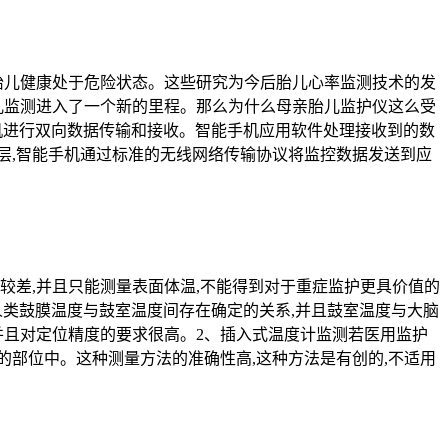
胎儿健康处于危险状态。这些研究为今后胎儿心率监测技术的发
儿监测进入了一个新的里程。那么为什么母亲胎儿监护仪‍这么受
手机进行双向数据传输和接收。智能手机应用软件处理接收到的数
层,智能手机通过标准的无线网络传输协议将监控数据发送到应
较差,并且只能测量表面体温,不能得到对于重症监护更具价值的
人类鼓膜温度与鼓室温度间存在确定的关系,并且鼓室温度与大脑
并且对定位精度的要求很高。2、插入式温度计监测若医用监护
部位中。这种测量方法的准确性高,这种方法是有创的,不适用