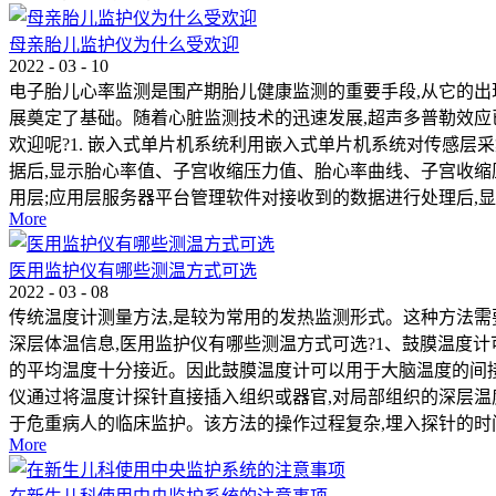
母亲胎儿监护仪为什么受欢迎
2022
-
03
-
10
电子胎儿心率监测是围产期胎儿健康监测的重要手段,从它的出
展奠定了基础。随着心脏监测技术的迅速发展,超声多普勒效应
欢迎呢?1. 嵌入式单片机系统利用嵌入式单片机系统对传感
据后,显示胎心率值、子宫收缩压力值、胎心率曲线、子宫收缩
用层;应用层服务器平台管理软件对接收到的数据进行处理后,显示
More
医用监护仪有哪些测温方式可选
2022
-
03
-
08
传统温度计测量方法,是较为常用的发热监测形式。这种方法需
深层体温信息,医用监护仪有哪些测温方式可选?1、鼓膜温度
的平均温度十分接近。因此鼓膜温度计可以用于大脑温度的间接
仪通过将温度计探针直接插入组织或器官,对局部组织的深层温
于危重病人的临床监护。该方法的操作过程复杂,埋入探针的时间
More