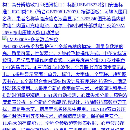
构：高分辨热敏打印通讯接口：标配USB/RS232接口安全标
准：IEC I类CF（符合GB9706.1-2007）按键面板：可输入医用
名称、患者名称等临床信息液晶显示：320*240图形液晶内部
供电：内置可充电电池，连续工作8小时外部供电：交流75V-
265V宽电压输入能自动适应
PM-9000A+多参数监护仪
1.全新高精度模块，测量参数精度
高、质量可靠，性能稳定。2.旋转飞梭操作方式，中英文标识
按键，易学易用操作简便直观。3.高亮度高分辨12.1英寸彩色
TFT液晶显示。4.三通道心电波形，全导联七通道同步显示心
电。5.多种显示界面：单导、标准、大字体、全导联、趋势图
表共存。6.全新铝合金内部结构设计具有良好的抗震性，满足
移动环境使用。7.采用全新的数字血氧技术，对弱灌注和手指
抖动时测量更精确。8.ST段自动检测，心律失常分析，药物浓
度滴表分析。9.全新的全隔离浮地设计，抗除颤抗高频电刀干
扰，满足手术室、病房等恶劣环境中使用。10.NIBP双重过压
保护温漂控制等多项技术，确保精度测量，保护患者安全。
11.强大的存储能力，全程全参数趋势图表数据，心电波形存