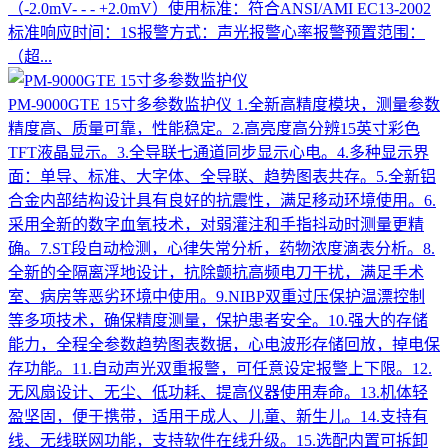
（-2.0mV- - - +2.0mV）使用标准：符合ANSI/AMI EC13-2002
标准响应时间：1S报警方式：声光报警心率报警预置范围：
（超...
PM-9000GTE 15寸多参数监护仪
1.全新高精度模块，测量参数
精度高、质量可靠，性能稳定。2.高亮度高分辨15英寸彩色
TFT液晶显示。3.全导联七通道同步显示心电。4.多种显示界
面：单导、标准、大字体、全导联、趋势图表共存。5.全新铝
合金内部结构设计具有良好的抗震性，满足移动环境使用。6.
采用全新的数字血氧技术，对弱灌注和手指抖动时测量更精
确。7.ST段自动检测，心律失常分析，药物浓度滴表分析。8.
全新的全隔离浮地设计，抗除颤抗高频电刀干扰，满足手术
室、病房等恶劣环境中使用。9.NIBP双重过压保护温漂控制
等多项技术，确保精度测量，保护患者安全。10.强大的存储
能力，全程全参数趋势图表数据，心电波形存储回放，掉电保
存功能。11.自动声光双重报警，可任意设定报警上下限。12.
无风扇设计、无尘、低功耗、提高仪器使用寿命。13.机体轻
盈坚固，便于携带，适用于成人、儿童、新生儿。14.支持有
线、无线联网功能，支持软件在线升级。15.选配内置可拆卸