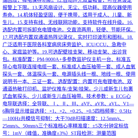
储回放，掉电保存功能。12.自动声光双重报警，可任意设定
报警上下限。13.无风扇设计、无尘、低功耗、提高仪器使用
寿命。14.机体轻盈坚固，便于携带，适用于成人、儿童、新
生儿。15.支持有线、无线联网功能，支持软件在线升级。16.
选配内置可拆卸充电锂电池，交直流两用，轻便、节能环保。
17.可选配内置双通道热阵记录仪，实时打印波形和图标。18.
广泛适用于医院各科室病房床旁监护、ICU/CCU、急救中
心、家庭监护等。19.可选配壁挂支架、移动支架、出诊背
包。标准配置：PM-9000A+多参数监护仪主机一台、标准五
导心电导联连接电缆一套、标准成人血压袖带一套、成人血氧
探头一套、体温探头一套、电源插头线一根、地线一根、使用
说明书一本、三证一套。 选配配置：内置可充电锂电池、双
通道热敏打印机、监护仪推车/支架/挂架。少儿或新生儿包裹
式血氧探头、少儿或新生儿血压袖带。技术参数：u ECG心
电导联选择：全导联、Ⅰ、Ⅱ、Ⅲ、aVF、aVR、aVL、V1—
6胸导显示增益选择：×1、×2、×0.25、×0.5四档频率：0.5Hz
—100Hz共模信号抑制：大于70dB扫描速度：12.5mm/s、
25mm/s、50mm/s三个标准档心率精准度：±5次/分钟定标信
号：1mV（峰值，准确度±3%）ST段检测：测量范围