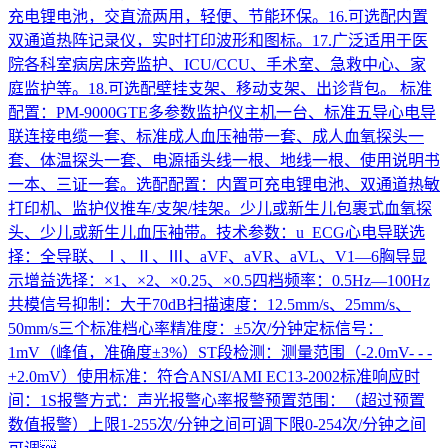
充电锂电池，交直流两用，轻便、节能环保。16.可选配内置
双通道热阵记录仪，实时打印波形和图标。17.广泛适用于医
院各科室病房床旁监护、ICU/CCU、手术室、急救中心、家
庭监护等。18.可选配壁挂支架、移动支架、出诊背包。 标准
配置：PM-9000GTE多参数监护仪主机一台、标准五导心电导
联连接电缆一套、标准成人血压袖带一套、成人血氧探头一
套、体温探头一套、电源插头线一根、地线一根、使用说明书
一本、三证一套。选配配置：内置可充电锂电池、双通道热敏
打印机、监护仪推车/支架/挂架。少儿或新生儿包裹式血氧探
头、少儿或新生儿血压袖带。技术参数：u ECG心电导联选
择：全导联、Ⅰ、Ⅱ、Ⅲ、aVF、aVR、aVL、V1—6胸导显
示增益选择：×1、×2、×0.25、×0.5四档频率：0.5Hz—100Hz
共模信号抑制：大于70dB扫描速度：12.5mm/s、25mm/s、
50mm/s三个标准档心率精准度：±5次/分钟定标信号：
1mV（峰值，准确度±3%）ST段检测：测量范围（-2.0mV- - -
+2.0mV）使用标准：符合ANSI/AMI EC13-2002标准响应时
间：1S报警方式：声光报警心率报警预置范围：（超过预置
数值报警）上限1-255次/分钟之间可调下限0-254次/分钟之间