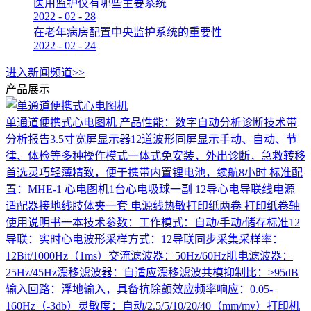
医用监护仪有哪些主要系统
2022
-
02
-
28
在老年病房配置中央监护系统的重要性
2022
-
02
-
24
进入新闻频道>>
产品展示
单通道便携式心电图机
产品性能：数字自动分析诊断技术带
分析报告3.5寸宽屏显示器12道波形同屏显示手动、自动、节
律、体检等多种操作模式一体式免安装，外出诊断，急救转移
首选灵巧轻薄精致，便于携带内置锂电池，续航8小时 标准配
置：MHE-1 心电图机1台心电吸球一副 12导心电导联线电源
适配器接地线肢体夹一套 电源线热敏打印纸两卷 打印纸卷轴
使用说明书一本技术参数：工作模式：自动/手动/储存标准12
导联：实时心电波形采样方式：12导联同步采集采样率：
12Bit/1000Hz（1ms）交流滤波器：50Hz/60Hz肌电滤波器：
25Hz/45Hz漂移滤波器：自适应漂移滤波共模抑制比：≥95dB
输入回路：浮地输入，具备抗除颤效应频率响应：0.05-
160Hz（-3db）灵敏度：自动/2.5/5/10/20/40（mm/mv）打印机