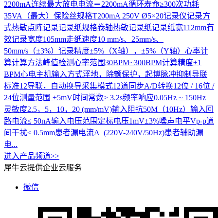
2200mA连续最大放电电流＝2200mA循环寿命≥300次功耗
35VA（最大）保险丝规格T200mA 250V Ø5×20记录仪记录方
式热敏点阵记录记录纸规格卷轴热敏记录纸记录纸宽112mm有
效记录宽度105mm走纸速度10 mm/s、25mm/s、
50mm/s（±3%）记录精度±5%（X轴），±5%（Y轴）心率计
算计算方法峰值检测心率范围30BPM~300BPM计算精度±1
BPM心电主机输入方式浮地，除颤保护，起博脉冲抑制导联
标准12导联，自动换导采集模式12道同步A/D转换12位 / 16位 /
24位测量范围 ±5mV时间常数≥ 3.2s频率响应0.05Hz ~ 150Hz
灵敏度2.5，5，10，20 (mm/mV)输入阻抗50M（10Hz）输入回
路电流≤ 50nA输入电压范围定标电压1mV±3%噪声电平Vp-p道
间干扰≤ 0.5mm患者漏电流A (220V-240V/50Hz)患者辅助漏
电...
进入产品频道>>
犀牛云提供企业云服务
微信