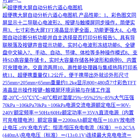
可调...
超便携大屏自动分析六道心电图机
产品性能：1、彩色图文同
屏显示十二导联心电波形2、按键与触摸屏同步操作，简便实
用3、七寸彩色大屏TFT液晶显示更全面，功能更强大4、心电
图自动诊断分析功能并自主选择是否打印分析报告5、具有导
联脱落及按键声音提示功能，实时心电波形冻结功能6、全键
盘中文输入7、手动、自动、节律、体检等多种操作模式8、支
持SD高容量存储卡，实时大容量存储各种波形和病例9、内置
可充锂电池，交直流两用10、高性能处理器与集成热阵打印系
统11、超便携重量仅1.2公斤，便于携带出外就诊外形尺寸
255mm×205mm×65mm重量约1.2kg显示800×480点7寸彩色TFT
液晶显示操作按键+触摸屏环境运输与存储工作温
度-20℃~55℃5℃~40℃相对湿度25%~95%25%~85%大气压强
70kPa ~106kPa70kPa ~106kPa电源交流电源额定电压＝90V-
240V额定频率＝50Hz/60Hz额定功率＝35VA直流电源（内置
可充电锂电池）额定容量＝2200mAh额定电压＝10.8V放电终
止电压 ≥9V充电方式：恒流/恒压充电电流（标准）＝0.2C5A
(440mA)充电电压（标准）＝(13±0.1V)连续最大充电电流＝