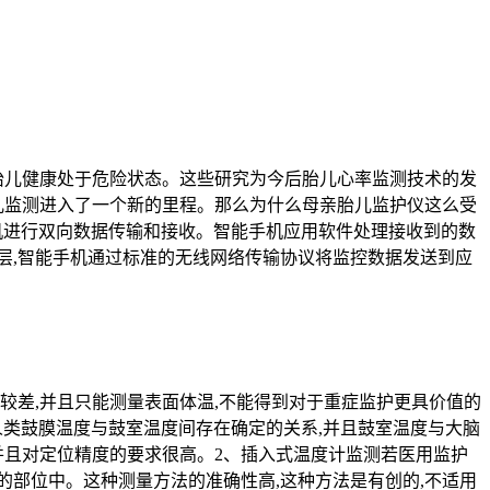
胎儿健康处于危险状态。这些研究为今后胎儿心率监测技术的发
儿监测进入了一个新的里程。那么为什么母亲胎儿监护仪‍这么受
手机进行双向数据传输和接收。智能手机应用软件处理接收到的数
层,智能手机通过标准的无线网络传输协议将监控数据发送到应
较差,并且只能测量表面体温,不能得到对于重症监护更具价值的
人类鼓膜温度与鼓室温度间存在确定的关系,并且鼓室温度与大脑
并且对定位精度的要求很高。2、插入式温度计监测若医用监护
部位中。这种测量方法的准确性高,这种方法是有创的,不适用