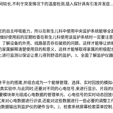
较长,不利于突发情况下的温度检测,插入探针具有引发并发症...
定的自主呼吸能力，所以在新生儿科中使用中央监护系统能够全
、做好使用前的定期检查在新生儿科使用该监护系统时一定要注
，了解设备的外壳、线路是否存在破损的问题，这样才能够让娇
的家属解释清楚使用目的和意义，这样才能够取得家属的积极配
进行监测以保证让患儿得到舒适的监护。3、全面了解监护仪器的
平台的搭建,并组合成为一个能够管理、选择、实时回放的模拟
真实验中,与此同时,还要对不同的心电信号,来进行显示、片段的
要模块单元组成心电数据的管理单元、心电信号的实时动态回放
格式来对心电数据进行识读,还能对这些数据进行一些必要的调整工
电数据输出到监护仪的硬件当中。2、检索系统屏幕检索菜单控制..