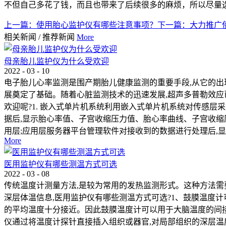
不但自己多花了钱，而且也带来了后续很多的麻烦，所以尽量
上一篇：
使用胎心监护仪有哪些注意事项？
下一篇：
大力推广
相关新闻
/
推荐新闻
More
母亲胎儿监护仪为什么受欢迎
2022
-
03
-
10
电子胎儿心率监测是围产期胎儿健康监测的重要手段,从它的出
展奠定了基础。随着心脏监测技术的迅速发展,超声多普勒效应
欢迎呢?1. 嵌入式单片机系统利用嵌入式单片机系统对传感
据后,显示胎心率值、子宫收缩压力值、胎心率曲线、子宫收缩
用层;应用层服务器平台管理软件对接收到的数据进行处理后,显示
More
医用监护仪有哪些测温方式可选
2022
-
03
-
08
传统温度计测量方法,是较为常用的发热监测形式。这种方法需
深层体温信息,医用监护仪有哪些测温方式可选?1、鼓膜温度
的平均温度十分接近。因此鼓膜温度计可以用于大脑温度的间接
仪通过将温度计探针直接插入组织或器官,对局部组织的深层温