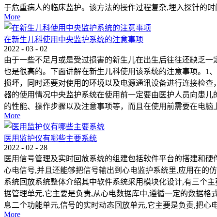
于危重病人的临床监护。该方法的操作过程复杂,埋入探针的时间
More
在新生儿科使用中央监护系统的注意事项
2022
-
03
-
02
由于一些不足月或是受过损害的新生儿在出生后往往还缺乏一
也是很高的。下面讲解在新生儿科使用该系统的注意事项。1
损坏，同时还要对使用的环境以及电源通讯设备进行连接检查
器的使用情况中央监护系统在使用前一定要由医护人员向患儿
的性能、操作步骤以及注意事项等，而且在使用前需要在电脑上
More
医用监护仪有哪些主要系统
2022
-
02
-
28
医用信号管理及实时回放系统的组建包括软件平台的搭建和硬件
心电信号,并且还能够把信号输出到心电监护系统里,应用在的仿
系统回放系统整体介绍其中软件系统采用模块化设计,有三个主
据管理单元,它主要是负责,从心电数据库中,遵循一定的数据
息二个功能单元,信号的实时动态回放单元,它主要是负责,把心
More