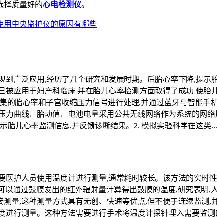
选择质量好的
心电检测仪
。
使用中央监护仪的原因有哪些
现到广泛应用,经历了几个研究和发展时期。后胎心率下降,提示
已被应用于妇产科临床,并在胎儿心率检测方面取得了成功,使胎
层采集的胎心率和子宫收缩压力信号进行处理,并通过蓝牙与智能
压力曲线、胎动值、电池电量采用公共无线网络作为系统的网络
胎儿心率监测信息,并反馈诊断结果。2. 模拟实验科学在这类...
要医护人员使用温度计进行测量,通常耗时较长。该方法的实时性
计可以通过鼓膜发出的红外辐射量计算得出鼓膜的温度,研究表明,
测量,这种测量方式具有无创、快速等优点,但不便于连续监测,
度进行测量。这种方法需要进行手术将温度计探针埋入需要监测的