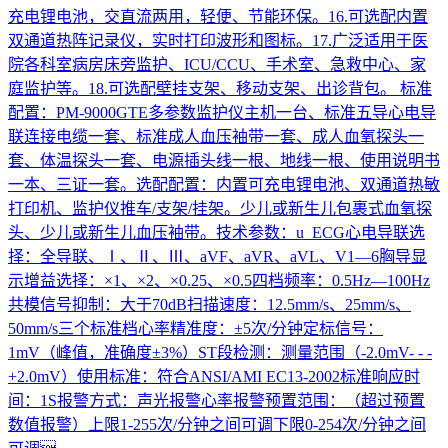
充电锂电池，交直流两用，轻便、节能环保。16.可选配内置
双通道热阵记录仪，实时打印波形和图标。17.广泛适用于医
院各科室病房床旁监护、ICU/CCU、手术室、急救中心、家
庭监护等。18.可选配壁挂支架、移动支架、出诊背包。 标准
配置：PM-9000GTE多参数监护仪主机一台、标准五导心电导
联连接电缆一套、标准成人血压袖带一套、成人血氧探头一
套、体温探头一套、电源插头线一根、地线一根、使用说明书
一本、三证一套。选配配置：内置可充电锂电池、双通道热敏
打印机、监护仪推车/支架/挂架。少儿或新生儿包裹式血氧探
头、少儿或新生儿血压袖带。技术参数：u ECG心电导联选
择：全导联、Ⅰ、Ⅱ、Ⅲ、aVF、aVR、aVL、V1—6胸导显
示增益选择：×1、×2、×0.25、×0.5四档频率：0.5Hz—100Hz
共模信号抑制：大于70dB扫描速度：12.5mm/s、25mm/s、
50mm/s三个标准档心率精准度：±5次/分钟定标信号：
1mV（峰值，准确度±3%）ST段检测：测量范围（-2.0mV- - -
+2.0mV）使用标准：符合ANSI/AMI EC13-2002标准响应时
间：1S报警方式：声光报警心率报警预置范围：（超过预置
数值报警）上限1-255次/分钟之间可调下限0-254次/分钟之间