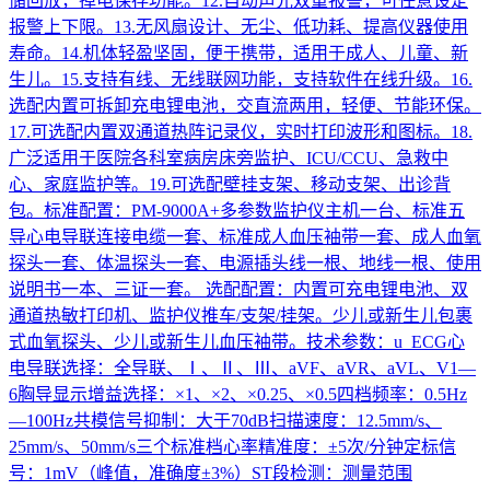
储回放，掉电保存功能。12.自动声光双重报警，可任意设定
报警上下限。13.无风扇设计、无尘、低功耗、提高仪器使用
寿命。14.机体轻盈坚固，便于携带，适用于成人、儿童、新
生儿。15.支持有线、无线联网功能，支持软件在线升级。16.
选配内置可拆卸充电锂电池，交直流两用，轻便、节能环保。
17.可选配内置双通道热阵记录仪，实时打印波形和图标。18.
广泛适用于医院各科室病房床旁监护、ICU/CCU、急救中
心、家庭监护等。19.可选配壁挂支架、移动支架、出诊背
包。标准配置：PM-9000A+多参数监护仪主机一台、标准五
导心电导联连接电缆一套、标准成人血压袖带一套、成人血氧
探头一套、体温探头一套、电源插头线一根、地线一根、使用
说明书一本、三证一套。 选配配置：内置可充电锂电池、双
通道热敏打印机、监护仪推车/支架/挂架。少儿或新生儿包裹
式血氧探头、少儿或新生儿血压袖带。技术参数：u ECG心
电导联选择：全导联、Ⅰ、Ⅱ、Ⅲ、aVF、aVR、aVL、V1—
6胸导显示增益选择：×1、×2、×0.25、×0.5四档频率：0.5Hz
—100Hz共模信号抑制：大于70dB扫描速度：12.5mm/s、
25mm/s、50mm/s三个标准档心率精准度：±5次/分钟定标信
号：1mV（峰值，准确度±3%）ST段检测：测量范围