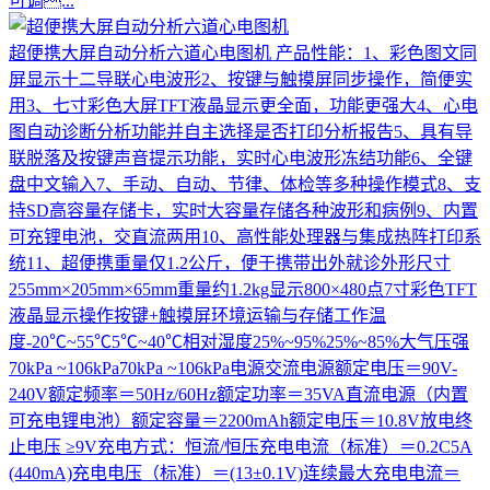
可调...
超便携大屏自动分析六道心电图机
产品性能：1、彩色图文同
屏显示十二导联心电波形2、按键与触摸屏同步操作，简便实
用3、七寸彩色大屏TFT液晶显示更全面，功能更强大4、心电
图自动诊断分析功能并自主选择是否打印分析报告5、具有导
联脱落及按键声音提示功能，实时心电波形冻结功能6、全键
盘中文输入7、手动、自动、节律、体检等多种操作模式8、支
持SD高容量存储卡，实时大容量存储各种波形和病例9、内置
可充锂电池，交直流两用10、高性能处理器与集成热阵打印系
统11、超便携重量仅1.2公斤，便于携带出外就诊外形尺寸
255mm×205mm×65mm重量约1.2kg显示800×480点7寸彩色TFT
液晶显示操作按键+触摸屏环境运输与存储工作温
度-20℃~55℃5℃~40℃相对湿度25%~95%25%~85%大气压强
70kPa ~106kPa70kPa ~106kPa电源交流电源额定电压＝90V-
240V额定频率＝50Hz/60Hz额定功率＝35VA直流电源（内置
可充电锂电池）额定容量＝2200mAh额定电压＝10.8V放电终
止电压 ≥9V充电方式：恒流/恒压充电电流（标准）＝0.2C5A
(440mA)充电电压（标准）＝(13±0.1V)连续最大充电电流＝