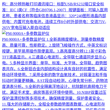
构：高分辨热敏打印通讯接口：标配USB/RS232接口安全标
准：IEC I类CF（符合GB9706.1-2007）按键面板：可输入医用
名称、患者名称等临床信息液晶显示：320*240图形液晶内部
供电：内置可充电电池，连续工作8小时外部供电：交流75V-
265V宽电压输入能自动适应
PM-9000A+多参数监护仪
1.全新高精度模块，测量参数精度
高、质量可靠，性能稳定。2.旋转飞梭操作方式，中英文标识
按键，易学易用操作简便直观。3.高亮度高分辨12.1英寸彩色
TFT液晶显示。4.三通道心电波形，全导联七通道同步显示心
电。5.多种显示界面：单导、标准、大字体、全导联、趋势图
表共存。6.全新铝合金内部结构设计具有良好的抗震性，满足
移动环境使用。7.采用全新的数字血氧技术，对弱灌注和手指
抖动时测量更精确。8.ST段自动检测，心律失常分析，药物浓
度滴表分析。9.全新的全隔离浮地设计，抗除颤抗高频电刀干
扰，满足手术室、病房等恶劣环境中使用。10.NIBP双重过压
保护温漂控制等多项技术，确保精度测量，保护患者安全。
11.强大的存储能力，全程全参数趋势图表数据，心电波形存