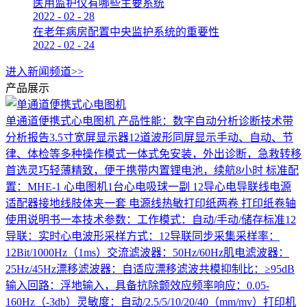
医用监护仪有哪些主要系统
2022
-
02
-
28
在老年病房配置中央监护系统的重要性
2022
-
02
-
24
进入新闻频道>>
产品展示
单通道便携式心电图机
产品性能：数字自动分析诊断技术带
分析报告3.5寸宽屏显示器12道波形同屏显示手动、自动、节
律、体检等多种操作模式一体式免安装，外出诊断，急救转移
首选灵巧轻薄精致，便于携带内置锂电池，续航8小时 标准配
置：MHE-1 心电图机1台心电吸球一副 12导心电导联线电源
适配器接地线肢体夹一套 电源线热敏打印纸两卷 打印纸卷轴
使用说明书一本技术参数：工作模式：自动/手动/储存标准12
导联：实时心电波形采样方式：12导联同步采集采样率：
12Bit/1000Hz（1ms）交流滤波器：50Hz/60Hz肌电滤波器：
25Hz/45Hz漂移滤波器：自适应漂移滤波共模抑制比：≥95dB
输入回路：浮地输入，具备抗除颤效应频率响应：0.05-
160Hz（-3db）灵敏度：自动/2.5/5/10/20/40（mm/mv）打印机