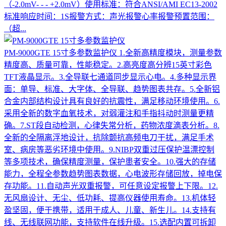
（-2.0mV- - - +2.0mV）使用标准：符合ANSI/AMI EC13-2002
标准响应时间：1S报警方式：声光报警心率报警预置范围：
（超...
PM-9000GTE 15寸多参数监护仪
1.全新高精度模块，测量参数
精度高、质量可靠，性能稳定。2.高亮度高分辨15英寸彩色
TFT液晶显示。3.全导联七通道同步显示心电。4.多种显示界
面：单导、标准、大字体、全导联、趋势图表共存。5.全新铝
合金内部结构设计具有良好的抗震性，满足移动环境使用。6.
采用全新的数字血氧技术，对弱灌注和手指抖动时测量更精
确。7.ST段自动检测，心律失常分析，药物浓度滴表分析。8.
全新的全隔离浮地设计，抗除颤抗高频电刀干扰，满足手术
室、病房等恶劣环境中使用。9.NIBP双重过压保护温漂控制
等多项技术，确保精度测量，保护患者安全。10.强大的存储
能力，全程全参数趋势图表数据，心电波形存储回放，掉电保
存功能。11.自动声光双重报警，可任意设定报警上下限。12.
无风扇设计、无尘、低功耗、提高仪器使用寿命。13.机体轻
盈坚固，便于携带，适用于成人、儿童、新生儿。14.支持有
线、无线联网功能，支持软件在线升级。15.选配内置可拆卸