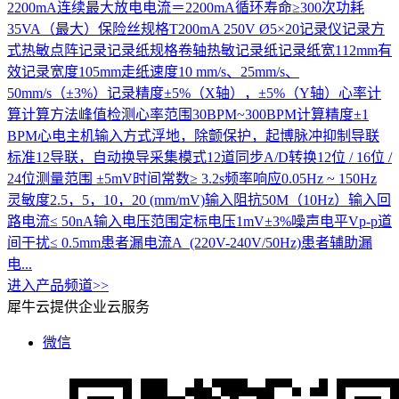
2200mA连续最大放电电流＝2200mA循环寿命≥300次功耗
35VA（最大）保险丝规格T200mA 250V Ø5×20记录仪记录方
式热敏点阵记录记录纸规格卷轴热敏记录纸记录纸宽112mm有
效记录宽度105mm走纸速度10 mm/s、25mm/s、
50mm/s（±3%）记录精度±5%（X轴），±5%（Y轴）心率计
算计算方法峰值检测心率范围30BPM~300BPM计算精度±1
BPM心电主机输入方式浮地，除颤保护，起博脉冲抑制导联
标准12导联，自动换导采集模式12道同步A/D转换12位 / 16位 /
24位测量范围 ±5mV时间常数≥ 3.2s频率响应0.05Hz ~ 150Hz
灵敏度2.5，5，10，20 (mm/mV)输入阻抗50M（10Hz）输入回
路电流≤ 50nA输入电压范围定标电压1mV±3%噪声电平Vp-p道
间干扰≤ 0.5mm患者漏电流A (220V-240V/50Hz)患者辅助漏
电...
进入产品频道>>
犀牛云提供企业云服务
微信