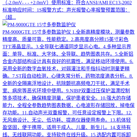
（-2.0mV- - - +2.0mV）使用标准：符合ANSI/AMI EC13-2002
标准响应时间：1S报警方式：声光报警心率报警预置范围：
（超...
PM-9000GTE 15寸多参数监护仪
1.全新高精度模块，测量参数
精度高、质量可靠，性能稳定。2.高亮度高分辨15英寸彩色
TFT液晶显示。3.全导联七通道同步显示心电。4.多种显示界
面：单导、标准、大字体、全导联、趋势图表共存。5.全新铝
合金内部结构设计具有良好的抗震性，满足移动环境使用。6.
采用全新的数字血氧技术，对弱灌注和手指抖动时测量更精
确。7.ST段自动检测，心律失常分析，药物浓度滴表分析。8.
全新的全隔离浮地设计，抗除颤抗高频电刀干扰，满足手术
室、病房等恶劣环境中使用。9.NIBP双重过压保护温漂控制
等多项技术，确保精度测量，保护患者安全。10.强大的存储
能力，全程全参数趋势图表数据，心电波形存储回放，掉电保
存功能。11.自动声光双重报警，可任意设定报警上下限。12.
无风扇设计、无尘、低功耗、提高仪器使用寿命。13.机体轻
盈坚固，便于携带，适用于成人、儿童、新生儿。14.支持有
线、无线联网功能，支持软件在线升级。15.选配内置可拆卸