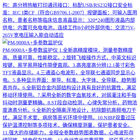
构：高分辨热敏打印通讯接口：标配USB/RS232接口安全标
准：IEC I类CF（符合GB9706.1-2007）按键面板：可输入医用
名称、患者名称等临床信息液晶显示：320*240图形液晶内部
供电：内置可充电电池，连续工作8小时外部供电：交流75V-
265V宽电压输入能自动适应
PM-9000A+多参数监护仪
1.全新高精度模块，测量参数精度
高、质量可靠，性能稳定。2.旋转飞梭操作方式，中英文标识
按键，易学易用操作简便直观。3.高亮度高分辨12.1英寸彩色
TFT液晶显示。4.三通道心电波形，全导联七通道同步显示心
电。5.多种显示界面：单导、标准、大字体、全导联、趋势图
表共存。6.全新铝合金内部结构设计具有良好的抗震性，满足
移动环境使用。7.采用全新的数字血氧技术，对弱灌注和手指
抖动时测量更精确。8.ST段自动检测，心律失常分析，药物浓
度滴表分析。9.全新的全隔离浮地设计，抗除颤抗高频电刀干
扰，满足手术室、病房等恶劣环境中使用。10.NIBP双重过压
保护温漂控制等多项技术，确保精度测量，保护患者安全。
11.强大的存储能力，全程全参数趋势图表数据，心电波形存