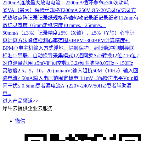
2200mA连续最大放电电流＝2200mA循环寿命≥300次功耗
35VA（最大）保险丝规格T200mA 250V Ø5×20记录仪记录方
式热敏点阵记录记录纸规格卷轴热敏记录纸记录纸宽112mm有
效记录宽度105mm走纸速度10 mm/s、25mm/s、
50mm/s（±3%）记录精度±5%（X轴），±5%（Y轴）心率计
算计算方法峰值检测心率范围30BPM~300BPM计算精度±1
BPM心电主机输入方式浮地，除颤保护，起博脉冲抑制导联
标准12导联，自动换导采集模式12道同步A/D转换12位 / 16位 /
24位测量范围 ±5mV时间常数≥ 3.2s频率响应0.05Hz ~ 150Hz
灵敏度2.5，5，10，20 (mm/mV)输入阻抗50M（10Hz）输入回
路电流≤ 50nA输入电压范围定标电压1mV±3%噪声电平Vp-p道
间干扰≤ 0.5mm患者漏电流A (220V-240V/50Hz)患者辅助漏
电...
进入产品频道>>
犀牛云提供企业云服务
微信