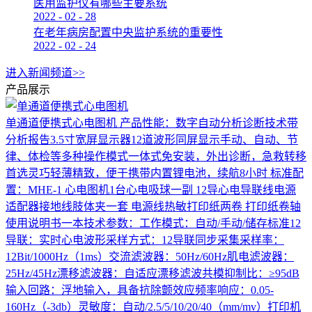
医用监护仪有哪些主要系统
2022
-
02
-
28
在老年病房配置中央监护系统的重要性
2022
-
02
-
24
进入新闻频道>>
产品展示
单通道便携式心电图机
产品性能：数字自动分析诊断技术带
分析报告3.5寸宽屏显示器12道波形同屏显示手动、自动、节
律、体检等多种操作模式一体式免安装，外出诊断，急救转移
首选灵巧轻薄精致，便于携带内置锂电池，续航8小时 标准配
置：MHE-1 心电图机1台心电吸球一副 12导心电导联线电源
适配器接地线肢体夹一套 电源线热敏打印纸两卷 打印纸卷轴
使用说明书一本技术参数：工作模式：自动/手动/储存标准12
导联：实时心电波形采样方式：12导联同步采集采样率：
12Bit/1000Hz（1ms）交流滤波器：50Hz/60Hz肌电滤波器：
25Hz/45Hz漂移滤波器：自适应漂移滤波共模抑制比：≥95dB
输入回路：浮地输入，具备抗除颤效应频率响应：0.05-
160Hz（-3db）灵敏度：自动/2.5/5/10/20/40（mm/mv）打印机