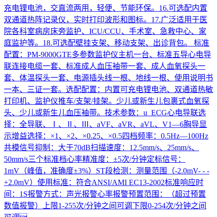
充电锂电池，交直流两用，轻便、节能环保。16.可选配内置
双通道热阵记录仪，实时打印波形和图标。17.广泛适用于医
院各科室病房床旁监护、ICU/CCU、手术室、急救中心、家
庭监护等。18.可选配壁挂支架、移动支架、出诊背包。 标准
配置：PM-9000GTE多参数监护仪主机一台、标准五导心电导
联连接电缆一套、标准成人血压袖带一套、成人血氧探头一
套、体温探头一套、电源插头线一根、地线一根、使用说明书
一本、三证一套。选配配置：内置可充电锂电池、双通道热敏
打印机、监护仪推车/支架/挂架。少儿或新生儿包裹式血氧探
头、少儿或新生儿血压袖带。技术参数：u ECG心电导联选
择：全导联、Ⅰ、Ⅱ、Ⅲ、aVF、aVR、aVL、V1—6胸导显
示增益选择：×1、×2、×0.25、×0.5四档频率：0.5Hz—100Hz
共模信号抑制：大于70dB扫描速度：12.5mm/s、25mm/s、
50mm/s三个标准档心率精准度：±5次/分钟定标信号：
1mV（峰值，准确度±3%）ST段检测：测量范围（-2.0mV- - -
+2.0mV）使用标准：符合ANSI/AMI EC13-2002标准响应时
间：1S报警方式：声光报警心率报警预置范围：（超过预置
数值报警）上限1-255次/分钟之间可调下限0-254次/分钟之间