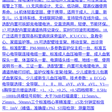
储回放，掉电保存功能。12.自动声光双重报警，可任意设定
报警上下限。13.无风扇设计、无尘、低功耗、提高仪器使用
寿命。14.机体轻盈坚固，便于携带，适用于成人、儿童、新
生儿。15.支持有线、无线联网功能，支持软件在线升级。16.
选配内置可拆卸充电锂电池，交直流两用，轻便、节能环保。
17.可选配内置双通道热阵记录仪，实时打印波形和图标。18.
广泛适用于医院各科室病房床旁监护、ICU/CCU、急救中
心、家庭监护等。19.可选配壁挂支架、移动支架、出诊背
包。标准配置：PM-9000A+多参数监护仪主机一台、标准五
导心电导联连接电缆一套、标准成人血压袖带一套、成人血氧
探头一套、体温探头一套、电源插头线一根、地线一根、使用
说明书一本、三证一套。 选配配置：内置可充电锂电池、双
通道热敏打印机、监护仪推车/支架/挂架。少儿或新生儿包裹
式血氧探头、少儿或新生儿血压袖带。技术参数：u ECG心
电导联选择：全导联、Ⅰ、Ⅱ、Ⅲ、aVF、aVR、aVL、V1—
6胸导显示增益选择：×1、×2、×0.25、×0.5四档频率：0.5Hz
—100Hz共模信号抑制：大于70dB扫描速度：12.5mm/s、
25mm/s、50mm/s三个标准档心率精准度：±5次/分钟定标信
号：1mV（峰值，准确度±3%）ST段检测：测量范围