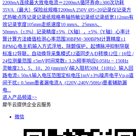
2200mA连续最大放电电流＝2200mA循环寿命≥300次功耗
35VA（最大）保险丝规格T200mA 250V Ø5×20记录仪记录方
式热敏点阵记录记录纸规格卷轴热敏记录纸记录纸宽112mm有
效记录宽度105mm走纸速度10 mm/s、25mm/s、
50mm/s（±3%）记录精度±5%（X轴），±5%（Y轴）心率计
算计算方法峰值检测心率范围30BPM~300BPM计算精度±1
BPM心电主机输入方式浮地，除颤保护，起博脉冲抑制导联
标准12导联，自动换导采集模式12道同步A/D转换12位 / 16位 /
24位测量范围 ±5mV时间常数≥ 3.2s频率响应0.05Hz ~ 150Hz
灵敏度2.5，5，10，20 (mm/mV)输入阻抗50M（10Hz）输入回
路电流≤ 50nA输入电压范围定标电压1mV±3%噪声电平Vp-p道
间干扰≤ 0.5mm患者漏电流A (220V-240V/50Hz)患者辅助漏
电...
进入产品频道>>
犀牛云提供企业云服务
微信