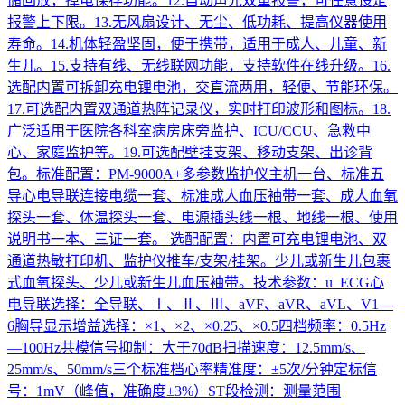
储回放，掉电保存功能。12.自动声光双重报警，可任意设定
报警上下限。13.无风扇设计、无尘、低功耗、提高仪器使用
寿命。14.机体轻盈坚固，便于携带，适用于成人、儿童、新
生儿。15.支持有线、无线联网功能，支持软件在线升级。16.
选配内置可拆卸充电锂电池，交直流两用，轻便、节能环保。
17.可选配内置双通道热阵记录仪，实时打印波形和图标。18.
广泛适用于医院各科室病房床旁监护、ICU/CCU、急救中
心、家庭监护等。19.可选配壁挂支架、移动支架、出诊背
包。标准配置：PM-9000A+多参数监护仪主机一台、标准五
导心电导联连接电缆一套、标准成人血压袖带一套、成人血氧
探头一套、体温探头一套、电源插头线一根、地线一根、使用
说明书一本、三证一套。 选配配置：内置可充电锂电池、双
通道热敏打印机、监护仪推车/支架/挂架。少儿或新生儿包裹
式血氧探头、少儿或新生儿血压袖带。技术参数：u ECG心
电导联选择：全导联、Ⅰ、Ⅱ、Ⅲ、aVF、aVR、aVL、V1—
6胸导显示增益选择：×1、×2、×0.25、×0.5四档频率：0.5Hz
—100Hz共模信号抑制：大于70dB扫描速度：12.5mm/s、
25mm/s、50mm/s三个标准档心率精准度：±5次/分钟定标信
号：1mV（峰值，准确度±3%）ST段检测：测量范围