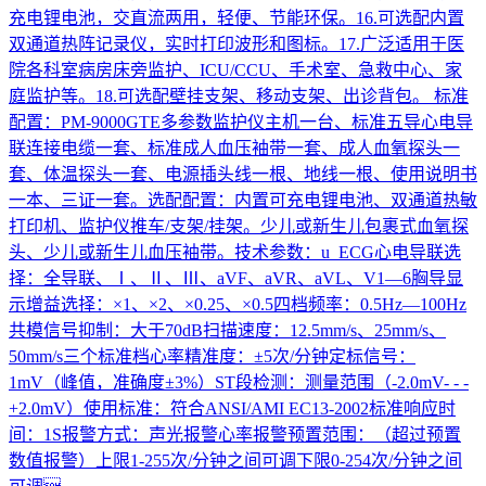
充电锂电池，交直流两用，轻便、节能环保。16.可选配内置
双通道热阵记录仪，实时打印波形和图标。17.广泛适用于医
院各科室病房床旁监护、ICU/CCU、手术室、急救中心、家
庭监护等。18.可选配壁挂支架、移动支架、出诊背包。 标准
配置：PM-9000GTE多参数监护仪主机一台、标准五导心电导
联连接电缆一套、标准成人血压袖带一套、成人血氧探头一
套、体温探头一套、电源插头线一根、地线一根、使用说明书
一本、三证一套。选配配置：内置可充电锂电池、双通道热敏
打印机、监护仪推车/支架/挂架。少儿或新生儿包裹式血氧探
头、少儿或新生儿血压袖带。技术参数：u ECG心电导联选
择：全导联、Ⅰ、Ⅱ、Ⅲ、aVF、aVR、aVL、V1—6胸导显
示增益选择：×1、×2、×0.25、×0.5四档频率：0.5Hz—100Hz
共模信号抑制：大于70dB扫描速度：12.5mm/s、25mm/s、
50mm/s三个标准档心率精准度：±5次/分钟定标信号：
1mV（峰值，准确度±3%）ST段检测：测量范围（-2.0mV- - -
+2.0mV）使用标准：符合ANSI/AMI EC13-2002标准响应时
间：1S报警方式：声光报警心率报警预置范围：（超过预置
数值报警）上限1-255次/分钟之间可调下限0-254次/分钟之间