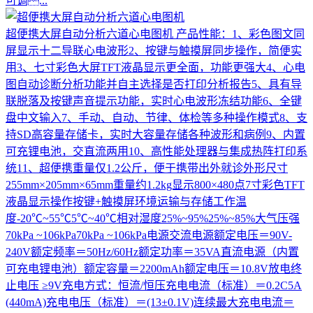
可调...
超便携大屏自动分析六道心电图机
产品性能：1、彩色图文同
屏显示十二导联心电波形2、按键与触摸屏同步操作，简便实
用3、七寸彩色大屏TFT液晶显示更全面，功能更强大4、心电
图自动诊断分析功能并自主选择是否打印分析报告5、具有导
联脱落及按键声音提示功能，实时心电波形冻结功能6、全键
盘中文输入7、手动、自动、节律、体检等多种操作模式8、支
持SD高容量存储卡，实时大容量存储各种波形和病例9、内置
可充锂电池，交直流两用10、高性能处理器与集成热阵打印系
统11、超便携重量仅1.2公斤，便于携带出外就诊外形尺寸
255mm×205mm×65mm重量约1.2kg显示800×480点7寸彩色TFT
液晶显示操作按键+触摸屏环境运输与存储工作温
度-20℃~55℃5℃~40℃相对湿度25%~95%25%~85%大气压强
70kPa ~106kPa70kPa ~106kPa电源交流电源额定电压＝90V-
240V额定频率＝50Hz/60Hz额定功率＝35VA直流电源（内置
可充电锂电池）额定容量＝2200mAh额定电压＝10.8V放电终
止电压 ≥9V充电方式：恒流/恒压充电电流（标准）＝0.2C5A
(440mA)充电电压（标准）＝(13±0.1V)连续最大充电电流＝