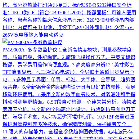
构：高分辨热敏打印通讯接口：标配USB/RS232接口安全标
准：IEC I类CF（符合GB9706.1-2007）按键面板：可输入医用
名称、患者名称等临床信息液晶显示：320*240图形液晶内部
供电：内置可充电电池，连续工作8小时外部供电：交流75V-
265V宽电压输入能自动适应
PM-9000A+多参数监护仪
1.全新高精度模块，测量参数精度
高、质量可靠，性能稳定。2.旋转飞梭操作方式，中英文标识
按键，易学易用操作简便直观。3.高亮度高分辨12.1英寸彩色
TFT液晶显示。4.三通道心电波形，全导联七通道同步显示心
电。5.多种显示界面：单导、标准、大字体、全导联、趋势图
表共存。6.全新铝合金内部结构设计具有良好的抗震性，满足
移动环境使用。7.采用全新的数字血氧技术，对弱灌注和手指
抖动时测量更精确。8.ST段自动检测，心律失常分析，药物浓
度滴表分析。9.全新的全隔离浮地设计，抗除颤抗高频电刀干
扰，满足手术室、病房等恶劣环境中使用。10.NIBP双重过压
保护温漂控制等多项技术，确保精度测量，保护患者安全。
11.强大的存储能力，全程全参数趋势图表数据，心电波形存