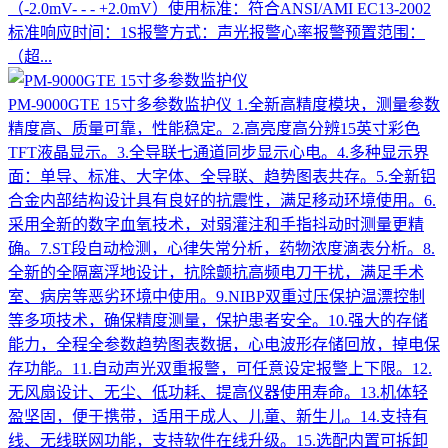
（-2.0mV- - - +2.0mV）使用标准：符合ANSI/AMI EC13-2002
标准响应时间：1S报警方式：声光报警心率报警预置范围：
（超...
PM-9000GTE 15寸多参数监护仪
1.全新高精度模块，测量参数
精度高、质量可靠，性能稳定。2.高亮度高分辨15英寸彩色
TFT液晶显示。3.全导联七通道同步显示心电。4.多种显示界
面：单导、标准、大字体、全导联、趋势图表共存。5.全新铝
合金内部结构设计具有良好的抗震性，满足移动环境使用。6.
采用全新的数字血氧技术，对弱灌注和手指抖动时测量更精
确。7.ST段自动检测，心律失常分析，药物浓度滴表分析。8.
全新的全隔离浮地设计，抗除颤抗高频电刀干扰，满足手术
室、病房等恶劣环境中使用。9.NIBP双重过压保护温漂控制
等多项技术，确保精度测量，保护患者安全。10.强大的存储
能力，全程全参数趋势图表数据，心电波形存储回放，掉电保
存功能。11.自动声光双重报警，可任意设定报警上下限。12.
无风扇设计、无尘、低功耗、提高仪器使用寿命。13.机体轻
盈坚固，便于携带，适用于成人、儿童、新生儿。14.支持有
线、无线联网功能，支持软件在线升级。15.选配内置可拆卸