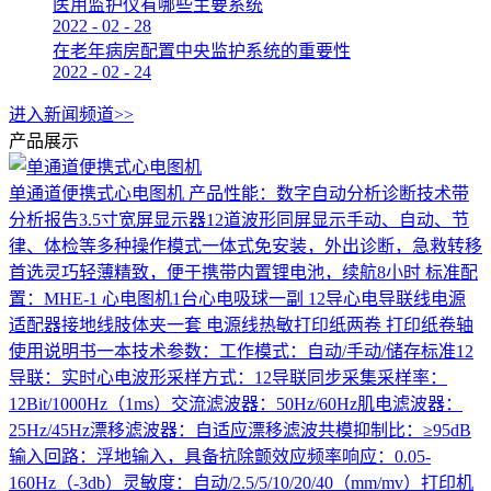
医用监护仪有哪些主要系统
2022
-
02
-
28
在老年病房配置中央监护系统的重要性
2022
-
02
-
24
进入新闻频道>>
产品展示
单通道便携式心电图机
产品性能：数字自动分析诊断技术带
分析报告3.5寸宽屏显示器12道波形同屏显示手动、自动、节
律、体检等多种操作模式一体式免安装，外出诊断，急救转移
首选灵巧轻薄精致，便于携带内置锂电池，续航8小时 标准配
置：MHE-1 心电图机1台心电吸球一副 12导心电导联线电源
适配器接地线肢体夹一套 电源线热敏打印纸两卷 打印纸卷轴
使用说明书一本技术参数：工作模式：自动/手动/储存标准12
导联：实时心电波形采样方式：12导联同步采集采样率：
12Bit/1000Hz（1ms）交流滤波器：50Hz/60Hz肌电滤波器：
25Hz/45Hz漂移滤波器：自适应漂移滤波共模抑制比：≥95dB
输入回路：浮地输入，具备抗除颤效应频率响应：0.05-
160Hz（-3db）灵敏度：自动/2.5/5/10/20/40（mm/mv）打印机