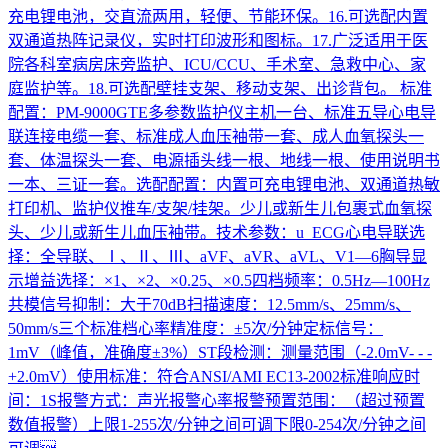
充电锂电池，交直流两用，轻便、节能环保。16.可选配内置
双通道热阵记录仪，实时打印波形和图标。17.广泛适用于医
院各科室病房床旁监护、ICU/CCU、手术室、急救中心、家
庭监护等。18.可选配壁挂支架、移动支架、出诊背包。 标准
配置：PM-9000GTE多参数监护仪主机一台、标准五导心电导
联连接电缆一套、标准成人血压袖带一套、成人血氧探头一
套、体温探头一套、电源插头线一根、地线一根、使用说明书
一本、三证一套。选配配置：内置可充电锂电池、双通道热敏
打印机、监护仪推车/支架/挂架。少儿或新生儿包裹式血氧探
头、少儿或新生儿血压袖带。技术参数：u ECG心电导联选
择：全导联、Ⅰ、Ⅱ、Ⅲ、aVF、aVR、aVL、V1—6胸导显
示增益选择：×1、×2、×0.25、×0.5四档频率：0.5Hz—100Hz
共模信号抑制：大于70dB扫描速度：12.5mm/s、25mm/s、
50mm/s三个标准档心率精准度：±5次/分钟定标信号：
1mV（峰值，准确度±3%）ST段检测：测量范围（-2.0mV- - -
+2.0mV）使用标准：符合ANSI/AMI EC13-2002标准响应时
间：1S报警方式：声光报警心率报警预置范围：（超过预置
数值报警）上限1-255次/分钟之间可调下限0-254次/分钟之间