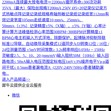
2200mA连续最大放电电流＝2200mA循环寿命≥300次功耗
35VA（最大）保险丝规格T200mA 250V Ø5×20记录仪记录方
式热敏点阵记录记录纸规格卷轴热敏记录纸记录纸宽112mm有
效记录宽度105mm走纸速度10 mm/s、25mm/s、
50mm/s（±3%）记录精度±5%（X轴），±5%（Y轴）心率计
算计算方法峰值检测心率范围30BPM~300BPM计算精度±1
BPM心电主机输入方式浮地，除颤保护，起博脉冲抑制导联
标准12导联，自动换导采集模式12道同步A/D转换12位 / 16位 /
24位测量范围 ±5mV时间常数≥ 3.2s频率响应0.05Hz ~ 150Hz
灵敏度2.5，5，10，20 (mm/mV)输入阻抗50M（10Hz）输入回
路电流≤ 50nA输入电压范围定标电压1mV±3%噪声电平Vp-p道
间干扰≤ 0.5mm患者漏电流A (220V-240V/50Hz)患者辅助漏
电...
进入产品频道>>
犀牛云提供企业云服务
微信