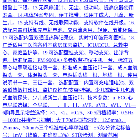
储回放，掉电保存功能。12.自动声光双重报警，可任意设定
报警上下限。13.无风扇设计、无尘、低功耗、提高仪器使用
寿命。14.机体轻盈坚固，便于携带，适用于成人、儿童、新
生儿。15.支持有线、无线联网功能，支持软件在线升级。16.
选配内置可拆卸充电锂电池，交直流两用，轻便、节能环保。
17.可选配内置双通道热阵记录仪，实时打印波形和图标。18.
广泛适用于医院各科室病房床旁监护、ICU/CCU、急救中
心、家庭监护等。19.可选配壁挂支架、移动支架、出诊背
包。标准配置：PM-9000A+多参数监护仪主机一台、标准五
导心电导联连接电缆一套、标准成人血压袖带一套、成人血氧
探头一套、体温探头一套、电源插头线一根、地线一根、使用
说明书一本、三证一套。 选配配置：内置可充电锂电池、双
通道热敏打印机、监护仪推车/支架/挂架。少儿或新生儿包裹
式血氧探头、少儿或新生儿血压袖带。技术参数：u ECG心
电导联选择：全导联、Ⅰ、Ⅱ、Ⅲ、aVF、aVR、aVL、V1—
6胸导显示增益选择：×1、×2、×0.25、×0.5四档频率：0.5Hz
—100Hz共模信号抑制：大于70dB扫描速度：12.5mm/s、
25mm/s、50mm/s三个标准档心率精准度：±5次/分钟定标信
号：1mV（峰值，准确度±3%）ST段检测：测量范围