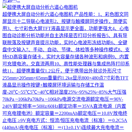
可调...
超便携大屏自动分析六道心电图机
产品性能：1、彩色图文同
屏显示十二导联心电波形2、按键与触摸屏同步操作，简便实
用3、七寸彩色大屏TFT液晶显示更全面，功能更强大4、心电
图自动诊断分析功能并自主选择是否打印分析报告5、具有导
联脱落及按键声音提示功能，实时心电波形冻结功能6、全键
盘中文输入7、手动、自动、节律、体检等多种操作模式8、支
持SD高容量存储卡，实时大容量存储各种波形和病例9、内置
可充锂电池，交直流两用10、高性能处理器与集成热阵打印系
统11、超便携重量仅1.2公斤，便于携带出外就诊外形尺寸
255mm×205mm×65mm重量约1.2kg显示800×480点7寸彩色TFT
液晶显示操作按键+触摸屏环境运输与存储工作温
度-20℃~55℃5℃~40℃相对湿度25%~95%25%~85%大气压强
70kPa ~106kPa70kPa ~106kPa电源交流电源额定电压＝90V-
240V额定频率＝50Hz/60Hz额定功率＝35VA直流电源（内置
可充电锂电池）额定容量＝2200mAh额定电压＝10.8V放电终
止电压 ≥9V充电方式：恒流/恒压充电电流（标准）＝0.2C5A
(440mA)充电电压（标准）＝(13±0.1V)连续最大充电电流＝