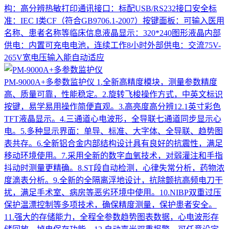
构：高分辨热敏打印通讯接口：标配USB/RS232接口安全标
准：IEC I类CF（符合GB9706.1-2007）按键面板：可输入医用
名称、患者名称等临床信息液晶显示：320*240图形液晶内部
供电：内置可充电电池，连续工作8小时外部供电：交流75V-
265V宽电压输入能自动适应
PM-9000A+多参数监护仪
1.全新高精度模块，测量参数精度
高、质量可靠，性能稳定。2.旋转飞梭操作方式，中英文标识
按键，易学易用操作简便直观。3.高亮度高分辨12.1英寸彩色
TFT液晶显示。4.三通道心电波形，全导联七通道同步显示心
电。5.多种显示界面：单导、标准、大字体、全导联、趋势图
表共存。6.全新铝合金内部结构设计具有良好的抗震性，满足
移动环境使用。7.采用全新的数字血氧技术，对弱灌注和手指
抖动时测量更精确。8.ST段自动检测，心律失常分析，药物浓
度滴表分析。9.全新的全隔离浮地设计，抗除颤抗高频电刀干
扰，满足手术室、病房等恶劣环境中使用。10.NIBP双重过压
保护温漂控制等多项技术，确保精度测量，保护患者安全。
11.强大的存储能力，全程全参数趋势图表数据，心电波形存