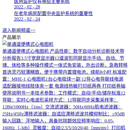
医用监护仪有哪些主要系统
2022
-
02
-
28
在老年病房配置中央监护系统的重要性
2022
-
02
-
24
进入新闻频道>>
产品展示
单通道便携式心电图机
产品性能：数字自动分析诊断技术带
分析报告3.5寸宽屏显示器12道波形同屏显示手动、自动、节
律、体检等多种操作模式一体式免安装，外出诊断，急救转移
首选灵巧轻薄精致，便于携带内置锂电池，续航8小时 标准配
置：MHE-1 心电图机1台心电吸球一副 12导心电导联线电源
适配器接地线肢体夹一套 电源线热敏打印纸两卷 打印纸卷轴
使用说明书一本技术参数：工作模式：自动/手动/储存标准12
导联：实时心电波形采样方式：12导联同步采集采样率：
12Bit/1000Hz（1ms）交流滤波器：50Hz/60Hz肌电滤波器：
25Hz/45Hz漂移滤波器：自适应漂移滤波共模抑制比：≥95dB
输入回路：浮地输入，具备抗除颤效应频率响应：0.05-
160Hz（-3db）灵敏度：自动/2.5/5/10/20/40（mm/mv）打印机