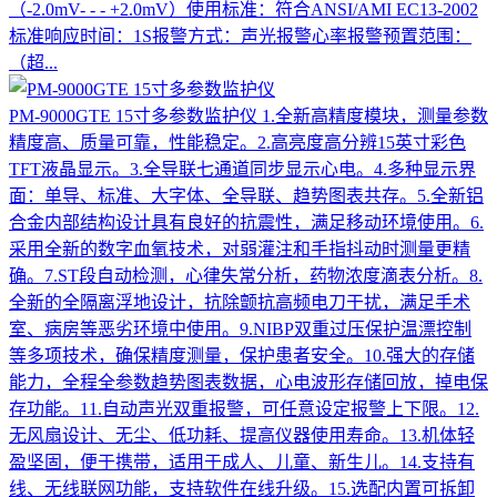
（-2.0mV- - - +2.0mV）使用标准：符合ANSI/AMI EC13-2002
标准响应时间：1S报警方式：声光报警心率报警预置范围：
（超...
PM-9000GTE 15寸多参数监护仪
1.全新高精度模块，测量参数
精度高、质量可靠，性能稳定。2.高亮度高分辨15英寸彩色
TFT液晶显示。3.全导联七通道同步显示心电。4.多种显示界
面：单导、标准、大字体、全导联、趋势图表共存。5.全新铝
合金内部结构设计具有良好的抗震性，满足移动环境使用。6.
采用全新的数字血氧技术，对弱灌注和手指抖动时测量更精
确。7.ST段自动检测，心律失常分析，药物浓度滴表分析。8.
全新的全隔离浮地设计，抗除颤抗高频电刀干扰，满足手术
室、病房等恶劣环境中使用。9.NIBP双重过压保护温漂控制
等多项技术，确保精度测量，保护患者安全。10.强大的存储
能力，全程全参数趋势图表数据，心电波形存储回放，掉电保
存功能。11.自动声光双重报警，可任意设定报警上下限。12.
无风扇设计、无尘、低功耗、提高仪器使用寿命。13.机体轻
盈坚固，便于携带，适用于成人、儿童、新生儿。14.支持有
线、无线联网功能，支持软件在线升级。15.选配内置可拆卸