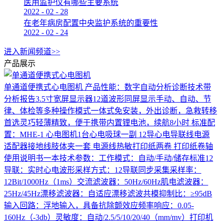
医用监护仪有哪些主要系统
2022
-
02
-
28
在老年病房配置中央监护系统的重要性
2022
-
02
-
24
进入新闻频道>>
产品展示
单通道便携式心电图机
产品性能：数字自动分析诊断技术带
分析报告3.5寸宽屏显示器12道波形同屏显示手动、自动、节
律、体检等多种操作模式一体式免安装，外出诊断，急救转移
首选灵巧轻薄精致，便于携带内置锂电池，续航8小时 标准配
置：MHE-1 心电图机1台心电吸球一副 12导心电导联线电源
适配器接地线肢体夹一套 电源线热敏打印纸两卷 打印纸卷轴
使用说明书一本技术参数：工作模式：自动/手动/储存标准12
导联：实时心电波形采样方式：12导联同步采集采样率：
12Bit/1000Hz（1ms）交流滤波器：50Hz/60Hz肌电滤波器：
25Hz/45Hz漂移滤波器：自适应漂移滤波共模抑制比：≥95dB
输入回路：浮地输入，具备抗除颤效应频率响应：0.05-
160Hz（-3db）灵敏度：自动/2.5/5/10/20/40（mm/mv）打印机