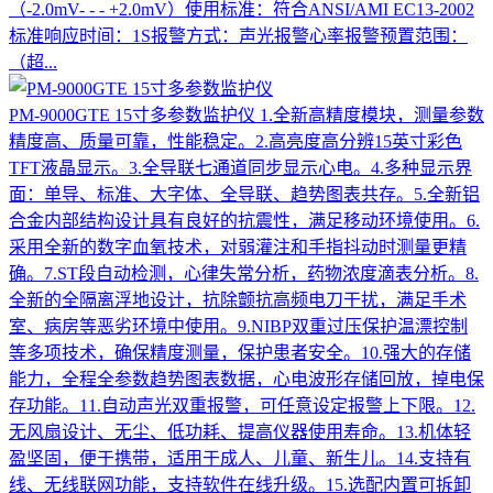
（-2.0mV- - - +2.0mV）使用标准：符合ANSI/AMI EC13-2002
标准响应时间：1S报警方式：声光报警心率报警预置范围：
（超...
PM-9000GTE 15寸多参数监护仪
1.全新高精度模块，测量参数
精度高、质量可靠，性能稳定。2.高亮度高分辨15英寸彩色
TFT液晶显示。3.全导联七通道同步显示心电。4.多种显示界
面：单导、标准、大字体、全导联、趋势图表共存。5.全新铝
合金内部结构设计具有良好的抗震性，满足移动环境使用。6.
采用全新的数字血氧技术，对弱灌注和手指抖动时测量更精
确。7.ST段自动检测，心律失常分析，药物浓度滴表分析。8.
全新的全隔离浮地设计，抗除颤抗高频电刀干扰，满足手术
室、病房等恶劣环境中使用。9.NIBP双重过压保护温漂控制
等多项技术，确保精度测量，保护患者安全。10.强大的存储
能力，全程全参数趋势图表数据，心电波形存储回放，掉电保
存功能。11.自动声光双重报警，可任意设定报警上下限。12.
无风扇设计、无尘、低功耗、提高仪器使用寿命。13.机体轻
盈坚固，便于携带，适用于成人、儿童、新生儿。14.支持有
线、无线联网功能，支持软件在线升级。15.选配内置可拆卸