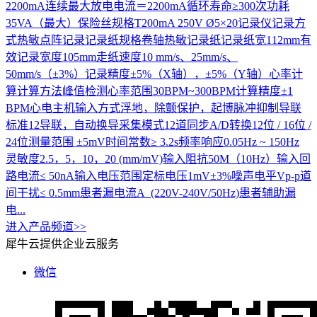
2200mA连续最大放电电流＝2200mA循环寿命≥300次功耗
35VA（最大）保险丝规格T200mA 250V Ø5×20记录仪记录方
式热敏点阵记录记录纸规格卷轴热敏记录纸记录纸宽112mm有
效记录宽度105mm走纸速度10 mm/s、25mm/s、
50mm/s（±3%）记录精度±5%（X轴），±5%（Y轴）心率计
算计算方法峰值检测心率范围30BPM~300BPM计算精度±1
BPM心电主机输入方式浮地，除颤保护，起博脉冲抑制导联
标准12导联，自动换导采集模式12道同步A/D转换12位 / 16位 /
24位测量范围 ±5mV时间常数≥ 3.2s频率响应0.05Hz ~ 150Hz
灵敏度2.5，5，10，20 (mm/mV)输入阻抗50M（10Hz）输入回
路电流≤ 50nA输入电压范围定标电压1mV±3%噪声电平Vp-p道
间干扰≤ 0.5mm患者漏电流A (220V-240V/50Hz)患者辅助漏
电...
进入产品频道>>
犀牛云提供企业云服务
微信