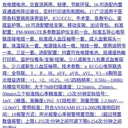
充电锂电池，交直流两用，轻便、节能环保。16.可选配内置
双通道热阵记录仪，实时打印波形和图标。17.广泛适用于医
院各科室病房床旁监护、ICU/CCU、手术室、急救中心、家
庭监护等。18.可选配壁挂支架、移动支架、出诊背包。 标准
配置：PM-9000GTE多参数监护仪主机一台、标准五导心电导
联连接电缆一套、标准成人血压袖带一套、成人血氧探头一
套、体温探头一套、电源插头线一根、地线一根、使用说明书
一本、三证一套。选配配置：内置可充电锂电池、双通道热敏
打印机、监护仪推车/支架/挂架。少儿或新生儿包裹式血氧探
头、少儿或新生儿血压袖带。技术参数：u ECG心电导联选
择：全导联、Ⅰ、Ⅱ、Ⅲ、aVF、aVR、aVL、V1—6胸导显
示增益选择：×1、×2、×0.25、×0.5四档频率：0.5Hz—100Hz
共模信号抑制：大于70dB扫描速度：12.5mm/s、25mm/s、
50mm/s三个标准档心率精准度：±5次/分钟定标信号：
1mV（峰值，准确度±3%）ST段检测：测量范围（-2.0mV- - -
+2.0mV）使用标准：符合ANSI/AMI EC13-2002标准响应时
间：1S报警方式：声光报警心率报警预置范围：（超过预置
数值报警）上限1-255次/分钟之间可调下限0-254次/分钟之间