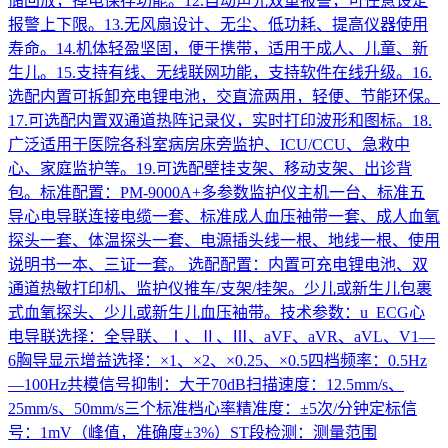
储回放，掉电保存功能。12.自动声光双重报警，可任意设定
报警上下限。13.无风扇设计、无尘、低功耗、提高仪器使用
寿命。14.机体轻盈坚固，便于携带，适用于成人、儿童、新
生儿。15.支持有线、无线联网功能，支持软件在线升级。16.
选配内置可拆卸充电锂电池，交直流两用，轻便、节能环保。
17.可选配内置双通道热阵记录仪，实时打印波形和图标。18.
广泛适用于医院各科室病房床旁监护、ICU/CCU、急救中
心、家庭监护等。19.可选配壁挂支架、移动支架、出诊背
包。标准配置：PM-9000A+多参数监护仪主机一台、标准五
导心电导联连接电缆一套、标准成人血压袖带一套、成人血氧
探头一套、体温探头一套、电源插头线一根、地线一根、使用
说明书一本、三证一套。 选配配置：内置可充电锂电池、双
通道热敏打印机、监护仪推车/支架/挂架。少儿或新生儿包裹
式血氧探头、少儿或新生儿血压袖带。技术参数：u ECG心
电导联选择：全导联、Ⅰ、Ⅱ、Ⅲ、aVF、aVR、aVL、V1—
6胸导显示增益选择：×1、×2、×0.25、×0.5四档频率：0.5Hz
—100Hz共模信号抑制：大于70dB扫描速度：12.5mm/s、
25mm/s、50mm/s三个标准档心率精准度：±5次/分钟定标信
号：1mV（峰值，准确度±3%）ST段检测：测量范围