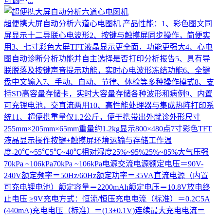
可调...
超便携大屏自动分析六道心电图机
产品性能：1、彩色图文同
屏显示十二导联心电波形2、按键与触摸屏同步操作，简便实
用3、七寸彩色大屏TFT液晶显示更全面，功能更强大4、心电
图自动诊断分析功能并自主选择是否打印分析报告5、具有导
联脱落及按键声音提示功能，实时心电波形冻结功能6、全键
盘中文输入7、手动、自动、节律、体检等多种操作模式8、支
持SD高容量存储卡，实时大容量存储各种波形和病例9、内置
可充锂电池，交直流两用10、高性能处理器与集成热阵打印系
统11、超便携重量仅1.2公斤，便于携带出外就诊外形尺寸
255mm×205mm×65mm重量约1.2kg显示800×480点7寸彩色TFT
液晶显示操作按键+触摸屏环境运输与存储工作温
度-20℃~55℃5℃~40℃相对湿度25%~95%25%~85%大气压强
70kPa ~106kPa70kPa ~106kPa电源交流电源额定电压＝90V-
240V额定频率＝50Hz/60Hz额定功率＝35VA直流电源（内置
可充电锂电池）额定容量＝2200mAh额定电压＝10.8V放电终
止电压 ≥9V充电方式：恒流/恒压充电电流（标准）＝0.2C5A
(440mA)充电电压（标准）＝(13±0.1V)连续最大充电电流＝