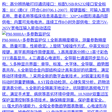
构：高分辨热敏打印通讯接口：标配USB/RS232接口安全标
准：IEC I类CF（符合GB9706.1-2007）按键面板：可输入医用
名称、患者名称等临床信息液晶显示：320*240图形液晶内部
供电：内置可充电电池，连续工作8小时外部供电：交流75V-
265V宽电压输入能自动适应
PM-9000A+多参数监护仪
1.全新高精度模块，测量参数精度
高、质量可靠，性能稳定。2.旋转飞梭操作方式，中英文标识
按键，易学易用操作简便直观。3.高亮度高分辨12.1英寸彩色
TFT液晶显示。4.三通道心电波形，全导联七通道同步显示心
电。5.多种显示界面：单导、标准、大字体、全导联、趋势图
表共存。6.全新铝合金内部结构设计具有良好的抗震性，满足
移动环境使用。7.采用全新的数字血氧技术，对弱灌注和手指
抖动时测量更精确。8.ST段自动检测，心律失常分析，药物浓
度滴表分析。9.全新的全隔离浮地设计，抗除颤抗高频电刀干
扰，满足手术室、病房等恶劣环境中使用。10.NIBP双重过压
保护温漂控制等多项技术，确保精度测量，保护患者安全。
11.强大的存储能力，全程全参数趋势图表数据，心电波形存